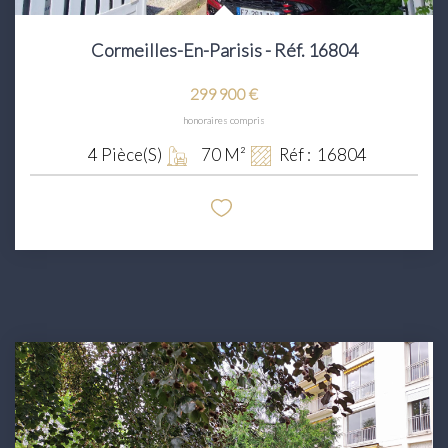
Cormeilles-En-Parisis - Réf. 16804
299 900 €
honoraires compris
4
Pièce(s)
70
M²
Réf :
16804