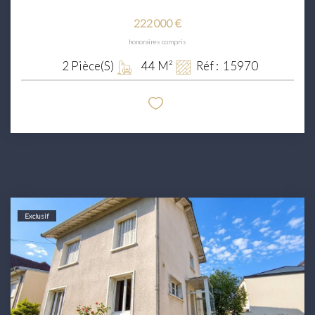
222 000 €
honoraires compris
2
Pièce(s)
44
M²
Réf :
15970
Exclusif