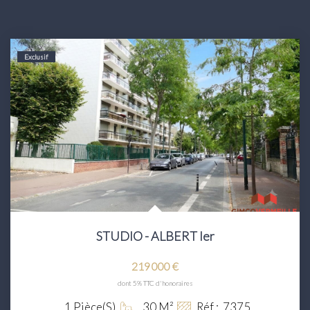
Exclusif
STUDIO - ALBERT Ier
219 000 €
dont 5% TTC d'honoraires
1
Pièce(s)
30
M²
Réf :
7375