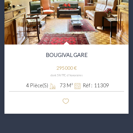
BOUGIVAL GARE
295 000 €
dont 5% TTC d'honoraires
4
Pièce(s)
73
M²
Réf :
11309