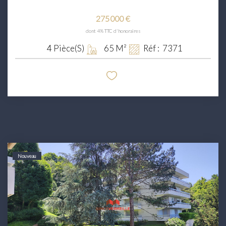
275 000 €
dont 4% TTC d'honoraires
4
Pièce(s)
65
M²
Réf :
7371
Nouveau