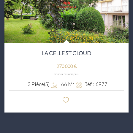
LA CELLE ST CLOUD
270 000 €
honoraires compris
3
Pièce(s)
66
M²
Réf :
6977