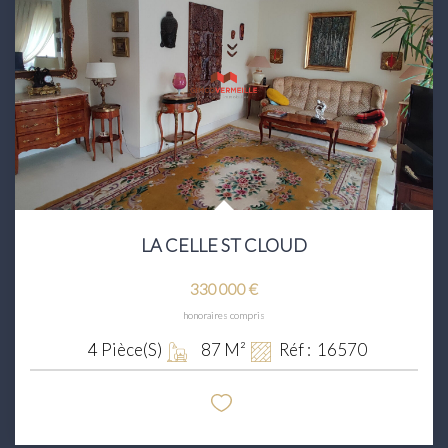
LA CELLE ST CLOUD
330 000 €
honoraires compris
4
Pièce(s)
87
M²
Réf :
16570