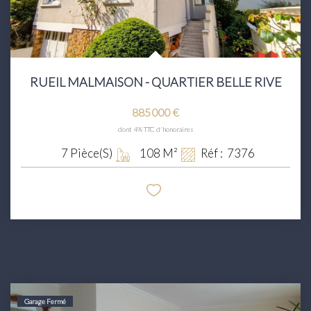
RUEIL MALMAISON - QUARTIER BELLE RIVE
885 000 €
dont 4% TTC d'honoraires
7
Pièce(s)
108
M²
Réf :
7376
Garage Fermé