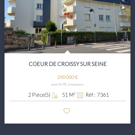
Transaction
Location
LE GROUPE
Nos Agences
Nous Rejoindre
COEUR DE CROISSY SUR SEINE
Nos Actualités
290 000 €
Intranet
dont 5% TTC d'honoraires
2
Pièce(s)
51
M²
Réf :
7361
ACCÈS CLIENTS
PARRAINAGE