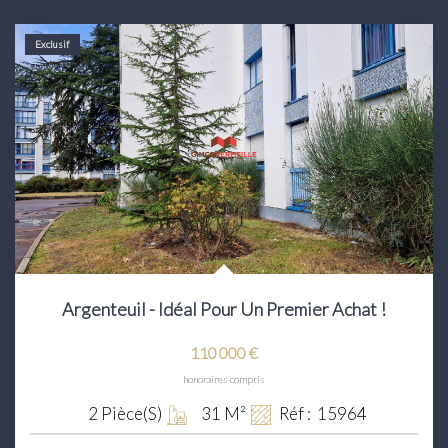
Exclusif
Argenteuil - Idéal Pour Un Premier Achat !
110 000 €
honoraires compris
2
Pièce(s)
31
M²
Réf :
15964