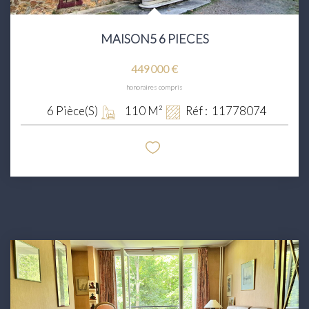
MAISON5 6 PIECES
449 000 €
honoraires compris
6
Pièce(s)
110
M²
Réf :
11778074