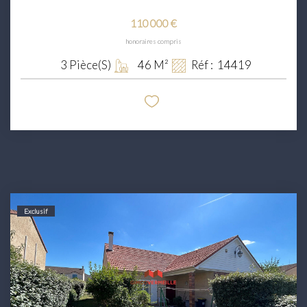
110 000 €
honoraires compris
3
Pièce(s)
46
M²
Réf :
14419
Exclusif