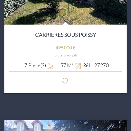
CARRIERES SOUS POISSY
495 000 €
honoraires compris
7
Pièce(s)
157
M²
Réf :
27270