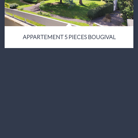
APPARTEMENT 5 PIECES BOUGIVAL
471 500 €
dont 4,78% TTC d'honoraires
5
Pièce(s)
113
M²
Réf :
7028