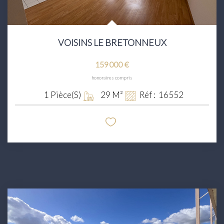
VOISINS LE BRETONNEUX
159 000 €
honoraires compris
1
Pièce(s)
29
M²
Réf :
16552