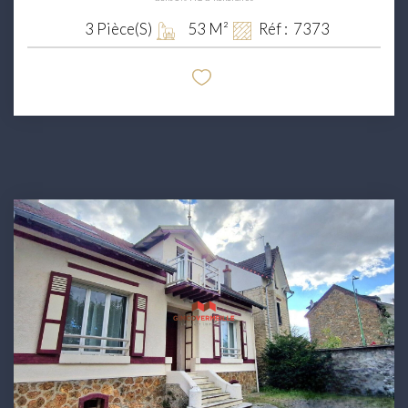
3
Pièce(s)
53
M²
Réf :
7373