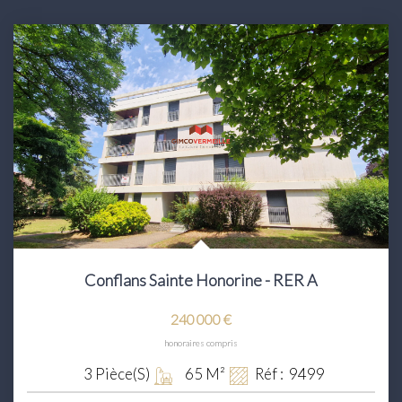
Conflans Sainte Honorine - RER A
240 000 €
honoraires compris
3
Pièce(s)
65
M²
Réf :
9499