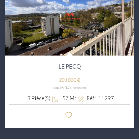
LE PECQ
231 000 €
dont 5% TTC d'honoraires
3
Pièce(s)
57
M²
Réf :
11297