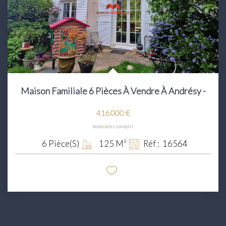
Maison Familiale 6 Pièces À Vendre À Andrésy -
416 000 €
honoraires compris
6
Pièce(s)
125
M²
Réf :
16564