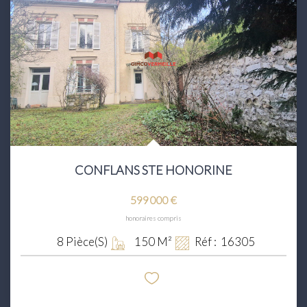
CONFLANS STE HONORINE
599 000 €
honoraires compris
8
Pièce(s)
150
M²
Réf :
16305