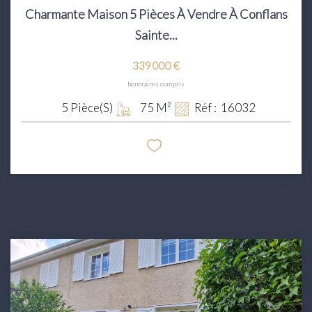
Charmante Maison 5 Pièces À Vendre À Conflans
Sainte...
339 000 €
honoraires compris
5
Pièce(s)
75
M²
Réf :
16032