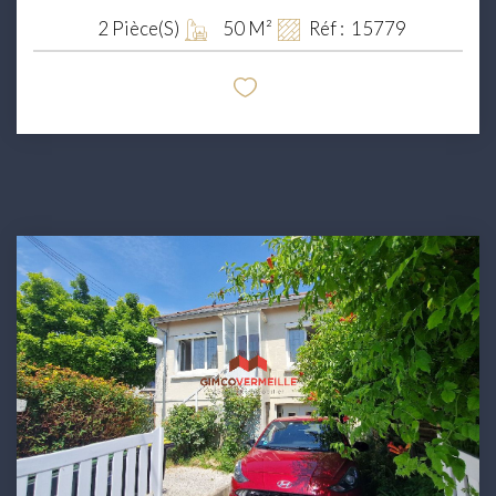
2
Pièce(s)
50
M²
Réf :
15779