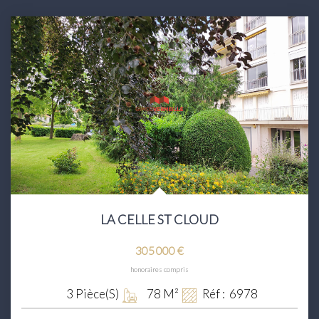
LA CELLE ST CLOUD
305 000 €
honoraires compris
3
Pièce(s)
78
M²
Réf :
6978