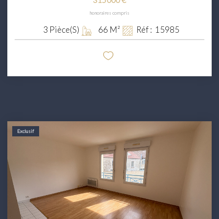
honoraires compris
3
Pièce(s)
66
M²
Réf :
15985
Exclusif