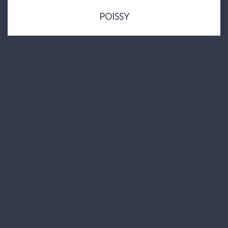
POISSY
149 000 €
honoraires compris
2
Pièce(s)
43
M²
Réf :
27349
Précédente
1
2
3
4
5
...
6
Suivante