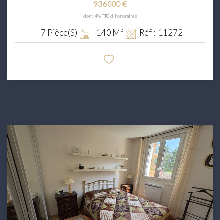
936 000 €
dont 4% TTC d'honoraires
7
Pièce(s)
140
M²
Réf :
11272