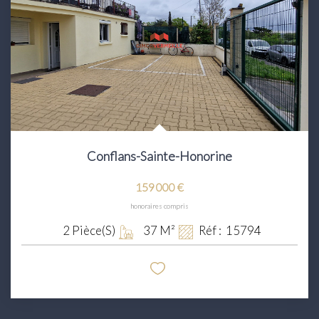
Conflans-Sainte-Honorine
159 000 €
honoraires compris
2
Pièce(s)
37
M²
Réf :
15794