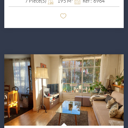
7
Pièce(s)
195
M²
Réf :
6964