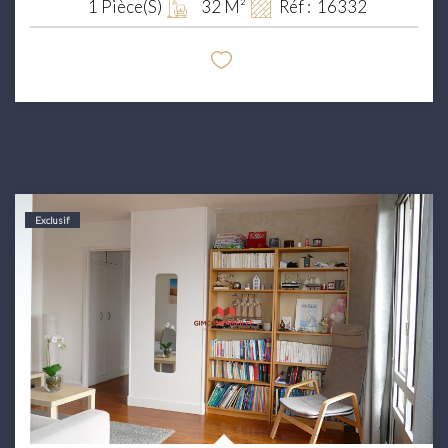
1
Pièce(s)
32
M²
Réf :
16332
Exclusif