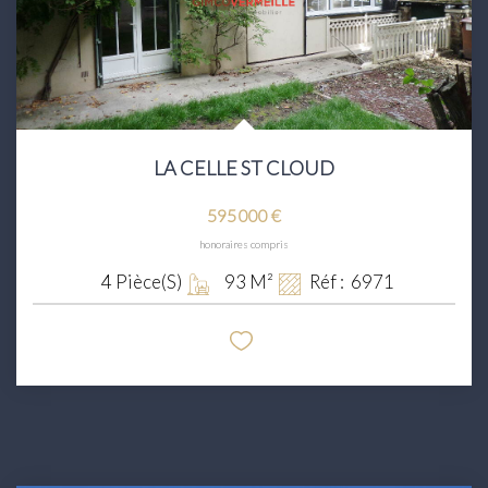
LA CELLE ST CLOUD
595 000 €
honoraires compris
4
Pièce(s)
93
M²
Réf :
6971