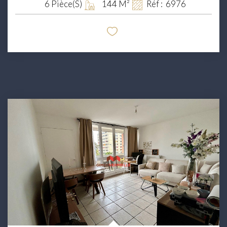
6
Pièce(s)
144
M²
Réf :
6976