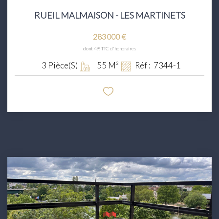
RUEIL MALMAISON - LES MARTINETS
283 000 €
dont 4% TTC d'honoraires
3
Pièce(s)
55
M²
Réf :
7344-1