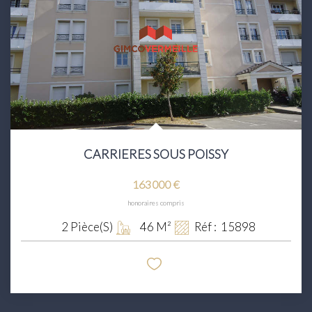
CARRIERES SOUS POISSY
163 000 €
honoraires compris
2
Pièce(s)
46
M²
Réf :
15898