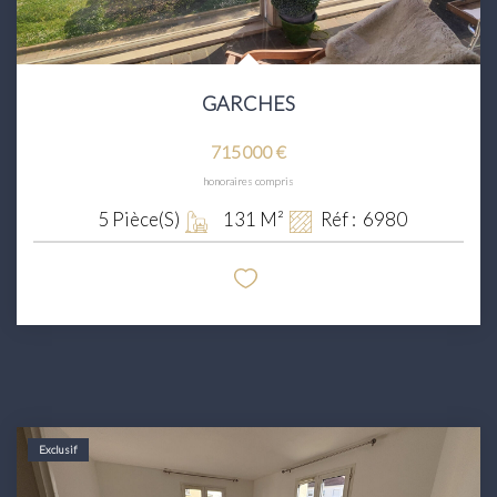
GARCHES
715 000 €
honoraires compris
5
Pièce(s)
131
M²
Réf :
6980
Exclusif