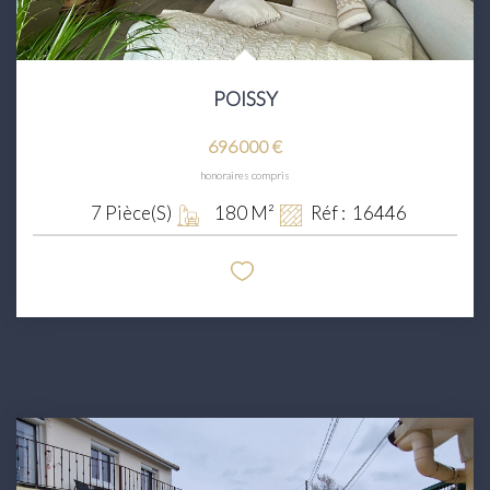
POISSY
696 000 €
honoraires compris
7
Pièce(s)
180
M²
Réf :
16446