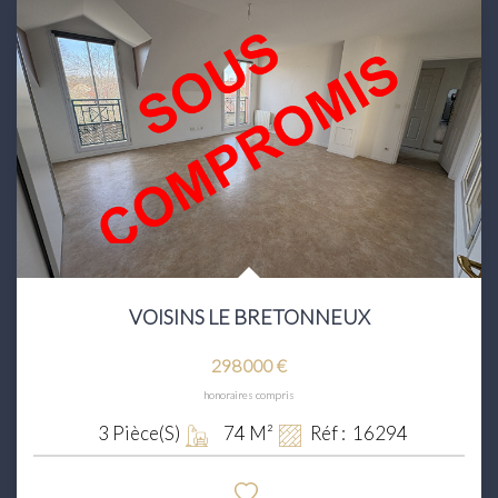
VOISINS LE BRETONNEUX
298 000 €
honoraires compris
3
Pièce(s)
74
M²
Réf :
16294