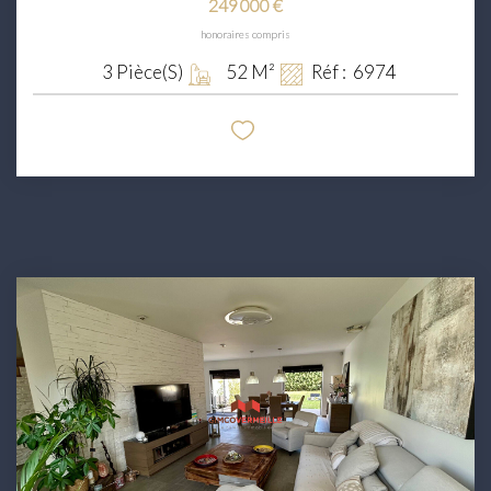
249 000 €
honoraires compris
3
Pièce(s)
52
M²
Réf :
6974