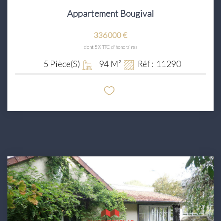
Appartement Bougival
336 000 €
dont 5% TTC d'honoraires
5
Pièce(s)
94
M²
Réf :
11290