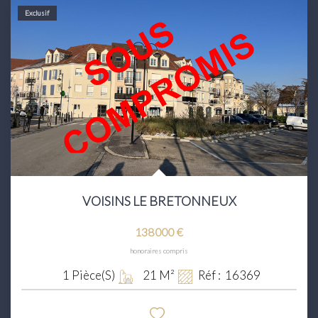
Exclusif
VOISINS LE BRETONNEUX
138 000 €
honoraires compris
1
Pièce(s)
21
M²
Réf :
16369