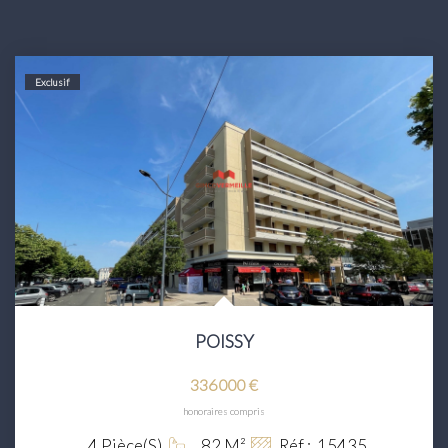
Exclusif
POISSY
336 000 €
honoraires compris
4
Pièce(s)
82
M²
Réf :
15435