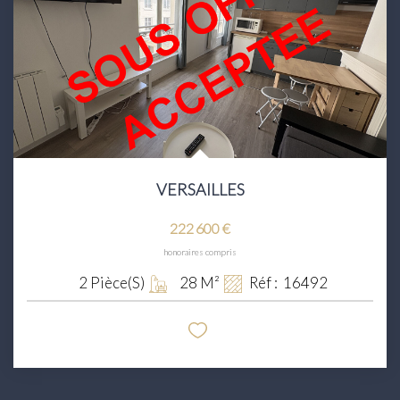
Transaction
Location
LE GROUPE
Nos Agences
Nous Rejoindre
VERSAILLES
Nos Actualités
222 600 €
Intranet
honoraires compris
2
Pièce(s)
28
M²
Réf :
16492
ACCÈS CLIENTS
PARRAINAGE