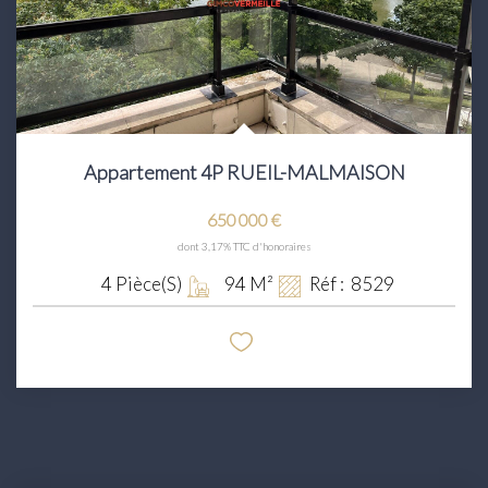
Appartement 4P RUEIL-MALMAISON
650 000 €
dont 3,17% TTC d'honoraires
4
Pièce(s)
94
M²
Réf :
8529