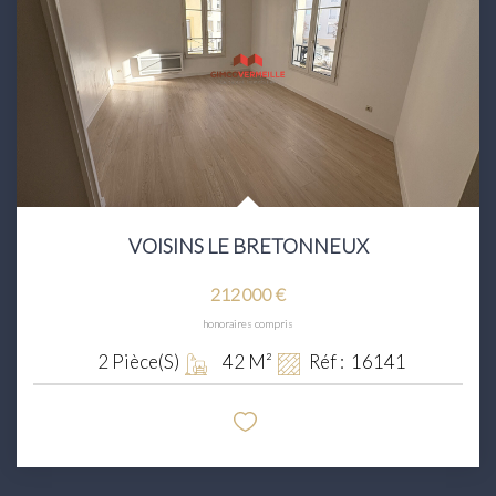
VOISINS LE BRETONNEUX
212 000 €
honoraires compris
2
Pièce(s)
42
M²
Réf :
16141