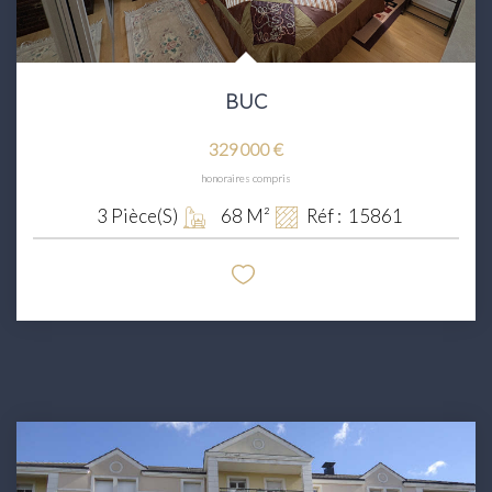
BUC
329 000 €
honoraires compris
3
Pièce(s)
68
M²
Réf :
15861