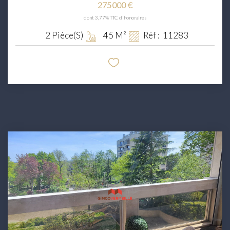
275 000 €
dont 3,77% TTC d'honoraires
2
Pièce(s)
45
M²
Réf :
11283