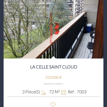
LA CELLE SAINT CLOUD
315 000 €
honoraires compris
3
Pièce(s)
72
M²
Réf :
7003