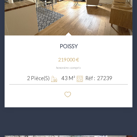
POISSY
219 000 €
honoraires compris
2
Pièce(s)
43
M²
Réf :
27239