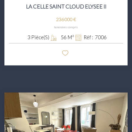
LA CELLE SAINT CLOUD ELYSEE II
236 000 €
honoraires compris
3
Pièce(s)
56
M²
Réf :
7006