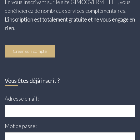
En vous inscrivant sur le site GIMCOVERMEILLE, vous
Transaction
bénéficierez de nombreux services complémentaires.
Location
L'inscription est totalement gratuite et ne vous engage en
rien.
LE GROUPE
Nos Agences
Créer son compte
Nous Rejoindre
Nos Actualités
Vous êtes déjà inscrit ?
Intranet
Adresse email :
ACCÈS CLIENTS
PARRAINAGE
Mot de passe :