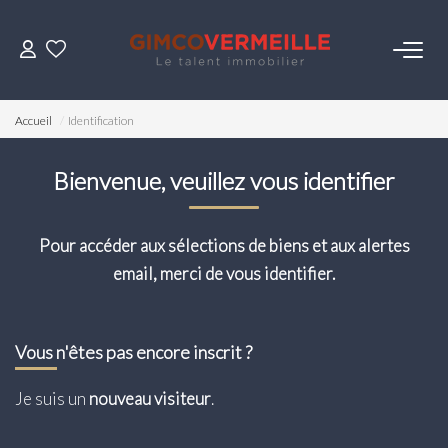
ACHETER
Accueil
Identification
VENDRE
Bienvenue, veuillez vous identifier
LOUER
Pour accéder aux sélections de biens et aux alertes
email, merci de vous identifier.
ESTIMER
NOS SERVICES
Vous n'êtes pas encore inscrit ?
Gestion
Je suis un
nouveau visiteur
.
Syndic