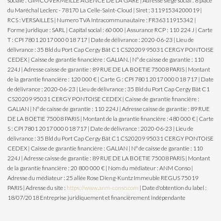
sociale : GIMCOVERMEILLE AGENCE DE LA GARE | Adresse siège social : 8 place
du Maréchal Leclerc - 78170 La Celle-Saint-Cloud | Siret : 31191534200019 |
RCS : VERSAILLES | Numero TVA Intracommunautaire : FR36311915342 |
Forme juridique : SARL | Capital social : 60 000 | Assurance RCP : 110 224 J |
Carte
T : CPI 7801 2017 000 018 717 | Date de délivrance : 2020-06-23 | Lieu de
délivrance : 35 Bld du Port Cap Cergy Bât C1 CS20209 95031 CERGY PONTOISE
CEDEX | Caisse de garantie financière : GALIAN. | N° de caisse de garantie : 110
224J | Adresse caisse de garantie : 89 RUE DE LA BOETIE 75008 PARIS | Montant
de la garantie financière : 120 000 € | Carte G : CPI 7801 2017 000 018 717 | Date
de délivrance : 2020-06-23 | Lieu de délivrance : 35 Bld du Port Cap Cergy Bât C1
CS20209 95031 CERGY PONTOISE CEDEX | Caisse de garantie financière :
GALIAN | N° de caisse de garantie : 110 224J | Adresse caisse de garantie : 89 RUE
DE LA BOETIE 75008 PARIS | Montant de la garantie financière : 480 000 € | Carte
S : CPI 7801 2017 000 018 717 | Date de délivrance : 2020-06-23 | Lieu de
délivrance : 35 Bld du Port Cap Cergy Bât C1 CS20209 95031 CERGY PONTOISE
CEDEX | Caisse de garantie financière : GALIAN | N° de caisse de garantie : 110
224J | Adresse caisse de garantie : 89 RUE DE LA BOETIE 75008 PARIS | Montant
de la garantie financière : 20 800 000 € | Nom du médiateur : ANM Conso |
Adresse du médiateur : 25 allée Rose Dieng-Kuntz Immeuble REGUS 75019
PARIS | Adresse du site :
https://www.anm-conso.com
| Date d'obtention du label :
18/07/2018
Entreprise juridiquement et financièrement indépendante