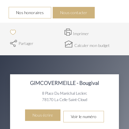
Nos honoraires
Nous contacter
Imprimer
Partager
Calculer mon budget
GIMCOVERMEILLE - Bougival
8 Place Du Maréchal Leclerc
78170
La Celle-Saint-Cloud
Nous écrire
Voir le numéro