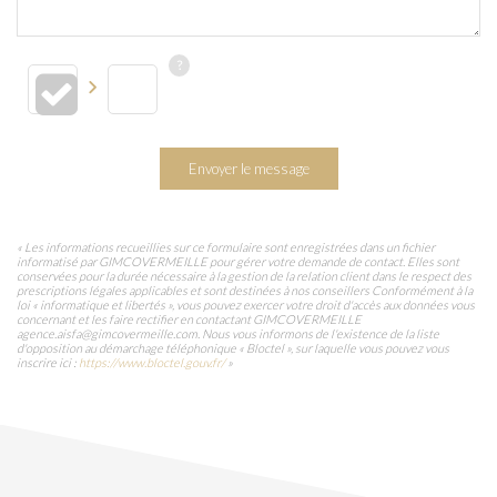
Envoyer le message
« Les informations recueillies sur ce formulaire sont enregistrées dans un fichier
informatisé par GIMCOVERMEILLE pour gérer votre demande de contact. Elles sont
conservées pour la durée nécessaire à la gestion de la relation client dans le respect des
prescriptions légales applicables et sont destinées à nos conseillers Conformément à la
loi « informatique et libertés », vous pouvez exercer votre droit d'accès aux données vous
concernant et les faire rectifier en contactant GIMCOVERMEILLE
agence.aisfa@gimcovermeille.com. Nous vous informons de l'existence de la liste
d'opposition au démarchage téléphonique « Bloctel », sur laquelle vous pouvez vous
inscrire ici :
https://www.bloctel.gouv.fr/
»