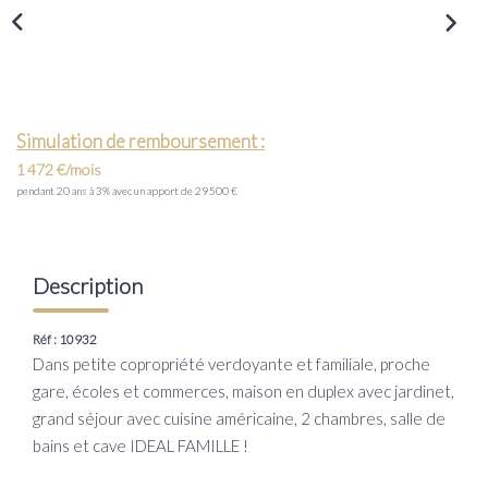
Transaction
Location
LE GROUPE
Simulation de remboursement :
1 472 €/mois
Nos Agences
pendant 20 ans à 3% avec un apport de 29 500 €
Nous Rejoindre
Nos Actualités
Description
Intranet
Réf : 10932
Dans petite copropriété verdoyante et familiale, proche
ACCÈS CLIENTS
gare, écoles et commerces, maison en duplex avec jardinet,
grand séjour avec cuisine américaine, 2 chambres, salle de
PARRAINAGE
bains et cave IDEAL FAMILLE !