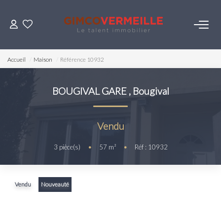
ACHETER
Accueil
Maison
Référence 10932
VENDRE
BOUGIVAL GARE
,
Bougival
LOUER
Vendu
ESTIMER
3
pièce(s)
•
57
m²
•
Réf : 10932
NOS SERVICES
Vendu
Nouveauté
Gestion
Syndic