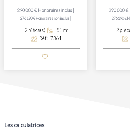
290 000 €
Honoraires inclus
|
290 000 €
|
276 190 €
Honoraires non inclus
276 190 €
H
2
pièce(s)
51
m²
2
pièc
Réf :
7361
Les calculatrices