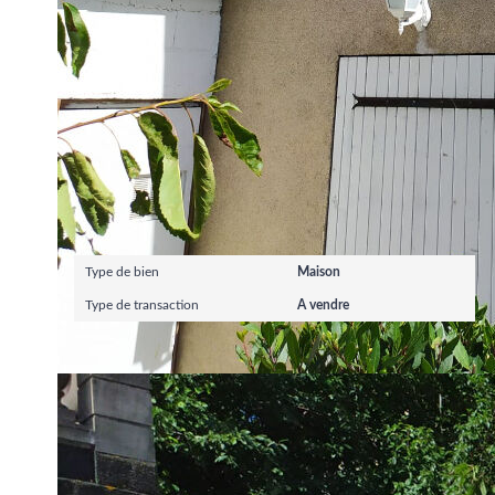
Ce bien est soumis à un diagnostic ERP (État des Risque
https://www.georisques.gouv.fr/
Caractéristiques détaillées
Général
Type de bien
Maison
Type de transaction
A vendre