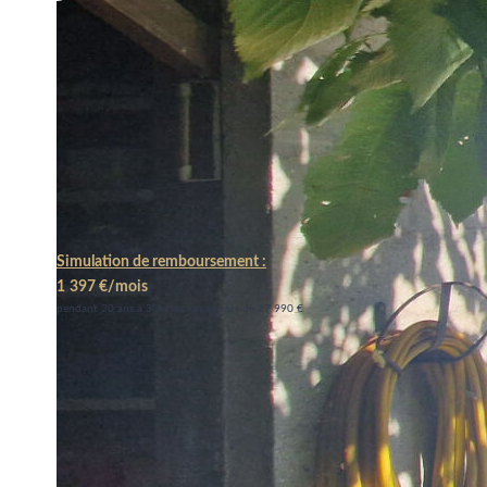
Simulation de remboursement :
1 397 €/mois
pendant 20 ans à 3% avec un apport de 27 990 €
Description
Réf : 16858
GIMCOVERMEILLE vous propose une nouveauté : une charman
au prix d'un appartement.