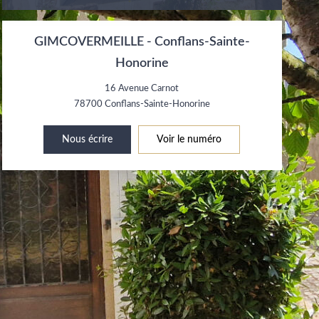
GIMCOVERMEILLE - Conflans-Sainte-
Honorine
16 Avenue Carnot
78700
Conflans-Sainte-Honorine
Nous écrire
Voir le numéro