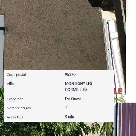
s et Pollutions). Pour en savoir plus, rendez-vous sur
Localisation
Code postal
95370
Ville
MONTIGNY LES
CORMEILLES
Exposition
Est-Ouest
Nombre étages
1
Accès Bus
5 min