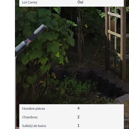
Loi Carrez
Oui
Intérieur
Nombre pièces
4
Chambres
2
Salle(s) de bains
1