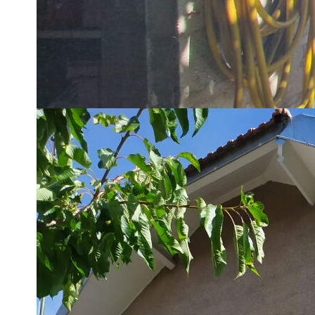
Située à Montigny-lès-Cormeilles, cette maison des années 
chambres, une cuisine aménagée et équipée, une salle de bai
pour un cadre de vie calme et agréable.
Le chauffage et l'eau chaude sont assurés au gaz. Les fenêtr
bonne isolation. Le terrain de 123 m² est sans vis-à-vis, offra
personnes à mobilité réduite,
raccordée au tout-à-l'égout. Alarme, cuisine aménagée et éq
Le quartier est calme, avec un accès bus à 5 minutes et de
bon état est proposée au prix de 279 900 €. Pour plus d'i
Sainte-Honorine. 01 39 19 21 27
**
Honoraires à la charge du vendeur
Diagnostics énergétiques