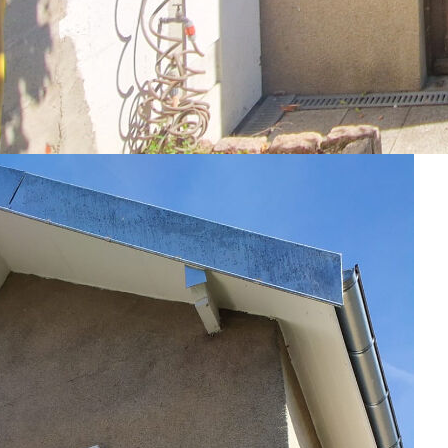
80 offre 75 m² sur deux niveaux. Elle comprend 4 pièces dont 2
n, un WC séparé, et un séjour lumineux exposé plein sud, idéal
es en PVC double vitrage et les volets en bois garantissent une
nt intimité et tranquillité. La maison peut être accessible aux
uipée,
 nombreuses écoles et commerces à proximité. Cette maison en
nformations, contactez l'agence GIMCOVERMEILLE - Conflans-