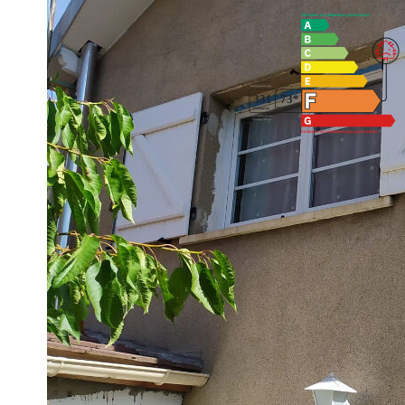
Logement à consommation énergétique excessive. Montant estim
2190€ et 2970€. indexées aux années 2021,2022 et 2023 (abon
Imprimer
Nos honoraires