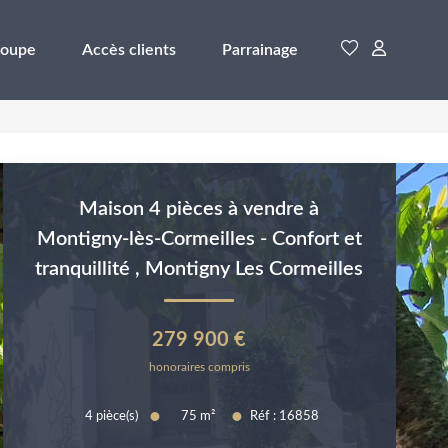
roupe
Accès clients
Parrainage
Maison 4 pièces à vendre à
Montigny-lès-Cormeilles - Confort et
tranquillité
,
Montigny Les Cormeilles
279 900 €
honoraires compris
4
pièce(s)
Réf :
16858
75
m²