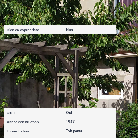
Copropriété
Bien en copropriété
Non
Extérieur
Jardin
Oui
Année construction
1947
Forme Toiture
Toit pente