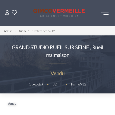
ACHETER
Accueil
Studio T1
Référence 6912
VENDRE
GRAND STUDIO RUEIL SUR SEINE
,
Rueil
malmaison
LOUER
ESTIMER
Vendu
1
pièce(s)
•
32
m²
•
Réf : 6912
NOS SERVICES
Gestion
Vendu
Syndic