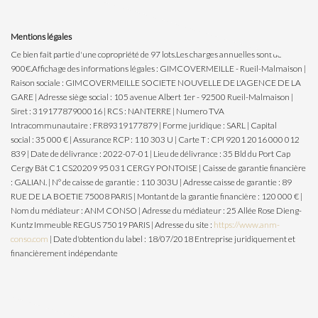
Mentions légales
Ce bien fait partie d'une copropriété de 97 lots.Les charges annuelles sont de
900€.
Affichage des informations légales : GIMCOVERMEILLE - Rueil-Malmaison |
Raison sociale : GIMCOVERMEILLE SOCIETE NOUVELLE DE L'AGENCE DE LA
GARE | Adresse siège social : 105 avenue Albert 1er - 92500 Rueil-Malmaison |
Siret : 31917787900016 | RCS : NANTERRE | Numero TVA
Intracommunautaire : FR89319177879 | Forme juridique : SARL | Capital
social : 35 000 € | Assurance RCP : 110 303 U |
Carte T : CPI 9201 2016 000 012
839 | Date de délivrance : 2022-07-01 | Lieu de délivrance : 35 Bld du Port Cap
Cergy Bât C1 CS20209 95 031 CERGY PONTOISE | Caisse de garantie financière
: GALIAN. | N° de caisse de garantie : 110 303U | Adresse caisse de garantie : 89
RUE DE LA BOETIE 75008 PARIS | Montant de la garantie financière : 120 000 € |
Nom du médiateur : ANM CONSO | Adresse du médiateur : 25 Allée Rose Dieng-
Kuntz Immeuble REGUS 75019 PARIS | Adresse du site :
https://www.anm-
conso.com
| Date d'obtention du label : 18/07/2018
Entreprise juridiquement et
financièrement indépendante