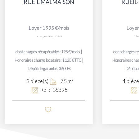
RUEIL MALMAISON
RUEIL
Loyer 1 995 €/mois
Loyer
charges comprises
ch
|
dont charges récupérables: 195 €/mois
dont charges r
|
Honoraires charge locataire: 1 120 € TTC
Honoraires char
Dépôt de garantie: 3 600 €
Dépôt de
3
pièce(s)
75
m²
4
pièce
Réf :
16895