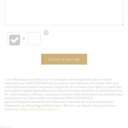
Envoyer le message
« Les informations recueillies sur ce formulaire sont enregistrées dans un fichier
informatisé par GIMCOVERMEILLE pour gérer votre demande de contact. Elles sont
conservées pour la durée nécessaire à la gestion de la relation client dans le respect des
prescriptions légales applicables et sont destinées à nos conseillers Conformément à la
loi « informatique et libertés », vous pouvez exercer votre droit d'accès aux données vous
concernant et les faire rectifier en contactant GIMCOVERMEILLE
agence.aisfa@gimcovermeille.com. Nous vous informons de l'existence de la liste
d'opposition au démarchage téléphonique « Bloctel », sur laquelle vous pouvez vous
inscrire ici :
https://www.bloctel.gouv.fr/
»