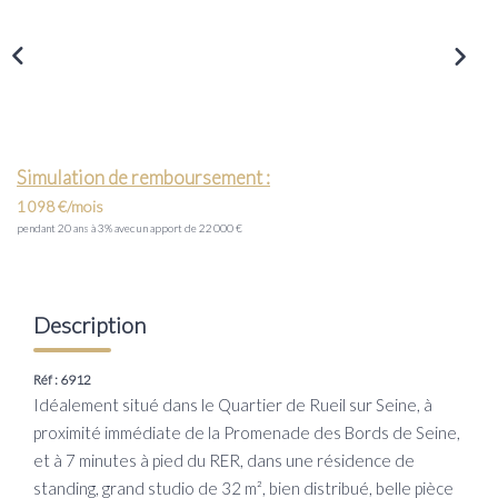
Transaction
Location
LE GROUPE
Simulation de remboursement :
Nos Agences
1 098 €/mois
Nous Rejoindre
pendant 20 ans à 3% avec un apport de 22 000 €
Nos Actualités
Intranet
Description
ACCÈS CLIENTS
Réf : 6912
Idéalement situé dans le Quartier de Rueil sur Seine, à
proximité immédiate de la Promenade des Bords de Seine,
PARRAINAGE
et à 7 minutes à pied du RER, dans une résidence de
standing, grand studio de 32 m², bien distribué, belle pièce