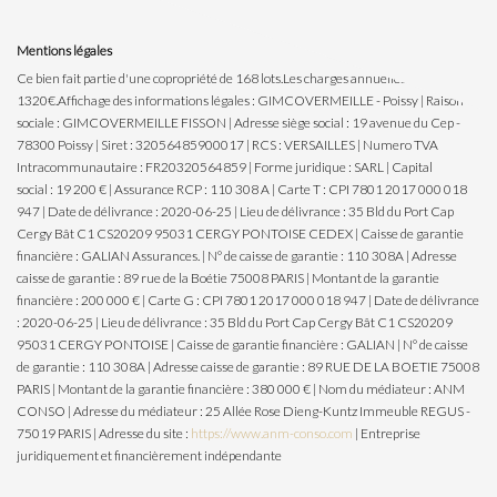
Mentions légales
Ce bien fait partie d'une copropriété de 168 lots.Les charges annuelles sont de
1320€.
Affichage des informations légales : GIMCOVERMEILLE - Poissy | Raison
sociale : GIMCOVERMEILLE FISSON | Adresse siège social : 19 avenue du Cep -
78300 Poissy | Siret : 32056485900017 | RCS : VERSAILLES | Numero TVA
Intracommunautaire : FR20320564859 | Forme juridique : SARL | Capital
social : 19 200 € | Assurance RCP : 110 308 A |
Carte T : CPI 7801 2017 000 018
947 | Date de délivrance : 2020-06-25 | Lieu de délivrance : 35 Bld du Port Cap
Cergy Bât C1 CS20209 95031 CERGY PONTOISE CEDEX | Caisse de garantie
financière : GALIAN Assurances. | N° de caisse de garantie : 110 308A | Adresse
caisse de garantie : 89 rue de la Boétie 75008 PARIS | Montant de la garantie
financière : 200 000 € | Carte G : CPI 7801 2017 000 018 947 | Date de délivrance
: 2020-06-25 | Lieu de délivrance : 35 Bld du Port Cap Cergy Bât C1 CS20209
95031 CERGY PONTOISE | Caisse de garantie financière : GALIAN | N° de caisse
de garantie : 110 308A | Adresse caisse de garantie : 89 RUE DE LA BOETIE 75008
PARIS | Montant de la garantie financière : 380 000 € | Nom du médiateur : ANM
CONSO | Adresse du médiateur : 25 Allée Rose Dieng-Kuntz Immeuble REGUS -
75019 PARIS | Adresse du site :
https://www.anm-conso.com
|
Entreprise
juridiquement et financièrement indépendante