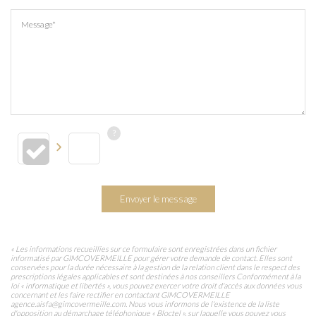
Message*
Envoyer le message
« Les informations recueillies sur ce formulaire sont enregistrées dans un fichier
informatisé par GIMCOVERMEILLE pour gérer votre demande de contact. Elles sont
conservées pour la durée nécessaire à la gestion de la relation client dans le respect des
prescriptions légales applicables et sont destinées à nos conseillers Conformément à la
loi « informatique et libertés », vous pouvez exercer votre droit d'accès aux données vous
concernant et les faire rectifier en contactant GIMCOVERMEILLE
agence.aisfa@gimcovermeille.com. Nous vous informons de l'existence de la liste
d'opposition au démarchage téléphonique « Bloctel », sur laquelle vous pouvez vous