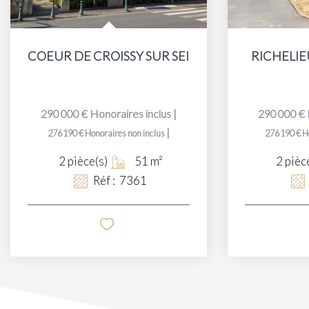
COEUR DE CROISSY SUR SEINE
RICHELIEU 
290 000 €
Honoraires inclus
|
290 000 €
|
276 190 €
Honoraires non inclus
276 190 €
H
2
pièce(s)
51
m²
2
pièc
Réf :
7361