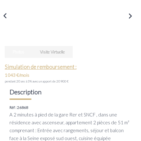
Transaction
Location
LE GROUPE
Nos Agences
Photos
Visite Virtuelle
Nous Rejoindre
Simulation de remboursement :
Nos Actualités
1 043 €/mois
pendant 20 ans à 3% avec un apport de 20 900 €
Intranet
Description
ACCÈS CLIENTS
Réf : 26868
A 2 minutes à pied de la gare Rer et SNCF , dans une
résidence avec ascenseur, appartement 2 pièces de 51 m²
PARRAINAGE
comprenant : Entrée avec rangements, séjour et balcon
face à la Seine exposé sud ouest, cuisine équipée