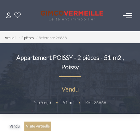
ACHETER
Accueil
2 pièces
Référence 26868
VENDRE
Appartement POISSY - 2 pièces - 51 m2
,
Poissy
LOUER
ESTIMER
Vendu
2
pièce(s)
•
51
m²
•
Réf : 26868
NOS SERVICES
Gestion
Vendu
Visite Virtuelle
Syndic