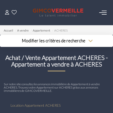
ACHETER
Accueil
A vendre
Appartement
ACHERES
VENDRE
Modifier les critères de recherche
Type de transaction
Localisation
Acheter
Localisation
LOUER
Achat / Vente Appartement ACHERES -
Type de bien
Surface min
Sélectionnez...
Appartement a vendre à ACHERES
Budget max
ESTIMER
Plus de critères
Sur notre site consultez les annonces immobilière de Appartement à vendre
NOS SERVICES
Créer une alerte
ACHERES. Trouvez votre Appartement sur ACHERES grâce aux annonces
immobilières de GIMCOVERMEILLE.
Gestion
Location Appartement ACHERES
Syndic