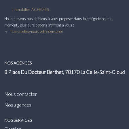
Transaction
Immobilier ACHERES
Location
Nous n'avons pas de biens à vous proposer dans la catégorie pour le
moment , plusieurs options s'offrent à vous :
Transmettez-nous votre demande
LE GROUPE
Nos Agences
Nous Rejoindre
NOS AGENCES
Nos Actualités
8 Place Du Docteur Berthet, 78170 La Celle-Saint-Cloud
Intranet
Nous contacter
ACCÈS CLIENTS
Nos agences
PARRAINAGE
NOS SERVICES