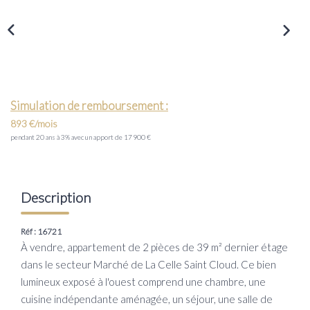
Transaction
Location
LE GROUPE
Simulation de remboursement :
Nos Agences
893 €/mois
Nous Rejoindre
pendant 20 ans à 3% avec un apport de 17 900 €
Nos Actualités
Intranet
Description
Réf : 16721
ACCÈS CLIENTS
À vendre, appartement de 2 pièces de 39 m² dernier étage
dans le secteur Marché de La Celle Saint Cloud. Ce bien
PARRAINAGE
lumineux exposé à l'ouest comprend une chambre, une
cuisine indépendante aménagée, un séjour, une salle de