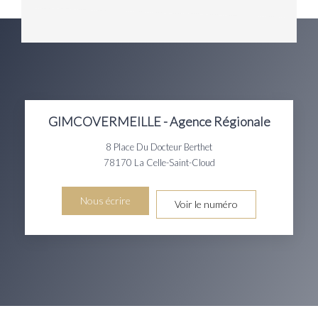
GIMCOVERMEILLE - Agence Régionale
8 Place Du Docteur Berthet
78170
La Celle-Saint-Cloud
Nous écrire
Voir le numéro