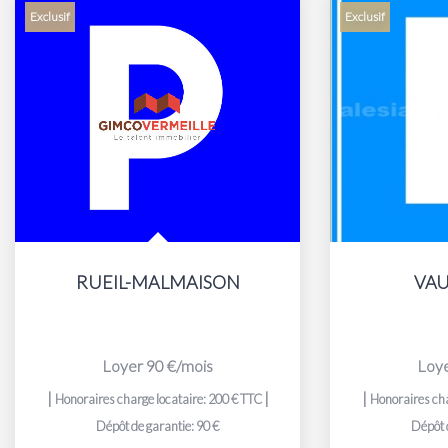
Exclusif
Exclusif
RUEIL-MALMAISON
VA
Loyer 90 €/mois
Loye
|
|
|
Honoraires charge locataire: 200 € TTC
Honoraires cha
Dépôt de garantie: 90 €
Dépôt 