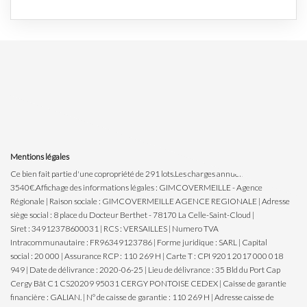
Mentions légales
Ce bien fait partie d'une copropriété de 291 lots.Les charges annuelles sont de
3540€.
Affichage des informations légales : GIMCOVERMEILLE - Agence
Régionale | Raison sociale : GIMCOVERMEILLE AGENCE REGIONALE | Adresse
siège social : 8 place du Docteur Berthet - 78170 La Celle-Saint-Cloud |
Siret : 34912378600031 | RCS : VERSAILLES | Numero TVA
Intracommunautaire : FR96349123786 | Forme juridique : SARL | Capital
social : 20 000 | Assurance RCP : 110 269 H |
Carte T : CPI 9201 2017 000 018
949 | Date de délivrance : 2020-06-25 | Lieu de délivrance : 35 Bld du Port Cap
Cergy Bât C1 CS20209 95031 CERGY PONTOISE CEDEX | Caisse de garantie
financière : GALIAN. | N° de caisse de garantie : 110 269 H | Adresse caisse de