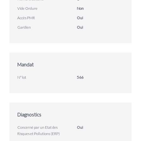
Vide Ordure
Non
Accès PMR
Oui
Gardien
Oui
Mandat
N° lot
566
Diagnostics
Concerné par un Etat des
Oui
Risques et Pollutions (ERP)