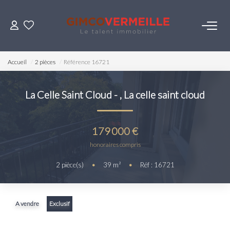
ACHETER
Accueil
2 pièces
Référence 16721
VENDRE
La Celle Saint Cloud -
,
La celle saint cloud
LOUER
179 000 €
ESTIMER
honoraires compris
2
pièce(s)
•
39
m²
•
Réf : 16721
NOS SERVICES
Gestion
A vendre
Exclusif
Syndic