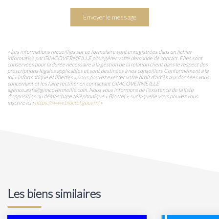
Envoyer le message
« Les informations recueillies sur ce formulaire sont enregistrées dans un fichier
informatisé par GIMCOVERMEILLE pour gérer votre demande de contact. Elles sont
conservées pour la durée nécessaire à la gestion de la relation client dans le respect des
prescriptions légales applicables et sont destinées à nos conseillers Conformément à la
loi « informatique et libertés », vous pouvez exercer votre droit d'accès aux données vous
concernant et les faire rectifier en contactant GIMCOVERMEILLE
agence.aisfa@gimcovermeille.com. Nous vous informons de l'existence de la liste
d'opposition au démarchage téléphonique « Bloctel », sur laquelle vous pouvez vous
inscrire ici :
https://www.bloctel.gouv.fr/
»
Les biens similaires