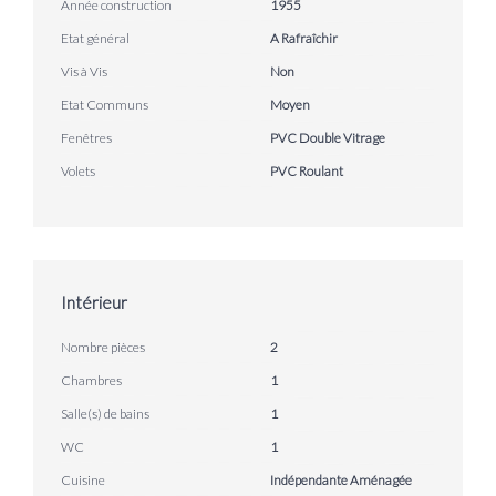
Année construction
1955
Etat général
A Rafraîchir
Vis à Vis
Non
Etat Communs
Moyen
Fenêtres
PVC Double Vitrage
Volets
PVC Roulant
Intérieur
Nombre pièces
2
Chambres
1
Salle(s) de bains
1
WC
1
Cuisine
Indépendante Aménagée