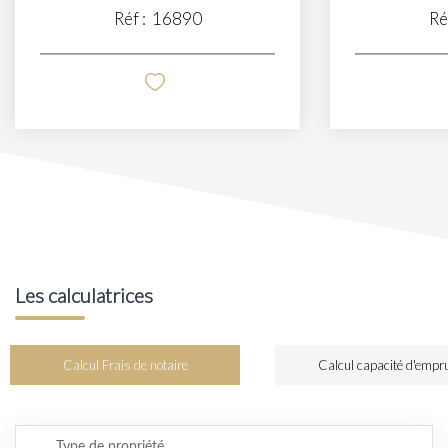
Réf :
16890
Ré
Les calculatrices
Calcul Frais de notaire
Calcul capacité d'empr