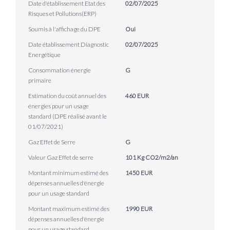
Date d'établissement Etat des
02/07/2025
Risques et Pollutions(ERP)
Soumis à l'affichage du DPE
Oui
Date établissement Diagnostic
02/07/2025
Energétique
Consommation énergie
G
primaire
Estimation du coût annuel des
460 EUR
énergies pour un usage
standard (DPE réalisé avant le
01/07/2021)
Gaz Effet de Serre
G
Valeur Gaz Effet de serre
101 Kg CO2/m2/an
Montant minimum estimé des
1450 EUR
dépenses annuelles d'énergie
pour un usage standard
Montant maximum estimé des
1990 EUR
dépenses annuelles d'énergie
pour un usage standard