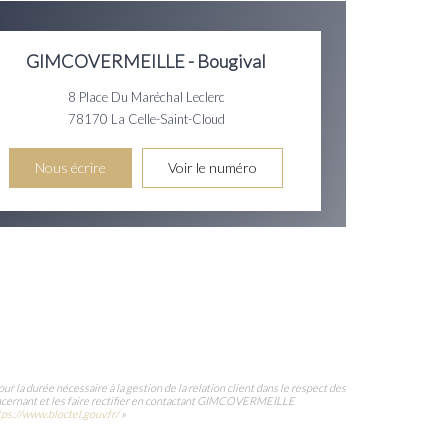
GIMCOVERMEILLE - Bougival
8 Place Du Maréchal Leclerc
78170
La Celle-Saint-Cloud
Nous écrire
Voir le numéro
la durée nécessaire à la gestion de la relation client dans le respect des
 concernant et les faire rectifier en contactant GIMCOVERMEILLE
tps://www.bloctel.gouv.fr/
»