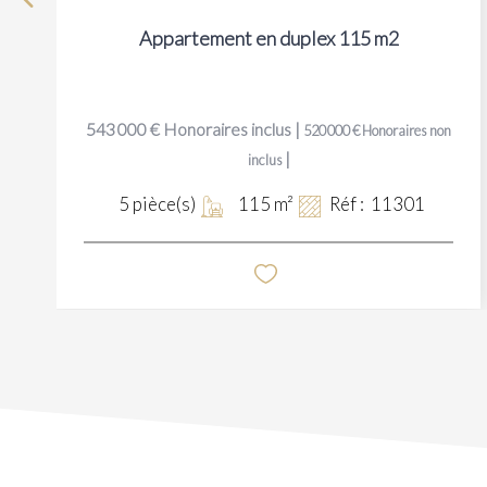
Appartement en duplex 115 m2
543 000 €
Honoraires inclus
|
520 000 €
Honoraires non
|
inclus
5
pièce(s)
115
m²
Réf :
11301