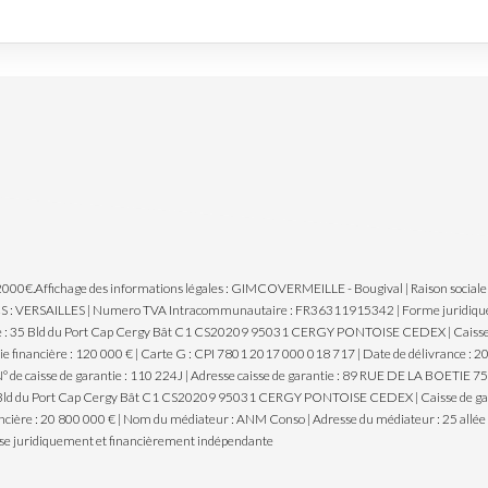
 2000€.
Affichage des informations légales : GIMCOVERMEILLE - Bougival | Raison soci
S : VERSAILLES | Numero TVA Intracommunautaire : FR36311915342 | Forme juridique : S
e : 35 Bld du Port Cap Cergy Bât C1 CS20209 95031 CERGY PONTOISE CEDEX | Caisse de g
e financière : 120 000 € | Carte G : CPI 7801 2017 000 018 717 | Date de délivrance : 
caisse de garantie : 110 224J | Adresse caisse de garantie : 89 RUE DE LA BOETIE 75008
5 Bld du Port Cap Cergy Bât C1 CS20209 95031 CERGY PONTOISE CEDEX | Caisse de garanti
ancière : 20 800 000 € | Nom du médiateur : ANM Conso | Adresse du médiateur : 25 all
se juridiquement et financièrement indépendante