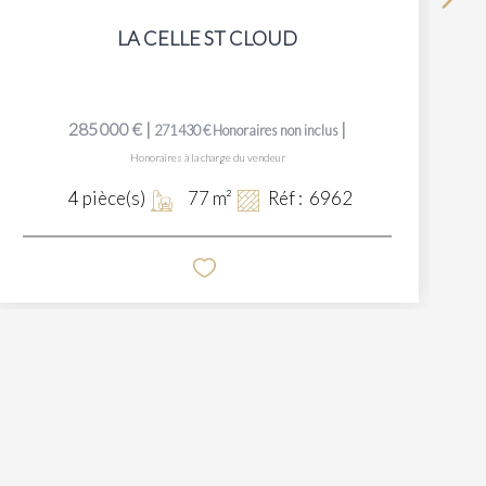
LA CELLE ST CLOUD
285 000 €
|
|
271 430 €
Honoraires non inclus
Honoraires à la charge du vendeur
4
pièce(s)
77
m²
Réf :
6962