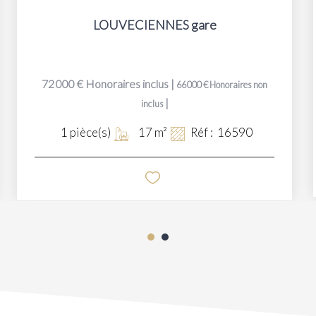
LOUVECIENNES gare
72 000 €
Honoraires inclus
|
66 000 €
Honoraires non
|
inclus
1
pièce(s)
17
m²
Réf :
16590