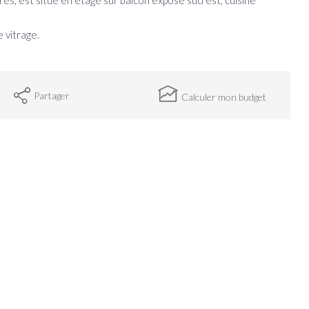
es, est situé en étage sur balcon exposé sud est, cuisine
 vitrage.
Partager
Calculer mon budget