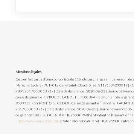
Mentions légales
Ce bien fait partie d'une copropriété de 116 lots.Les charges annuelles sont de
Maréchal Leclerc - 78170 La Celle-Saint-Cloud | Siret : 31191534200019 | RC
7801 2017 000 018 717 | Date de délivrance : 2020-06-23 | Lieu de délivranc
caisse de garantie : 89 RUE DE LA BOETIE 75008 PARIS | Montant de la garanti
95031 CERGY PONTOISE CEDEX | Caisse de garantie financière : GALIAN | N° de 
2017 000 018 717 | Date de délivrance : 2020-06-23 | Lieu de délivrance : 3
de garantie : 89 RUE DE LA BOETIE 75008 PARIS | Montant de la garantie fin
https://www.anm-conso.com
| Date d'obtention du label : 18/07/2018
Entrepri