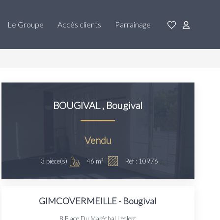
Le Groupe
Accès clients
Parrainage
BOUGIVAL
,
Bougival
Vendu
46
m²
3
pièce(s)
Réf :
10976
GIMCOVERMEILLE - Bougival
8 Place Du Maréchal Leclerc