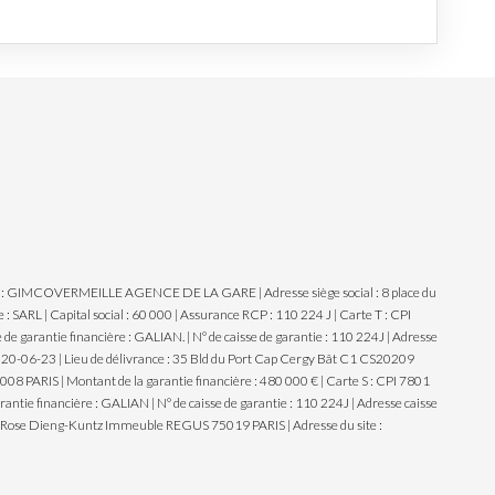
ale : GIMCOVERMEILLE AGENCE DE LA GARE | Adresse siège social : 8 place du
ARL | Capital social : 60 000 | Assurance RCP : 110 224 J |
Carte T : CPI
arantie financière : GALIAN. | N° de caisse de garantie : 110 224J | Adresse
2020-06-23 | Lieu de délivrance : 35 Bld du Port Cap Cergy Bât C1 CS20209
 PARIS | Montant de la garantie financière : 480 000 € | Carte S : CPI 7801
e financière : GALIAN | N° de caisse de garantie : 110 224J | Adresse caisse
ée Rose Dieng-Kuntz Immeuble REGUS 75019 PARIS | Adresse du site :