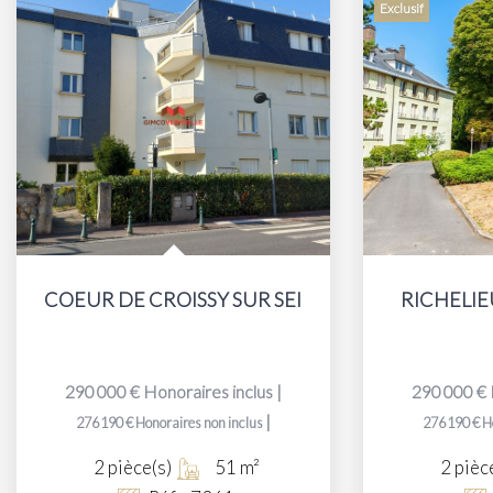
Exclusif
COEUR DE CROISSY SUR SEINE
RICHELIEU 
290 000 €
Honoraires inclus
|
290 000 €
|
276 190 €
Honoraires non inclus
276 190 €
H
2
pièce(s)
51
m²
2
pièc