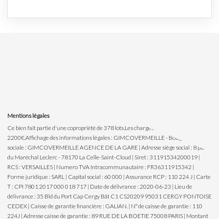
Mentions légales
Ce bien fait partie d'une copropriété de 378 lots.Les charges annuelles sont de
2200€.
Affichage des informations légales : GIMCOVERMEILLE - Bougival | Raison
sociale : GIMCOVERMEILLE AGENCE DE LA GARE | Adresse siège social : 8 place
du Maréchal Leclerc - 78170 La Celle-Saint-Cloud | Siret : 31191534200019 |
RCS : VERSAILLES | Numero TVA Intracommunautaire : FR36311915342 |
Forme juridique : SARL | Capital social : 60 000 | Assurance RCP : 110 224 J |
Carte
T : CPI 7801 2017 000 018 717 | Date de délivrance : 2020-06-23 | Lieu de
délivrance : 35 Bld du Port Cap Cergy Bât C1 CS20209 95031 CERGY PONTOISE
CEDEX | Caisse de garantie financière : GALIAN. | N° de caisse de garantie : 110
224J | Adresse caisse de garantie : 89 RUE DE LA BOETIE 75008 PARIS | Montant