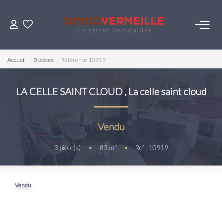
ACHETER
Accueil
3 pièces
Référence 10919
VENDRE
LA CELLE SAINT CLOUD
,
La celle saint cloud
LOUER
Vendu
ESTIMER
3
pièce(s)
•
83
m²
•
Réf : 10919
NOS SERVICES
Vendu
Gestion
Syndic