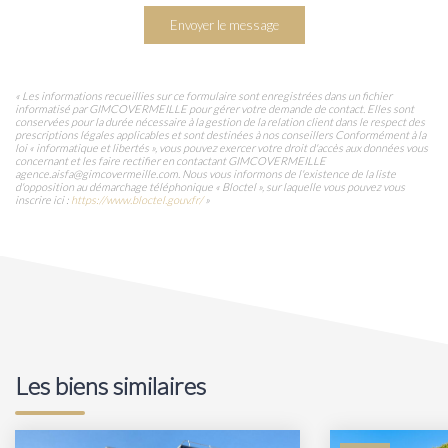
Envoyer le message
« Les informations recueillies sur ce formulaire sont enregistrées dans un fichier
informatisé par GIMCOVERMEILLE pour gérer votre demande de contact. Elles sont
conservées pour la durée nécessaire à la gestion de la relation client dans le respect des
prescriptions légales applicables et sont destinées à nos conseillers Conformément à la
loi « informatique et libertés », vous pouvez exercer votre droit d'accès aux données vous
concernant et les faire rectifier en contactant GIMCOVERMEILLE
agence.aisfa@gimcovermeille.com. Nous vous informons de l'existence de la liste
d'opposition au démarchage téléphonique « Bloctel », sur laquelle vous pouvez vous
inscrire ici :
https://www.bloctel.gouv.fr/
»
Les biens similaires