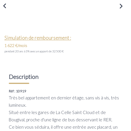
Transaction
Location
LE GROUPE
Simulation de remboursement :
1 622 €/mois
Nos Agences
pendant 20 ans à 3% avec un apport de 32 500 €
Nous Rejoindre
Nos Actualités
Description
Intranet
Réf : 10919
Très bel appartement en dernier étage, sans vis à vis, très
ACCÈS CLIENTS
lumineux.
Situé entre les gares de La Celle Saint Cloud et de
PARRAINAGE
Bougival, proche d'une ligne de bus desservant le RER.
Ce bien vous séduira, il offre une entrée avec placard, un