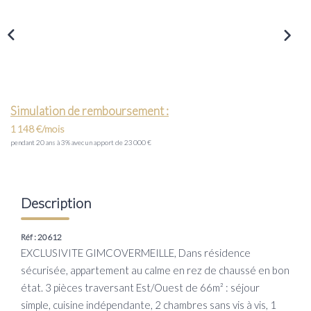
Transaction
Location
LE GROUPE
Simulation de remboursement :
Nos Agences
1 148 €/mois
Nous Rejoindre
pendant 20 ans à 3% avec un apport de 23 000 €
Nos Actualités
Intranet
Description
ACCÈS CLIENTS
Réf : 20612
EXCLUSIVITE GIMCOVERMEILLE, Dans résidence
sécurisée, appartement au calme en rez de chaussé en bon
PARRAINAGE
état. 3 pièces traversant Est/Ouest de 66m² : séjour
simple, cuisine indépendante, 2 chambres sans vis à vis, 1