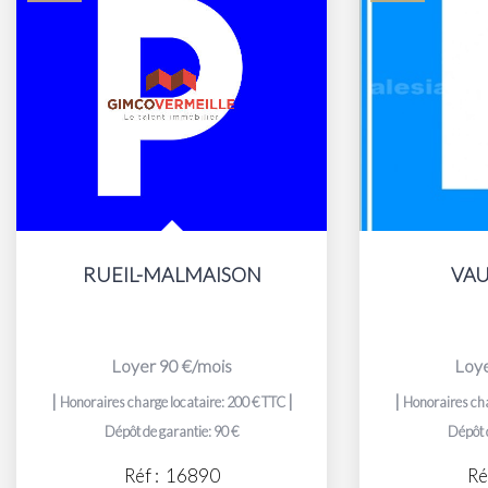
RUEIL-MALMAISON
VA
Loyer 90 €/mois
Loye
|
|
|
Honoraires charge locataire: 200 € TTC
Honoraires cha
Dépôt de garantie: 90 €
Dépôt 
Réf :
16890
Ré