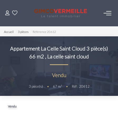
ACHETER
Accueil
3 pièces
Référence 20612
VENDRE
Appartement La Celle Saint Cloud 3 pièce(s)
66 m2
,
La celle saint cloud
LOUER
ESTIMER
Vendu
3
pièce(s)
•
67
m²
•
Réf : 20612
NOS SERVICES
Gestion
Vendu
Syndic