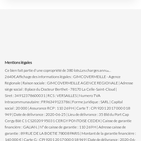
Mentions légales
Ce bien fait partie d'une copropriété de 380 lots.Les charges annuelles sont de
2640€.
Affichage des informations légales : GIMCOVERMEILLE - Agence
Régionale | Raison sociale : GIMCOVERMEILLE AGENCE REGIONALE | Adresse
siège social : 8 place du Docteur Berthet - 78170 La Celle-Saint-Cloud |
Siret : 34912378600031 | RCS : VERSAILLES | Numero TVA
Intracommunautaire : FR96349123786 | Forme juridique : SARL | Capital
social : 20 000 | Assurance RCP : 110 269 H |
Carte T : CPI 9201 2017 000 018
949 | Date de délivrance : 2020-06-25 | Lieu de délivrance : 35 Bld du Port Cap
Cergy Bât C1 CS20209 95031 CERGY PONTOISE CEDEX | Caisse de garantie
financière : GALIAN. | N° de caisse de garantie : 110 269 H | Adresse caisse de
garantie : 89 RUE DE LA BOETIE 78008 PARIS | Montant de la garantie financière :
140 000 € | Carte G : CPI 9201 2017 000 018 949 | Date de délivrance : 2020-06-