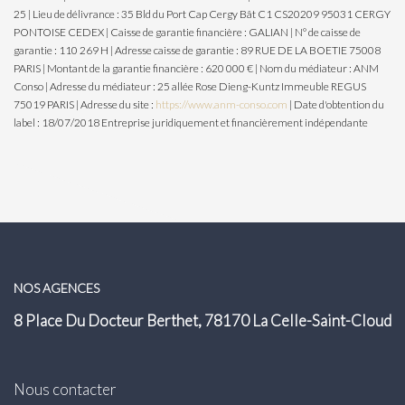
25 | Lieu de délivrance : 35 Bld du Port Cap Cergy Bât C1 CS20209 95031 CERGY
PONTOISE CEDEX | Caisse de garantie financière : GALIAN | N° de caisse de
garantie : 110 269 H | Adresse caisse de garantie : 89 RUE DE LA BOETIE 75008
PARIS | Montant de la garantie financière : 620 000 € | Nom du médiateur : ANM
Conso | Adresse du médiateur : 25 allée Rose Dieng-Kuntz Immeuble REGUS
75019 PARIS | Adresse du site :
https://www.anm-conso.com
| Date d'obtention du
label : 18/07/2018
Entreprise juridiquement et financièrement indépendante
NOS AGENCES
8 Place Du Docteur Berthet, 78170 La Celle-Saint-Cloud
Nous contacter