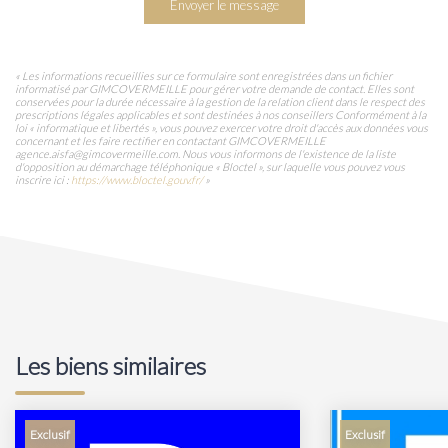
Envoyer le message
« Les informations recueillies sur ce formulaire sont enregistrées dans un fichier
informatisé par GIMCOVERMEILLE pour gérer votre demande de contact. Elles sont
conservées pour la durée nécessaire à la gestion de la relation client dans le respect des
prescriptions légales applicables et sont destinées à nos conseillers Conformément à la
loi « informatique et libertés », vous pouvez exercer votre droit d'accès aux données vous
concernant et les faire rectifier en contactant GIMCOVERMEILLE
agence.aisfa@gimcovermeille.com. Nous vous informons de l'existence de la liste
d'opposition au démarchage téléphonique « Bloctel », sur laquelle vous pouvez vous
inscrire ici :
https://www.bloctel.gouv.fr/
»
Les biens similaires
Exclusif
Exclusif