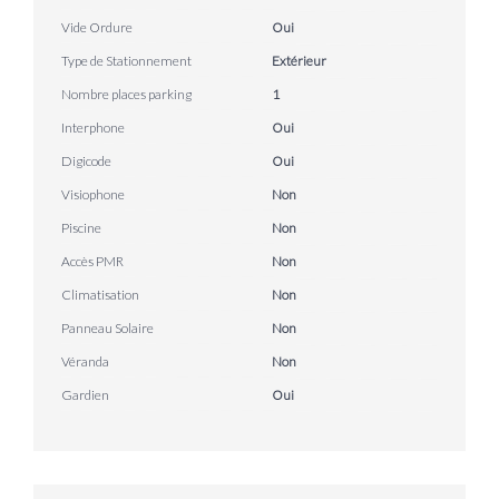
Vide Ordure
Oui
Type de Stationnement
Extérieur
Nombre places parking
1
Interphone
Oui
Digicode
Oui
Visiophone
Non
Piscine
Non
Accès PMR
Non
Climatisation
Non
Panneau Solaire
Non
Véranda
Non
Gardien
Oui