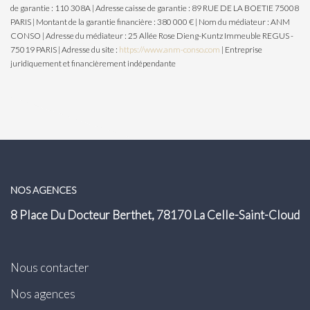
de garantie : 110 308A | Adresse caisse de garantie : 89 RUE DE LA BOETIE 75008
PARIS | Montant de la garantie financière : 380 000 € | Nom du médiateur : ANM
CONSO | Adresse du médiateur : 25 Allée Rose Dieng-Kuntz Immeuble REGUS -
75019 PARIS | Adresse du site :
https://www.anm-conso.com
|
Entreprise
juridiquement et financièrement indépendante
NOS AGENCES
8 Place Du Docteur Berthet, 78170 La Celle-Saint-Cloud
Nous contacter
Nos agences