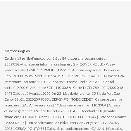
Mentions légales
Ce bien fait partie d'une copropriété de 84 lots.Les charges annuelles sont de
2539.83€.
Affichage des informations légales : GIMCOVERMEILLE - Poissy |
Raison sociale : GIMCOVERMEILLE FISSON | Adresse siège social : 19 avenue du
Cep - 78300 Poissy | Siret : 32056485900017 | RCS : VERSAILLES | Numero TVA
Intracommunautaire : FR20320564859 | Forme juridique : SARL | Capital
social : 19 200 € | Assurance RCP : 110 308 A |
Carte T : CPI 7801 2017 000 018
947 | Date de délivrance : 2020-06-25 | Lieu de délivrance : 35 Bld du Port Cap
Cergy Bât C1 CS20209 95031 CERGY PONTOISE CEDEX | Caisse de garantie
financière : GALIAN Assurances. | N° de caisse de garantie : 110 308A | Adresse
caisse de garantie : 89 rue de la Boétie 75008 PARIS | Montant de la garantie
financière : 200 000 € | Carte G : CPI 7801 2017 000 018 947 | Date de délivrance
: 2020-06-25 | Lieu de délivrance : 35 Bld du Port Cap Cergy Bât C1 CS20209
95031 CERGY PONTOISE | Caisse de garantie financière : GALIAN | N° de caisse