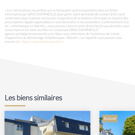
« Les informations recueillies sur ce formulaire sont enregistrées dans un fichier
informatisé par GIMCOVERMEILLE pour gérer votre demande de contact. Elles sont
conservées pour la durée nécessaire à la gestion de la relation client dans le respect des
prescriptions légales applicables et sont destinées à nos conseillers Conformément à la
loi « informatique et libertés », vous pouvez exercer votre droit d'accès aux données vous
concernant et les faire rectifier en contactant GIMCOVERMEILLE
agence.aisfa@gimcovermeille.com. Nous vous informons de l'existence de la liste
d'opposition au démarchage téléphonique « Bloctel », sur laquelle vous pouvez vous
inscrire ici :
https://www.bloctel.gouv.fr/
»
Les biens similaires
Exclusif