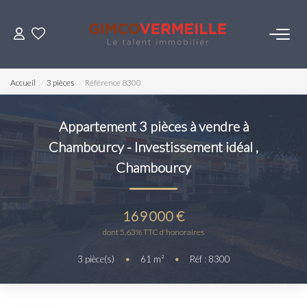
ACHETER
Accueil
3 pièces
Référence 8300
VENDRE
Appartement 3 pièces à vendre à
Chambourcy - Investissement idéal
,
LOUER
Chambourcy
ESTIMER
169 000 €
NOS SERVICES
dont 5,63% TTC d'honoraires
3
pièce(s)
•
61
m²
•
Réf : 8300
Gestion
Syndic