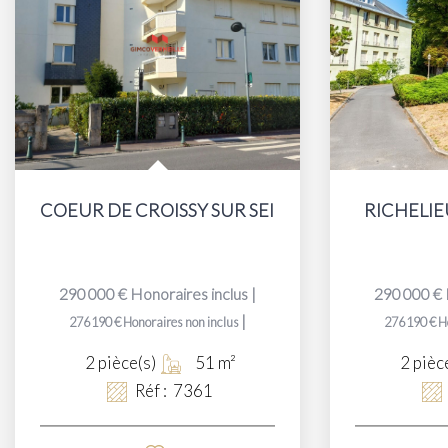
COEUR DE CROISSY SUR SEINE
RICHELIEU 
290 000 €
Honoraires inclus
|
290 000 €
|
276 190 €
Honoraires non inclus
276 190 €
H
2
pièce(s)
51
m²
2
pièc
Réf :
7361