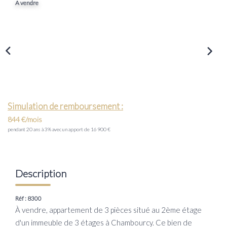
A vendre
Transaction
Location
LE GROUPE
Nos Agences
Nous Rejoindre
Simulation de remboursement :
Nos Actualités
844 €/mois
pendant 20 ans à 3% avec un apport de 16 900 €
Intranet
ACCÈS CLIENTS
Description
Réf : 8300
PARRAINAGE
À vendre, appartement de 3 pièces situé au 2ème étage
d'un immeuble de 3 étages à Chambourcy. Ce bien de