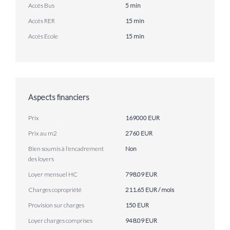
Accès Bus
5 min
Accès RER
15 min
Accès Ecole
15 min
Aspects financiers
Prix
169000 EUR
Prix au m2
2760 EUR
Bien soumis à l'encadrement
Non
des loyers
Loyer mensuel HC
798.09 EUR
Charges copropriété
211.65 EUR / mois
Provision sur charges
150 EUR
Loyer charges comprises
948.09 EUR