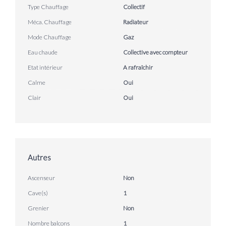
Type Chauffage
Collectif
Méca. Chauffage
Radiateur
Mode Chauffage
Gaz
Eau chaude
Collective avec compteur
Etat intérieur
A rafraîchir
Calme
Oui
Clair
Oui
Autres
Ascenseur
Non
Cave(s)
1
Grenier
Non
Nombre balcons
1