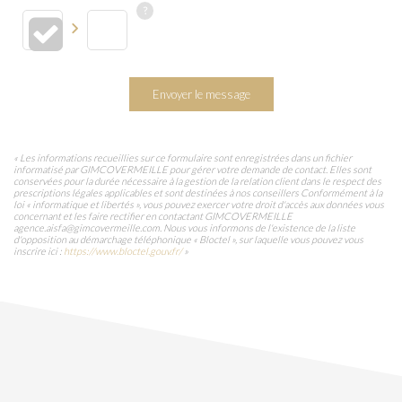
Envoyer le message
« Les informations recueillies sur ce formulaire sont enregistrées dans un fichier
informatisé par GIMCOVERMEILLE pour gérer votre demande de contact. Elles sont
conservées pour la durée nécessaire à la gestion de la relation client dans le respect des
prescriptions légales applicables et sont destinées à nos conseillers Conformément à la
loi « informatique et libertés », vous pouvez exercer votre droit d'accès aux données vous
concernant et les faire rectifier en contactant GIMCOVERMEILLE
agence.aisfa@gimcovermeille.com. Nous vous informons de l'existence de la liste
d'opposition au démarchage téléphonique « Bloctel », sur laquelle vous pouvez vous
inscrire ici :
https://www.bloctel.gouv.fr/
»