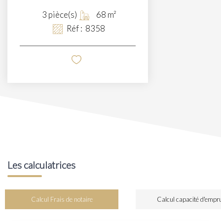
3
pièce(s)
68
m²
Réf :
8358
Les calculatrices
Calcul Frais de notaire
Calcul capacité d'empr