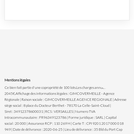
Mentions légales
Ce bien fait partie d'une copropriété de 100 lots.Les charges annuelles sont de
2045€.
Affichage des informations légales : GIMCOVERMEILLE - Agence
Régionale | Raison sociale : GIMCOVERMEILLE AGENCE REGIONALE | Adresse
siège social : 8 place du Docteur Berthet - 78170 La Celle-Saint-Cloud |
Siret : 34912378600031 | RCS : VERSAILLES | Numero TVA
Intracommunautaire : FR96349123786 | Forme juridique : SARL | Capital
social : 20 000 | Assurance RCP : 110 269 H |
Carte T : CPI 9201 2017 000 018
949 | Date de délivrance : 2020-06-25 | Lieu de délivrance : 35 Bld du Port Cap