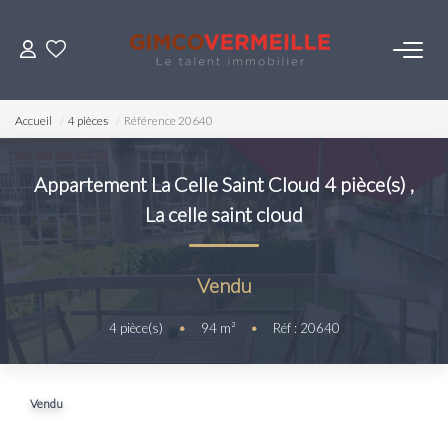
ACHETER
Accueil
4 pièces
Référence 20640
VENDRE
Appartement La Celle Saint Cloud 4 pièce(s)
,
La celle saint cloud
LOUER
ESTIMER
Vendu
4
pièce(s)
•
94
m²
•
Réf : 20640
NOS SERVICES
Gestion
Vendu
Syndic