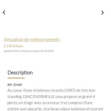
Transaction
Location
LE GROUPE
Simulation de remboursement :
Nos Agences
2 146 €/mois
Nous Rejoindre
pendant 20 ans à 3% avec un apport de 43 000 €
Nos Actualités
Intranet
Description
ACCÈS CLIENTS
Réf : 20640
Au coeur d'une résidence récente (1987) de très bon
standing, GIMCOVERMEILLE vous propose un grand 4
PARRAINAGE
pièces en étage avec ascenseur. Il se compose d'une
entrée avec placards, d'un beau séjour lumineux et ouvrant