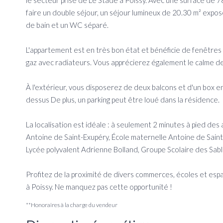
le secteur prisé de Le Stade à Poissy. Avec une surface de 
faire un double séjour, un séjour lumineux de 20.30 m² expos
de bain et un WC séparé.
L'appartement est en très bon état et bénéficie de fenêtres 
gaz avec radiateurs. Vous apprécierez également le calme de 
À l'extérieur, vous disposerez de deux balcons et d'un box e
dessus De plus, un parking peut être loué dans la résidence.
La localisation est idéale : à seulement 2 minutes à pied de
Antoine de Saint-Exupéry, École maternelle Antoine de Sain
Lycée polyvalent Adrienne Bolland, Groupe Scolaire des Sablo
Profitez de la proximité de divers commerces, écoles et e
à Poissy. Ne manquez pas cette opportunité !
**
Honoraires à la charge du vendeur