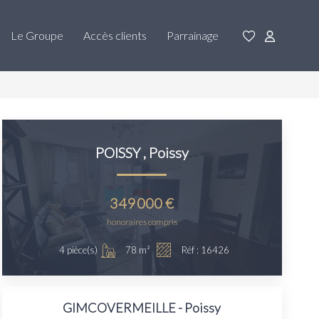
Le Groupe
Accès clients
Parrainage
POISSY
,
Poissy
349 000 €
honoraires compris
78
m²
4
pièce(s)
Réf :
16426
GIMCOVERMEILLE - Poissy