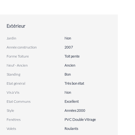
Extérieur
Jardin
Non
Année construction
2007
Forme Toiture
Toit pente
Neuf - Ancien
Ancien
Standing
Bon
Etat général
Très bon état
Vis à Vis
Non
Etat Communs
Excellent
Style
Années 2000
Fenêtres
PVC Double Vitrage
Volets
Roulants