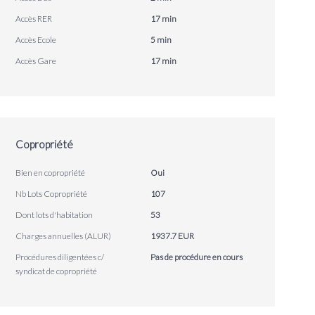
Accès RER
17 min
Accès Ecole
5 min
Accès Gare
17 min
Copropriété
Bien en copropriété
Oui
Nb Lots Copropriété
107
Dont lots d'habitation
53
Charges annuelles (ALUR)
1937.7 EUR
Procédures diligentées c/
Pas de procédure en cours
syndicat de copropriété