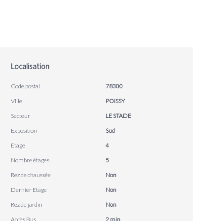
Localisation
Code postal
78300
Ville
POISSY
Secteur
LE STADE
Exposition
Sud
Etage
4
Nombre étages
5
Rez de chaussée
Non
Dernier Etage
Non
Rez de jardin
Non
Accès Bus
2 min