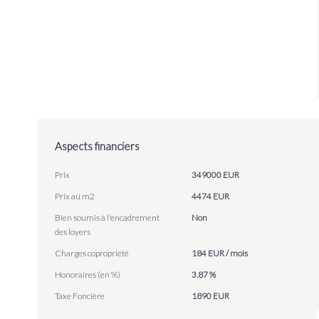
Aspects financiers
Prix
349000 EUR
Prix au m2
4474 EUR
Bien soumis à l'encadrement
Non
des loyers
Charges copropriété
184 EUR / mois
Honoraires (en %)
3.87 %
Taxe Foncière
1890 EUR