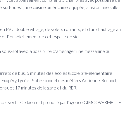
78 m², cet appartement comprend 3 chambres avec possibilité de
é sud-ouest, une cuisine américaine équipée, ainsi qu'une salle
en PVC double vitrage, de volets roulants, et d'un chauffage au
et l' ensoleillement de cet espace de vie.
n sous-sol avec la possibilité d'aménager une mezzanine au
s arrêts de bus, 5 minutes des écoles (École pré-élémentaire
t-Exupéry, Lycée Professionnel des métiers Adrienne-Bolland,
ns), et 17 minutes de la gare et du RER.
spaces verts. Ce bien est proposé par l'agence GIMCOVERMEILLE