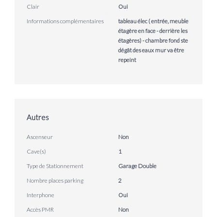
Clair
Oui
Informations complémentaires
tableau élec ( entrée, meuble
étagère en face - derrière les
étagères) - chambre fond ste
dégât des eaux mur va être
repeint
Autres
Ascenseur
Non
Cave(s)
1
Type de Stationnement
Garage Double
Nombre places parking
2
Interphone
Oui
Accès PMR
Non