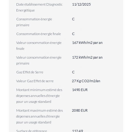
Date établissement Diagnostic
11/12/2025
Energétique
Consommation énergie
C
primaire
Consommation énergie finale
C
Valeur consommation énergie
167 kWh/m2 par an
finale
Valeur consommation énergie
172 kWh/m2 par an
primaire
Gaz Effet de Serre
C
Valeur Gaz Effet de serre
27 Kg CO2/m2/an
Montant minimum estimé des
1490 EUR
dépenses annuelles d'énergie
pour un usage standard
Montant maximum estimé des
2080 EUR
dépenses annuelles d'énergie
pour un usage standard
Surface de référence
112.49