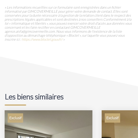
« Les informations recueillies sur ce formulaire sont enregistrées dans un fichier
informatisé par GIMCOVERMEILLE pour gérer votre demande de contact. Elles sont
conservées pour la durée nécessaire à la gestion de la relation client dans le respect des
prescriptions légales applicables et sont destinées à nos conseillers Conformément à la
loi « informatique et libertés », vous pouvez exercer votre droit d'accès aux données vous
concernant et les faire rectifier en contactant GIMCOVERMEILLE
agence.aisfa@gimcovermeille.com. Nous vous informons de l'existence de la liste
d'opposition au démarchage téléphonique « Bloctel », sur laquelle vous pouvez vous
inscrire ici :
https://www.bloctel.gouv.fr/
»
Les biens similaires
Exclusif
Exclusif