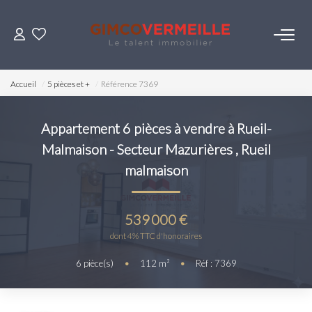
ACHETER
Accueil
5 pièces et +
Référence 7369
VENDRE
Appartement 6 pièces à vendre à Rueil-
Malmaison - Secteur Mazurières
,
Rueil
LOUER
malmaison
ESTIMER
539 000 €
NOS SERVICES
dont 4% TTC d'honoraires
6
pièce(s)
•
112
m²
•
Réf : 7369
Gestion
Syndic