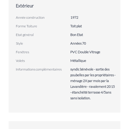
Extérieur
Année construction
1972
Forme Toiture
Toit plat
Etat général
Bon Etat
Style
Années 70
Fenêtres
PVC Double Vitrage
Volets
Métallique
Informations complémentaires
syndic bénévole - sortie des
poubelles par les propriétaires -
ménage 2X par mois par la
Lavandière - ravalement 2015
- étanchéité terrasse 4/5ans
sans isolation.