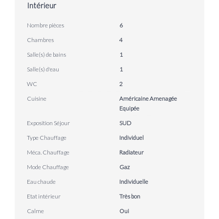
Intérieur
Nombre pièces
6
Chambres
4
Salle(s) de bains
1
Salle(s) d'eau
1
WC
2
Cuisine
Américaine Amenagée
Equipée
Exposition Séjour
SUD
Type Chauffage
Individuel
Méca. Chauffage
Radiateur
Mode Chauffage
Gaz
Eau chaude
Individuelle
Etat intérieur
Très bon
Calme
Oui