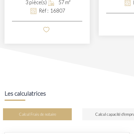
3
pièce(s)
57
m²
Réf :
16807
Les calculatrices
Calcul Frais de notaire
Calcul capacité d'empr