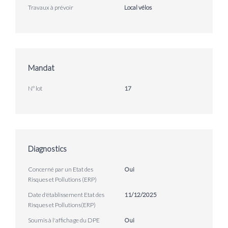
Travaux à prévoir
Local vélos
Mandat
N° lot
17
Diagnostics
Concerné par un Etat des
Oui
Risques et Pollutions (ERP)
Date d'établissement Etat des
11/12/2025
Risques et Pollutions(ERP)
Soumis à l'affichage du DPE
Oui