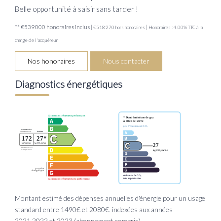
Belle opportunité à saisir sans tarder !
** €539 000
honoraires inclus
|
|
€518 270
hors honoraires
Honoraires : 4.00% TTC à la
charge de l'acquéreur
Nos honoraires
Nous contacter
Diagnostics énergétiques
Montant estimé des dépenses annuelles d'énergie pour un usage
standard entre 1490€ et 2080€. indexées aux années
2021,2022 et 2023 (abonnement compris).