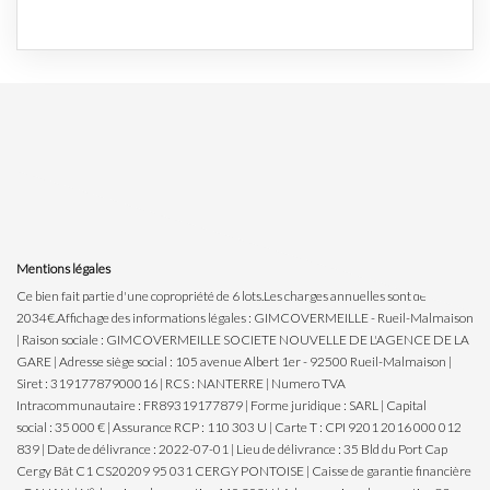
Mentions légales
Ce bien fait partie d'une copropriété de 6 lots.Les charges annuelles sont de
2034€.
Affichage des informations légales : GIMCOVERMEILLE - Rueil-Malmaison
| Raison sociale : GIMCOVERMEILLE SOCIETE NOUVELLE DE L'AGENCE DE LA
GARE | Adresse siège social : 105 avenue Albert 1er - 92500 Rueil-Malmaison |
Siret : 31917787900016 | RCS : NANTERRE | Numero TVA
Intracommunautaire : FR89319177879 | Forme juridique : SARL | Capital
social : 35 000 € | Assurance RCP : 110 303 U |
Carte T : CPI 9201 2016 000 012
839 | Date de délivrance : 2022-07-01 | Lieu de délivrance : 35 Bld du Port Cap
Cergy Bât C1 CS20209 95 031 CERGY PONTOISE | Caisse de garantie financière