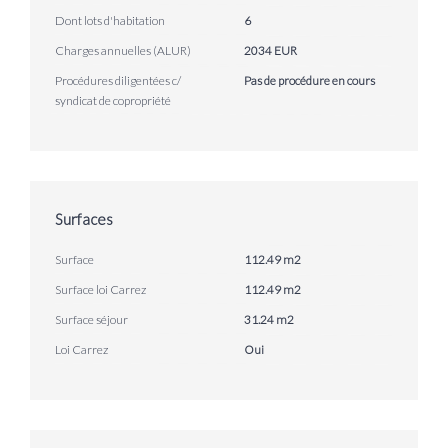
Dont lots d'habitation
6
Charges annuelles (ALUR)
2034 EUR
Procédures diligentées c/
Pas de procédure en cours
syndicat de copropriété
Surfaces
Surface
112.49 m2
Surface loi Carrez
112.49 m2
Surface séjour
31.24 m2
Loi Carrez
Oui