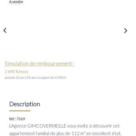
A vendre
Transaction
Location
LE GROUPE
Nos Agences
Nous Rejoindre
Simulation de remboursement :
Nos Actualités
2 690 €/mois
pendant 20 ans à 3% avec un apport de 53 900 €
Intranet
ACCÈS CLIENTS
Description
Réf : 7369
PARRAINAGE
L'Agence GIMCOVERMEILLE vous invite à découvrir cet
appartement familial de plus de 112 m² en excellent état,