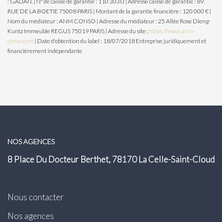
: GALIAN. | N° de caisse de garantie : 110 303U | Adresse caisse de garantie : 89
RUE DE LA BOETIE 75008 PARIS | Montant de la garantie financière : 120 000 € |
Nom du médiateur : ANM CONSO | Adresse du médiateur : 25 Allée Rose Dieng-
Kuntz Immeuble REGUS 75019 PARIS | Adresse du site :
https://www.anm-
conso.com
| Date d'obtention du label : 18/07/2018
Entreprise juridiquement et
financièrement indépendante
NOS AGENCES
8 Place Du Docteur Berthet, 78170 La Celle-Saint-Cloud
Nous contacter
Nos agences