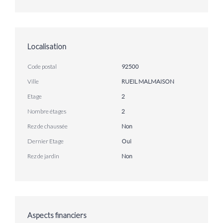
Localisation
Code postal
92500
Ville
RUEIL MALMAISON
Etage
2
Nombre étages
2
Rez de chaussée
Non
Dernier Etage
Oui
Rez de jardin
Non
Aspects financiers