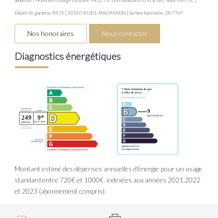
annuelle)
Honoraires charge locataire: €432 TTC
dont honoraires d'état des lieux: €86 TTC
|
|
Dépôt de garantie: €815
92500 RUEIL MALMAISON
Surface habitable: 28.77m²
Nos honoraires
Nous contacter
Diagnostics énergétiques
Montant estimé des dépenses annuelles d'énergie pour un usage
standard entre 720€ et 1000€. indexées aux années 2021,2022
et 2023 (abonnement compris).