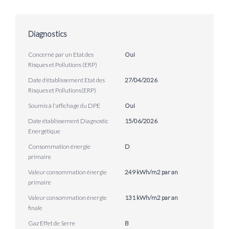
Diagnostics
Concerné par un Etat des
Oui
Risques et Pollutions (ERP)
Date d'établissement Etat des
27/04/2026
Risques et Pollutions(ERP)
Soumis à l'affichage du DPE
Oui
Date établissement Diagnostic
15/06/2026
Energétique
Consommation énergie
D
primaire
Valeur consommation énergie
249 kWh/m2 par an
primaire
Valeur consommation énergie
131 kWh/m2 par an
finale
Gaz Effet de Serre
B