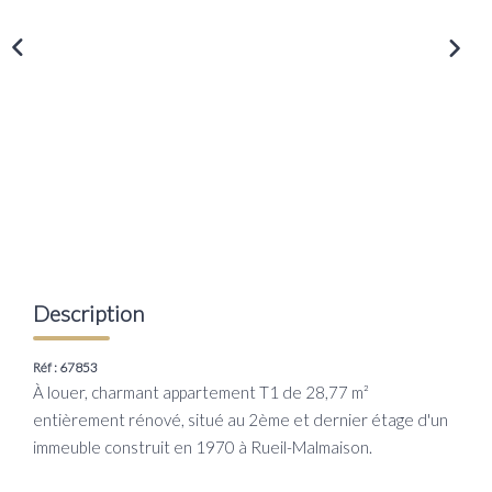
Transaction
Location
LE GROUPE
Nos Agences
Nous Rejoindre
Nos Actualités
Intranet
Description
Réf : 67853
ACCÈS CLIENTS
À louer, charmant appartement T1 de 28,77 m²
entièrement rénové, situé au 2ème et dernier étage d'un
PARRAINAGE
immeuble construit en 1970 à Rueil-Malmaison.