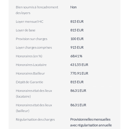
Bien soumis à l'encadrement
Non
des loyers
Loyer mensuel HC
815 EUR
Loyer de base
815 EUR
Provision sur charges
100 EUR
Loyer charges comprises
915 EUR
Honoraires (en %)
68.41 %
Honoraires Locataire
431.55 EUR
Honoraires Bailleur
770.91 EUR
Dépôt de Garantie
815 EUR
Honoraires état des lieux
86.31 EUR
(locataire)
Honoraires état des lieux
86.31 EUR
(bailleur)
Régularisation des charges
Provisionnelles mensuelles
avec régularisation annuelle