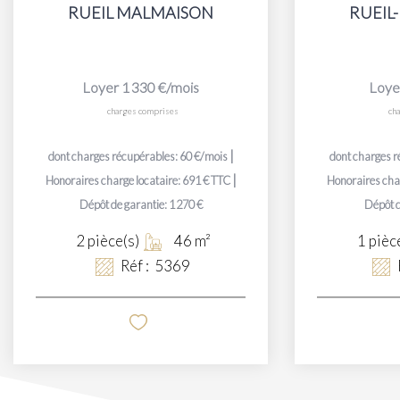
RUEIL MALMAISON
RUEIL
Loyer 1 330 €/mois
Loye
charges comprises
ch
|
dont charges récupérables: 60 €/mois
dont charges r
|
Honoraires charge locataire: 691 € TTC
Honoraires char
Dépôt de garantie: 1 270 €
Dépôt d
2
pièce(s)
46
m²
1
pièc
Réf :
5369