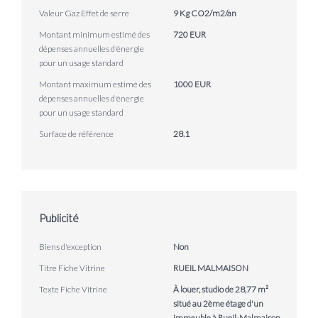
Valeur Gaz Effet de serre
9 Kg CO2/m2/an
Montant minimum estimé des
720 EUR
dépenses annuelles d'énergie
pour un usage standard
Montant maximum estimé des
1000 EUR
dépenses annuelles d'énergie
pour un usage standard
Surface de référence
28.1
Publicité
Biens d'exception
Non
Titre Fiche Vitrine
RUEIL MALMAISON
Texte Fiche Vitrine
À louer, studio de 28,77 m²
situé au 2ème étage d'un
immeuble à Rueil-Malmaison.