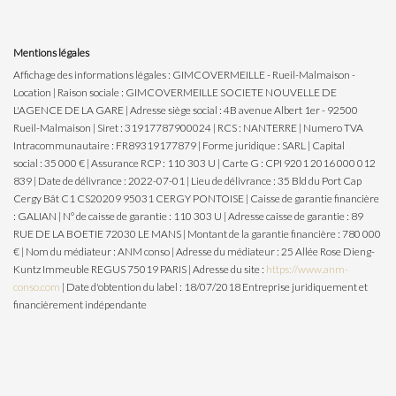
Mentions légales
Affichage des informations légales : GIMCOVERMEILLE - Rueil-Malmaison -
Location | Raison sociale : GIMCOVERMEILLE SOCIETE NOUVELLE DE
L'AGENCE DE LA GARE | Adresse siège social : 4B avenue Albert 1er - 92500
Rueil-Malmaison | Siret : 31917787900024 | RCS : NANTERRE | Numero TVA
Intracommunautaire : FR89319177879 | Forme juridique : SARL | Capital
social : 35 000 € | Assurance RCP : 110 303 U | Carte G : CPI 9201 2016 000 012
839 | Date de délivrance : 2022-07-01 | Lieu de délivrance : 35 Bld du Port Cap
Cergy Bât C1 CS20209 95031 CERGY PONTOISE | Caisse de garantie financière
: GALIAN | N° de caisse de garantie : 110 303 U | Adresse caisse de garantie : 89
RUE DE LA BOETIE 72030 LE MANS | Montant de la garantie financière : 780 000
€ | Nom du médiateur : ANM conso | Adresse du médiateur : 25 Allée Rose Dieng-
Kuntz Immeuble REGUS 75019 PARIS | Adresse du site :
https://www.anm-
conso.com
| Date d'obtention du label : 18/07/2018
Entreprise juridiquement et
financièrement indépendante