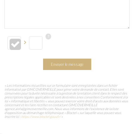
Envoyer le message
« Les informations recueillies sur ce formulaire sont enregistrées dans un fichier
informatisé par GIMCOVERMEILLE pour gérer votre demande de contact. Elles sont
conservées pour la durée nécessaire à la gestion de la relation client dans le respect des
prescriptions légales applicables et sont destinées à nos conseillers Conformément à la
loi « informatique et libertés », vous pouvez exercer votre droit d'accès aux données vous
concernant et les faire rectifier en contactant GIMCOVERMEILLE
agence.aisfa@gimcovermeille.com. Nous vous informons de l'existence de la liste
d'opposition au démarchage téléphonique « Bloctel », sur laquelle vous pouvez vous
inscrire ici :
https://www.bloctel.gouv.fr/
»