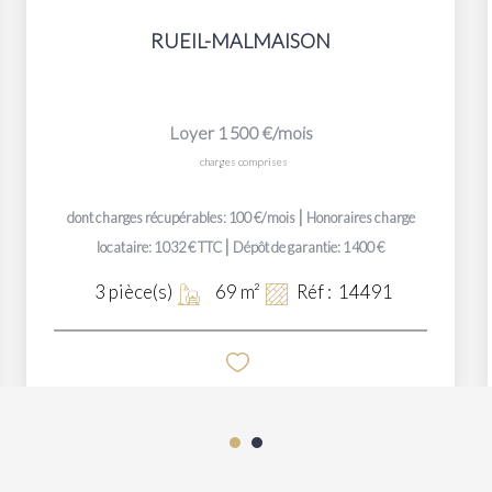
RUEIL-MALMAISON
Loyer 1 500 €/mois
charges comprises
|
dont charges récupérables: 100 €/mois
Honoraires charge
|
locataire: 1 032 € TTC
Dépôt de garantie: 1 400 €
3
pièce(s)
69
m²
Réf :
14491