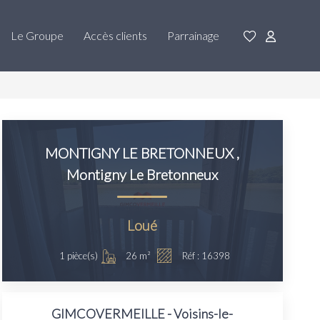
Le Groupe
Accès clients
Parrainage
MONTIGNY LE BRETONNEUX
,
Montigny Le Bretonneux
Loué
26
m²
1
pièce(s)
Réf :
16398
GIMCOVERMEILLE - Voisins-le-