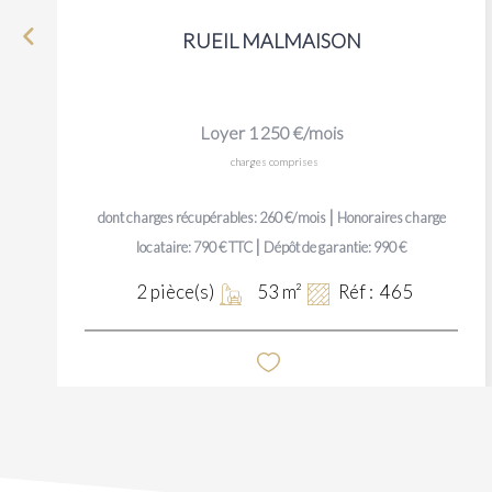
RUEIL MALMAISON
Loyer 1 250 €/mois
charges comprises
|
dont charges récupérables: 260 €/mois
Honoraires charge
|
locataire: 790 € TTC
Dépôt de garantie: 990 €
2
pièce(s)
53
m²
Réf :
465