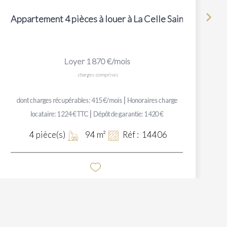
Appartement 4 pièces à louer à La Celle Saint Cloud - Réf
Loyer 1 870 €/mois
charges comprises
|
dont charges récupérables: 415 €/mois
Honoraires charge
|
locataire: 1 224 € TTC
Dépôt de garantie: 1 420 €
4
pièce(s)
94
m²
Réf :
14406