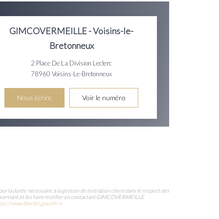
GIMCOVERMEILLE - Voisins-le-
Bretonneux
2 Place De La Division Leclerc
78960
Voisins-Le-Bretonneux
Nous écrire
Voir le numéro
la durée nécessaire à la gestion de la relation client dans le respect des
 concernant et les faire rectifier en contactant GIMCOVERMEILLE
tps://www.bloctel.gouv.fr/
»