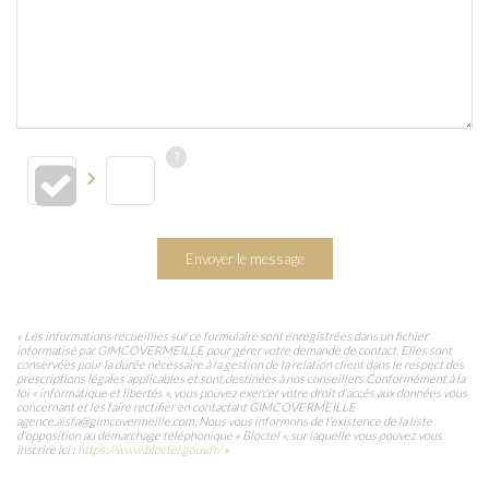
Envoyer le message
« Les informations recueillies sur ce formulaire sont enregistrées dans un fichier
informatisé par GIMCOVERMEILLE pour gérer votre demande de contact. Elles sont
conservées pour la durée nécessaire à la gestion de la relation client dans le respect des
prescriptions légales applicables et sont destinées à nos conseillers Conformément à la
loi « informatique et libertés », vous pouvez exercer votre droit d'accès aux données vous
concernant et les faire rectifier en contactant GIMCOVERMEILLE
agence.aisfa@gimcovermeille.com. Nous vous informons de l'existence de la liste
d'opposition au démarchage téléphonique « Bloctel », sur laquelle vous pouvez vous
inscrire ici :
https://www.bloctel.gouv.fr/
»