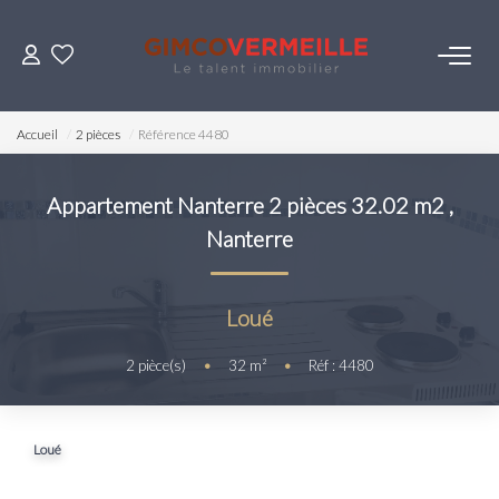
ACHETER
Accueil
2 pièces
Référence 4480
VENDRE
Appartement Nanterre 2 pièces 32.02 m2
,
Nanterre
LOUER
ESTIMER
Loué
2
pièce(s)
•
32
m²
•
Réf : 4480
NOS SERVICES
Gestion
Loué
Syndic