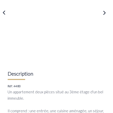
Transaction
Location
LE GROUPE
Nos Agences
Nous Rejoindre
Nos Actualités
Intranet
Description
ACCÈS CLIENTS
Réf : 4480
Un appartement deux pièces situé au 3ème étage d'un bel
immeuble.
PARRAINAGE
Il comprend : une entrée, une cuisine aménagée, un séjour,