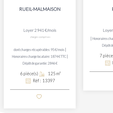
RUEIL-MALMAISON
Loyer 2 941 €/mois
Loyer
charges comprises
|
Honoraires char
Dépôt de
|
dont charges récupérables: 95 €/mois
7
pièce
|
Honoraires charge locataire: 1 874 € TTC
Dépôt de garantie: 2 846 €
6
pièce(s)
125
m²
Réf :
13397