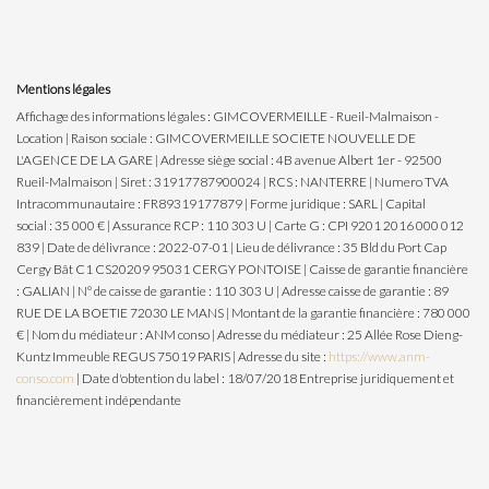
Mentions légales
Affichage des informations légales : GIMCOVERMEILLE - Rueil-Malmaison -
Location | Raison sociale : GIMCOVERMEILLE SOCIETE NOUVELLE DE
L'AGENCE DE LA GARE | Adresse siège social : 4B avenue Albert 1er - 92500
Rueil-Malmaison | Siret : 31917787900024 | RCS : NANTERRE | Numero TVA
Intracommunautaire : FR89319177879 | Forme juridique : SARL | Capital
social : 35 000 € | Assurance RCP : 110 303 U | Carte G : CPI 9201 2016 000 012
839 | Date de délivrance : 2022-07-01 | Lieu de délivrance : 35 Bld du Port Cap
Cergy Bât C1 CS20209 95031 CERGY PONTOISE | Caisse de garantie financière
: GALIAN | N° de caisse de garantie : 110 303 U | Adresse caisse de garantie : 89
RUE DE LA BOETIE 72030 LE MANS | Montant de la garantie financière : 780 000
€ | Nom du médiateur : ANM conso | Adresse du médiateur : 25 Allée Rose Dieng-
Kuntz Immeuble REGUS 75019 PARIS | Adresse du site :
https://www.anm-
conso.com
| Date d'obtention du label : 18/07/2018
Entreprise juridiquement et
financièrement indépendante