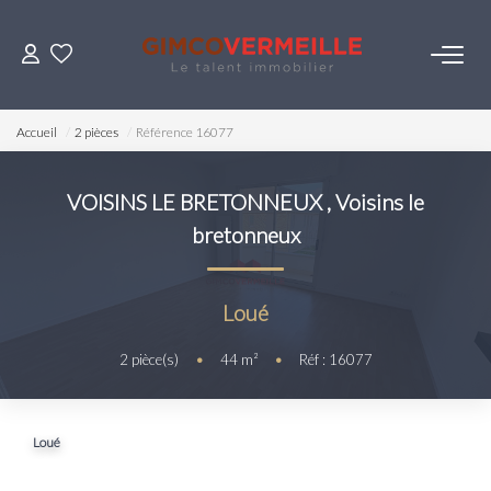
ACHETER
Accueil
2 pièces
Référence 16077
VENDRE
VOISINS LE BRETONNEUX
,
Voisins le
bretonneux
LOUER
ESTIMER
Loué
2
pièce(s)
•
44
m²
•
Réf : 16077
NOS SERVICES
Gestion
Loué
Syndic