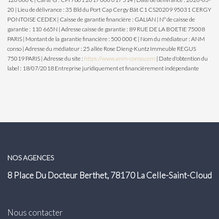
20 | Lieu de délivrance : 35 Bld du Port Cap Cergy Bât C1 CS20209 95031 CERGY
PONTOISE CEDEX | Caisse de garantie financière : GALIAN | N° de caisse de
garantie : 110 665N | Adresse caisse de garantie : 89 RUE DE LA BOETIE 75008
PARIS | Montant de la garantie financière : 500 000 € | Nom du médiateur : ANM
conso | Adresse du médiateur : 25 allée Rose Dieng-Kuntz Immeuble REGUS
75019 PARIS | Adresse du site :
https://www.anm-conso.com
| Date d'obtention du
label : 18/07/2018
Entreprise juridiquement et financièrement indépendante
NOS AGENCES
8 Place Du Docteur Berthet, 78170 La Celle-Saint-Cloud
Nous contacter