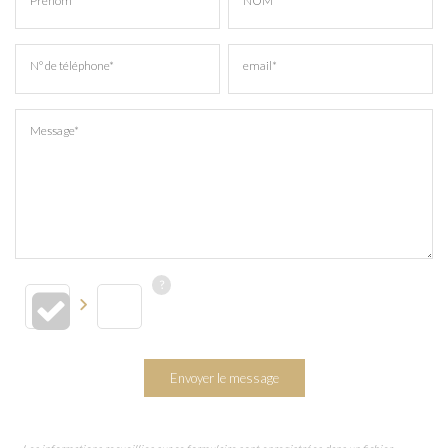
Prénom*
NOM*
N° de téléphone*
email*
Message*
Envoyer le message