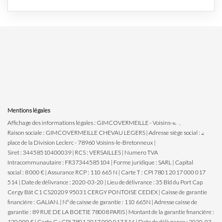
Mentions légales
Affichage des informations légales : GIMCOVERMEILLE - Voisins-le-Bretonneux |
Raison sociale : GIMCOVERMEILLE CHEVAU LEGERS | Adresse siège social : 2
place de la Division Leclerc - 78960 Voisins-le-Bretonneux |
Siret : 34458510400039 | RCS : VERSAILLES | Numero TVA
Intracommunautaire : FR37344585104 | Forme juridique : SARL | Capital
social : 8 000 € | Assurance RCP : 110 665 N |
Carte T : CPI 7801 2017 000 017
514 | Date de délivrance : 2020-03-20 | Lieu de délivrance : 35 Bld du Port Cap
Cergy Bât C1 CS20209 95031 CERGY PONTOISE CEDEX | Caisse de garantie
financière : GALIAN. | N° de caisse de garantie : 110 665N | Adresse caisse de
garantie : 89 RUE DE LA BOETIE 78008 PARIS | Montant de la garantie financière :
120 000 € | Carte G : CPI 7801 2017 000 017 514 | Date de délivrance : 2020-03-