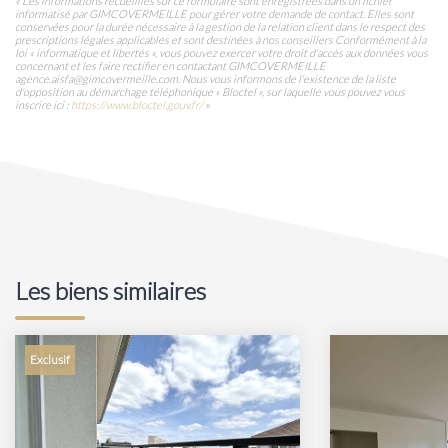
« Les informations recueillies sur ce formulaire sont enregistrées dans un fichier
informatisé par GIMCOVERMEILLE pour gérer votre demande de contact. Elles sont
conservées pour la durée nécessaire à la gestion de la relation client dans le respect des
prescriptions légales applicables et sont destinées à nos conseillers Conformément à la
loi « informatique et libertés », vous pouvez exercer votre droit d'accès aux données vous
concernant et les faire rectifier en contactant GIMCOVERMEILLE
agence.aisfa@gimcovermeille.com. Nous vous informons de l'existence de la liste
d'opposition au démarchage téléphonique « Bloctel », sur laquelle vous pouvez vous
inscrire ici :
https://www.bloctel.gouv.fr/
»
Les biens similaires
Exclusif