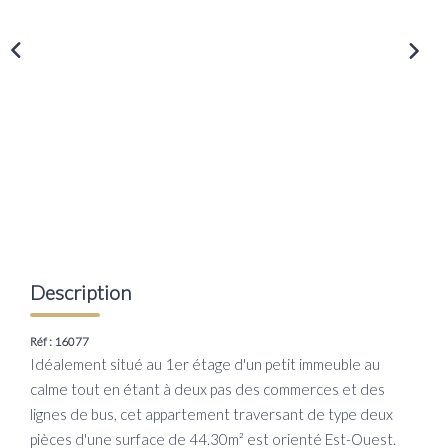
Transaction
Location
LE GROUPE
Nos Agences
Nous Rejoindre
Nos Actualités
Intranet
Description
ACCÈS CLIENTS
Réf : 16077
Idéalement situé au 1er étage d'un petit immeuble au
calme tout en étant à deux pas des commerces et des
PARRAINAGE
lignes de bus, cet appartement traversant de type deux
pièces d'une surface de 44.30m² est orienté Est-Ouest.