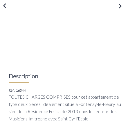
Transaction
Location
LE GROUPE
Nos Agences
Nous Rejoindre
Nos Actualités
Description
Intranet
Réf : 16344
TOUTES CHARGES COMPRISES pour cet appartement de
ACCÈS CLIENTS
type deux pièces, idéalement situé à Fontenay-le-Fleury, au
sien de la Résidence Felicia de 2013 dans le secteur des
PARRAINAGE
Musiciens limitrophe avec Saint Cyr l'Ecole !