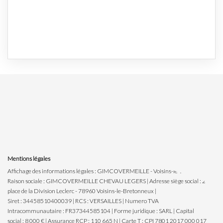
Mentions légales
Affichage des informations légales : GIMCOVERMEILLE - Voisins-le-Bretonneux |
Raison sociale : GIMCOVERMEILLE CHEVAU LEGERS | Adresse siège social : 2
place de la Division Leclerc - 78960 Voisins-le-Bretonneux |
Siret : 34458510400039 | RCS : VERSAILLES | Numero TVA
Intracommunautaire : FR37344585104 | Forme juridique : SARL | Capital
social : 8 000 € | Assurance RCP : 110 665 N |
Carte T : CPI 7801 2017 000 017