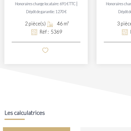
|
Honoraires charge locataire: 691 € TTC
Honoraires char
Dépôt de garantie: 1 270 €
Dépôt de
2
pièce(s)
46
m²
3
pièc
Réf :
5369
Les calculatrices