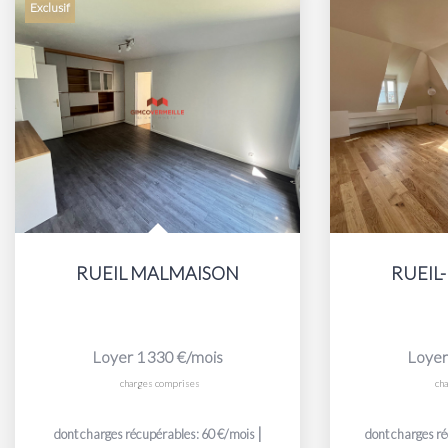
Exclusif
RUEIL MALMAISON
RUEIL
Loyer 1 330 €/mois
Loyer
charges comprises
ch
|
dont charges récupérables: 60 €/mois
dont charges r