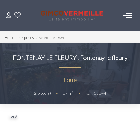
ACHETER
Accueil
2 pièces
Référence 16344
VENDRE
FONTENAY LE FLEURY
,
Fontenay le fleury
LOUER
Loué
ESTIMER
2
pièce(s)
•
37
m²
•
Réf : 16344
NOS SERVICES
Loué
Gestion
Syndic