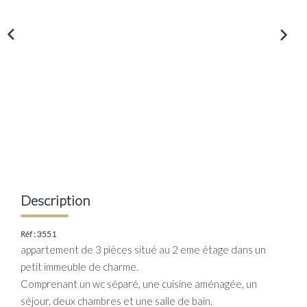
Transaction
Location
LE GROUPE
Nos Agences
Nous Rejoindre
Nos Actualités
Intranet
Description
ACCÈS CLIENTS
Réf : 3551
appartement de 3 pièces situé au 2 eme étage dans un
petit immeuble de charme.
PARRAINAGE
Comprenant un wc séparé, une cuisine aménagée, un
séjour, deux chambres et une salle de bain.