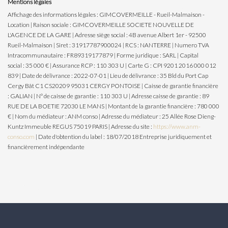
Mentions légales
Affichage des informations légales : GIMCOVERMEILLE - Rueil-Malmaison -
Location | Raison sociale : GIMCOVERMEILLE SOCIETE NOUVELLE DE
L'AGENCE DE LA GARE | Adresse siège social : 4B avenue Albert 1er - 92500
Rueil-Malmaison | Siret : 31917787900024 | RCS : NANTERRE | Numero TVA
Intracommunautaire : FR89319177879 | Forme juridique : SARL | Capital
social : 35 000 € | Assurance RCP : 110 303 U | Carte G : CPI 9201 2016 000 012
839 | Date de délivrance : 2022-07-01 | Lieu de délivrance : 35 Bld du Port Cap
Cergy Bât C1 CS20209 95031 CERGY PONTOISE | Caisse de garantie financière
: GALIAN | N° de caisse de garantie : 110 303 U | Adresse caisse de garantie : 89
RUE DE LA BOETIE 72030 LE MANS | Montant de la garantie financière : 780 000
€ | Nom du médiateur : ANM conso | Adresse du médiateur : 25 Allée Rose Dieng-
Kuntz Immeuble REGUS 75019 PARIS | Adresse du site :
https://www.anm-
conso.com
| Date d'obtention du label : 18/07/2018
Entreprise juridiquement et
financièrement indépendante