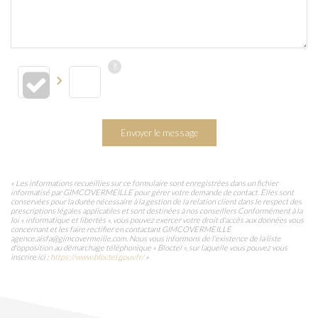
Envoyer le message
« Les informations recueillies sur ce formulaire sont enregistrées dans un fichier
informatisé par GIMCOVERMEILLE pour gérer votre demande de contact. Elles sont
conservées pour la durée nécessaire à la gestion de la relation client dans le respect des
prescriptions légales applicables et sont destinées à nos conseillers Conformément à la
loi « informatique et libertés », vous pouvez exercer votre droit d'accès aux données vous
concernant et les faire rectifier en contactant GIMCOVERMEILLE
agence.aisfa@gimcovermeille.com. Nous vous informons de l'existence de la liste
d'opposition au démarchage téléphonique « Bloctel », sur laquelle vous pouvez vous
inscrire ici :
https://www.bloctel.gouv.fr/
»