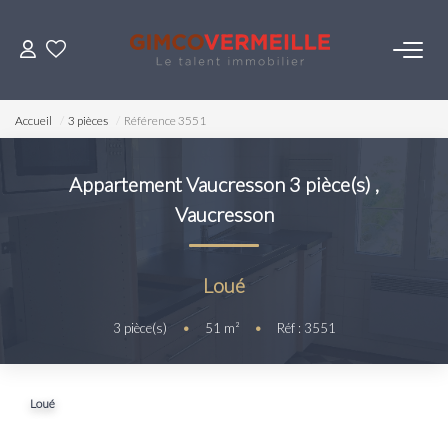
ACHETER
Accueil
3 pièces
Référence 3551
VENDRE
Appartement Vaucresson 3 pièce(s)
,
Vaucresson
LOUER
ESTIMER
Loué
3
pièce(s)
•
51
m²
•
Réf : 3551
NOS SERVICES
Gestion
Loué
Syndic