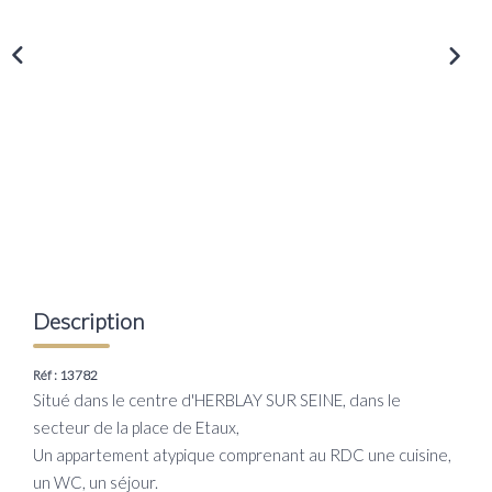
Transaction
Location
LE GROUPE
Nos Agences
Nous Rejoindre
Nos Actualités
Intranet
Description
ACCÈS CLIENTS
Réf : 13782
Situé dans le centre d'HERBLAY SUR SEINE, dans le
secteur de la place de Etaux,
PARRAINAGE
Un appartement atypique comprenant au RDC une cuisine,
un WC, un séjour.