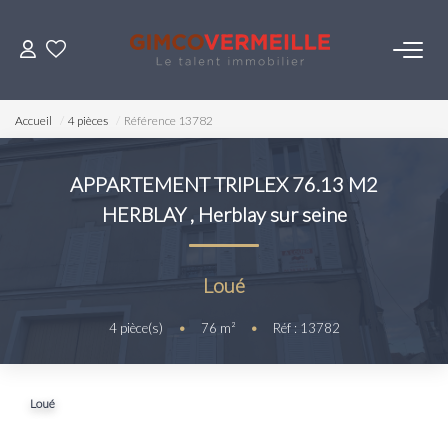
ACHETER
Accueil
4 pièces
Référence 13782
VENDRE
APPARTEMENT TRIPLEX 76.13 M2
HERBLAY
,
Herblay sur seine
LOUER
ESTIMER
Loué
4
pièce(s)
•
76
m²
•
Réf : 13782
NOS SERVICES
Gestion
Loué
Syndic