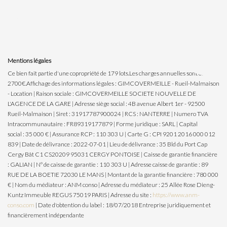
Mentions légales
Ce bien fait partie d'une copropriété de 179 lots.Les charges annuelles sont de
2700€.
Affichage des informations légales : GIMCOVERMEILLE - Rueil-Malmaison
- Location | Raison sociale : GIMCOVERMEILLE SOCIETE NOUVELLE DE
L'AGENCE DE LA GARE | Adresse siège social : 4B avenue Albert 1er - 92500
Rueil-Malmaison | Siret : 31917787900024 | RCS : NANTERRE | Numero TVA
Intracommunautaire : FR89319177879 | Forme juridique : SARL | Capital
social : 35 000 € | Assurance RCP : 110 303 U | Carte G : CPI 9201 2016 000 012
839 | Date de délivrance : 2022-07-01 | Lieu de délivrance : 35 Bld du Port Cap
Cergy Bât C1 CS20209 95031 CERGY PONTOISE | Caisse de garantie financière
: GALIAN | N° de caisse de garantie : 110 303 U | Adresse caisse de garantie : 89
RUE DE LA BOETIE 72030 LE MANS | Montant de la garantie financière : 780 000
€ | Nom du médiateur : ANM conso | Adresse du médiateur : 25 Allée Rose Dieng-
Kuntz Immeuble REGUS 75019 PARIS | Adresse du site :
https://www.anm-
conso.com
| Date d'obtention du label : 18/07/2018
Entreprise juridiquement et
financièrement indépendante