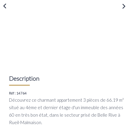
Transaction
Location
LE GROUPE
Nos Agences
Nous Rejoindre
Nos Actualités
Description
Intranet
Réf : 14764
Découvrez ce charmant appartement 3 pièces de 66.19 m²
ACCÈS CLIENTS
situé au 4ème et dernier étage d'un immeuble des années
60 en très bon état, dans le secteur prisé de Belle Rive à
PARRAINAGE
Rueil-Malmaison.