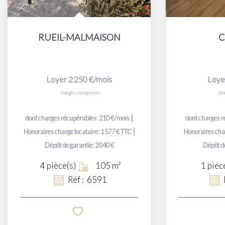
RUEIL-MALMAISON
C
Loyer 2 250 €/mois
Loye
charges comprises
ch
|
dont charges récupérables: 210 €/mois
dont charges r
|
Honoraires charge locataire: 1 577 € TTC
Honoraires char
Dépôt de garantie: 2 040 €
Dépôt de
4
pièce(s)
105
m²
1
pièc
Réf :
6591