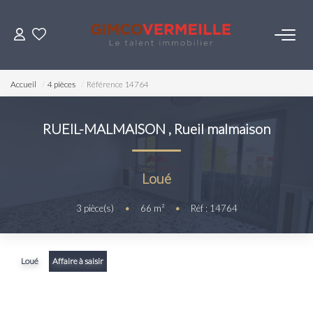
ACHETER
Accueil
4 pièces
Référence 14764
VENDRE
RUEIL-MALMAISON
,
Rueil malmaison
LOUER
Loué
ESTIMER
3
pièce(s)
•
66
m²
•
Réf : 14764
NOS SERVICES
Loué
Affaire à saisir
Gestion
Syndic