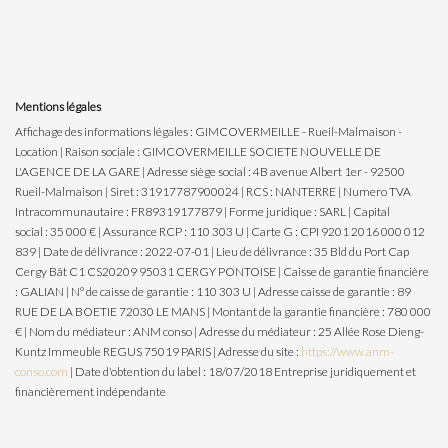
Mentions légales
Affichage des informations légales : GIMCOVERMEILLE - Rueil-Malmaison -
Location | Raison sociale : GIMCOVERMEILLE SOCIETE NOUVELLE DE
L'AGENCE DE LA GARE | Adresse siège social : 4B avenue Albert 1er - 92500
Rueil-Malmaison | Siret : 31917787900024 | RCS : NANTERRE | Numero TVA
Intracommunautaire : FR89319177879 | Forme juridique : SARL | Capital
social : 35 000 € | Assurance RCP : 110 303 U | Carte G : CPI 9201 2016 000 012
839 | Date de délivrance : 2022-07-01 | Lieu de délivrance : 35 Bld du Port Cap
Cergy Bât C1 CS20209 95031 CERGY PONTOISE | Caisse de garantie financière
: GALIAN | N° de caisse de garantie : 110 303 U | Adresse caisse de garantie : 89
RUE DE LA BOETIE 72030 LE MANS | Montant de la garantie financière : 780 000
€ | Nom du médiateur : ANM conso | Adresse du médiateur : 25 Allée Rose Dieng-
Kuntz Immeuble REGUS 75019 PARIS | Adresse du site :
https://www.anm-
conso.com
| Date d'obtention du label : 18/07/2018
Entreprise juridiquement et
financièrement indépendante