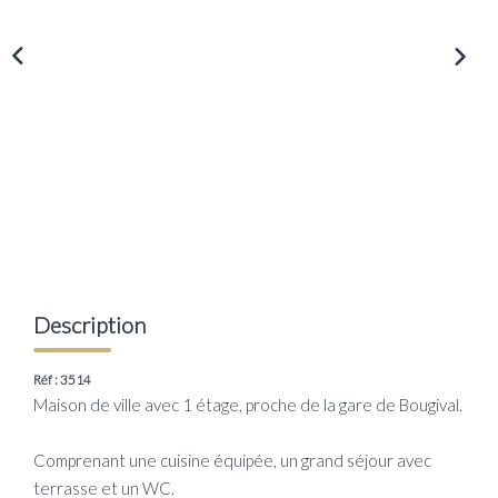
Transaction
Location
LE GROUPE
Nos Agences
Nous Rejoindre
Nos Actualités
Intranet
Description
ACCÈS CLIENTS
Réf : 3514
Maison de ville avec 1 étage, proche de la gare de Bougival.
PARRAINAGE
Comprenant une cuisine équipée, un grand séjour avec
terrasse et un WC.