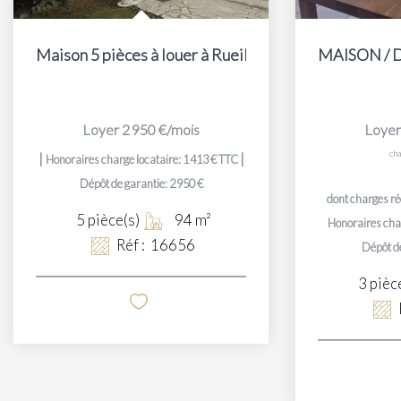
Maison 5 pièces à louer à Rueil-Malmaison, secteur B
MAISON / 
Loyer 2 950 €/mois
Loyer
ch
|
|
Honoraires charge locataire: 1 413 € TTC
Dépôt de garantie: 2 950 €
dont charges r
5
pièce(s)
94
m²
Honoraires char
Réf :
16656
Dépôt de
3
pièc