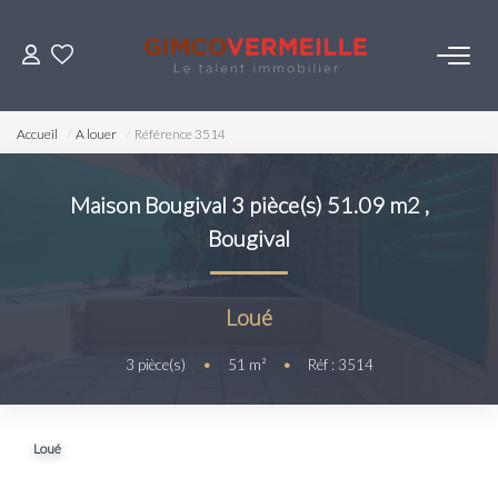
ACHETER
Accueil
A louer
Référence 3514
VENDRE
Maison Bougival 3 pièce(s) 51.09 m2
,
Bougival
LOUER
ESTIMER
Loué
3
pièce(s)
•
51
m²
•
Réf : 3514
NOS SERVICES
Gestion
Loué
Syndic