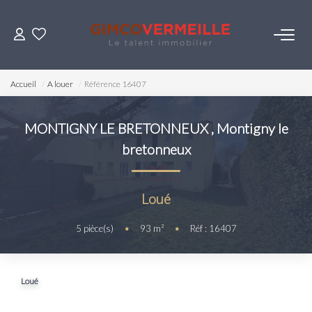
ACHETER
Accueil
A louer
Référence 16407
VENDRE
MONTIGNY LE BRETONNEUX
,
Montigny le
bretonneux
LOUER
ESTIMER
Loué
5
pièce(s)
•
93
m²
•
Réf : 16407
NOS SERVICES
Gestion
Loué
Syndic