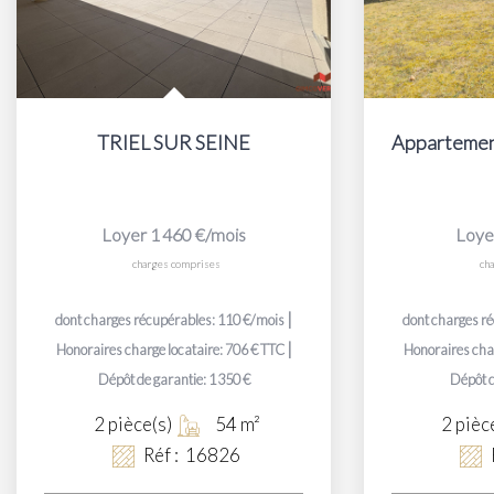
TRIEL SUR SEINE
Appartement
Loyer 1 460 €/mois
Loye
charges comprises
ch
|
dont charges récupérables: 110 €/mois
dont charges r
|
Honoraires charge locataire: 706 € TTC
Honoraires char
Dépôt de garantie: 1 350 €
Dépôt d
2
pièce(s)
54
m²
2
pièc
Réf :
16826