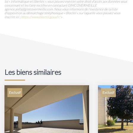
loi « informatique et libertés », vous pouvez exercer votre droit d'accès aux données vous
concernant et les faire rectifier en contactant GIMCOVERMEILLE
agence.aisfa@gimcovermeille.com. Nous vous informons de l'existence de la liste
d'opposition au démarchage téléphonique « Bloctel », sur laquelle vous pouvez vous
inscrire ici :
https://www.bloctel.gouv.fr/
»
Les biens similaires
Exclusif
Exclusif