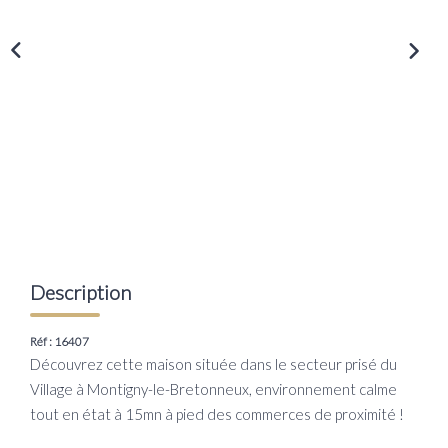
Transaction
Location
LE GROUPE
Nos Agences
Nous Rejoindre
Nos Actualités
Intranet
Description
ACCÈS CLIENTS
Réf : 16407
Découvrez cette maison située dans le secteur prisé du
Village à Montigny-le-Bretonneux, environnement calme
PARRAINAGE
tout en état à 15mn à pied des commerces de proximité !