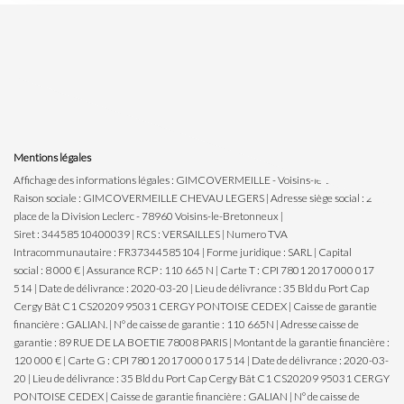
Mentions légales
Affichage des informations légales : GIMCOVERMEILLE - Voisins-le-Bretonneux |
Raison sociale : GIMCOVERMEILLE CHEVAU LEGERS | Adresse siège social : 2
place de la Division Leclerc - 78960 Voisins-le-Bretonneux |
Siret : 34458510400039 | RCS : VERSAILLES | Numero TVA
Intracommunautaire : FR37344585104 | Forme juridique : SARL | Capital
social : 8 000 € | Assurance RCP : 110 665 N |
Carte T : CPI 7801 2017 000 017
514 | Date de délivrance : 2020-03-20 | Lieu de délivrance : 35 Bld du Port Cap
Cergy Bât C1 CS20209 95031 CERGY PONTOISE CEDEX | Caisse de garantie
financière : GALIAN. | N° de caisse de garantie : 110 665N | Adresse caisse de
garantie : 89 RUE DE LA BOETIE 78008 PARIS | Montant de la garantie financière :
120 000 € | Carte G : CPI 7801 2017 000 017 514 | Date de délivrance : 2020-03-
20 | Lieu de délivrance : 35 Bld du Port Cap Cergy Bât C1 CS20209 95031 CERGY
PONTOISE CEDEX | Caisse de garantie financière : GALIAN | N° de caisse de