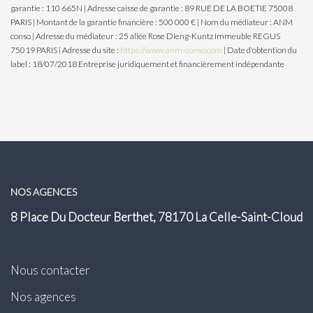
garantie : 110 665N | Adresse caisse de garantie : 89 RUE DE LA BOETIE 75008
PARIS | Montant de la garantie financière : 500 000 € | Nom du médiateur : ANM
conso | Adresse du médiateur : 25 allée Rose Dieng-Kuntz Immeuble REGUS
75019 PARIS | Adresse du site :
https://www.anm-conso.com
| Date d'obtention du
label : 18/07/2018
Entreprise juridiquement et financièrement indépendante
NOS AGENCES
8 Place Du Docteur Berthet, 78170 La Celle-Saint-Cloud
Nous contacter
Nos agences