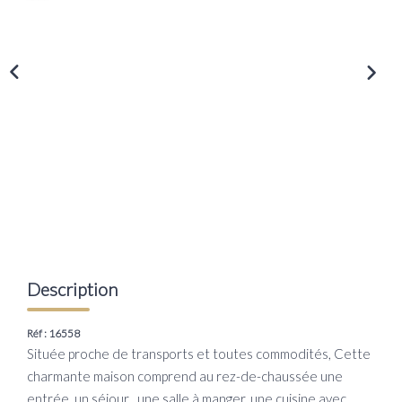
Transaction
Location
LE GROUPE
Nos Agences
Nous Rejoindre
Nos Actualités
Intranet
Description
ACCÈS CLIENTS
Réf : 16558
Située proche de transports et toutes commodités, Cette
PARRAINAGE
charmante maison comprend au rez-de-chaussée une
entrée, un séjour , une salle à manger, une cuisine avec