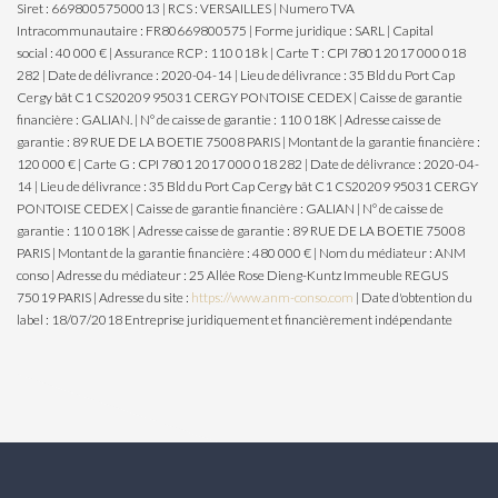
Siret : 66980057500013 | RCS : VERSAILLES | Numero TVA
Intracommunautaire : FR80669800575 | Forme juridique : SARL | Capital
social : 40 000 € | Assurance RCP : 110 018 k |
Carte T : CPI 7801 2017 000 018
282 | Date de délivrance : 2020-04-14 | Lieu de délivrance : 35 Bld du Port Cap
Cergy bât C1 CS20209 95031 CERGY PONTOISE CEDEX | Caisse de garantie
financière : GALIAN. | N° de caisse de garantie : 110 018K | Adresse caisse de
garantie : 89 RUE DE LA BOETIE 75008 PARIS | Montant de la garantie financière :
120 000 € | Carte G : CPI 7801 2017 000 018 282 | Date de délivrance : 2020-04-
14 | Lieu de délivrance : 35 Bld du Port Cap Cergy bât C1 CS20209 95031 CERGY
PONTOISE CEDEX | Caisse de garantie financière : GALIAN | N° de caisse de
garantie : 110 018K | Adresse caisse de garantie : 89 RUE DE LA BOETIE 75008
PARIS | Montant de la garantie financière : 480 000 € | Nom du médiateur : ANM
conso | Adresse du médiateur : 25 Allée Rose Dieng-Kuntz Immeuble REGUS
75019 PARIS | Adresse du site :
https://www.anm-conso.com
| Date d'obtention du
label : 18/07/2018
Entreprise juridiquement et financièrement indépendante