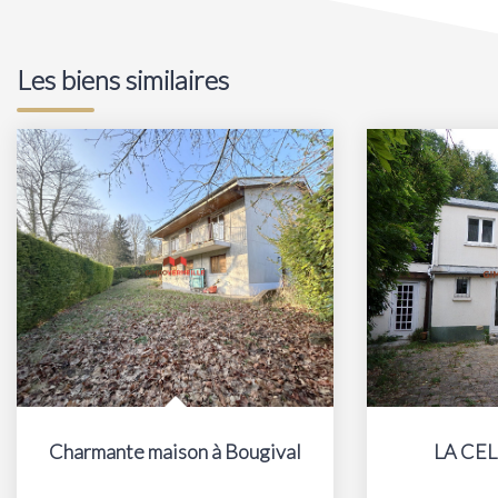
Les biens similaires
avillons
Charmante maison à Bougival
LA CE