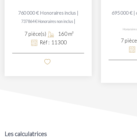
760 000 €
Honoraires inclus
|
695 000 €
|
|
737 864 €
Honoraires non inclus
Honoraires
7
pièce(s)
160
m²
7
pièce
Réf :
11300
Les calculatrices