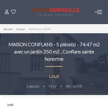
ACHETER
Accueil
A louer
Référence 16558
VENDRE
MAISON CONFLANS - 5 pièce(s) - 74.47 m2
avec un jardin 350 m2
,
Conflans sainte
LOUER
honorine
ESTIMER
Loué
NOS SERVICES
5
pièce(s)
•
74
m²
•
Réf : 16558
Gestion
Syndic
Loué