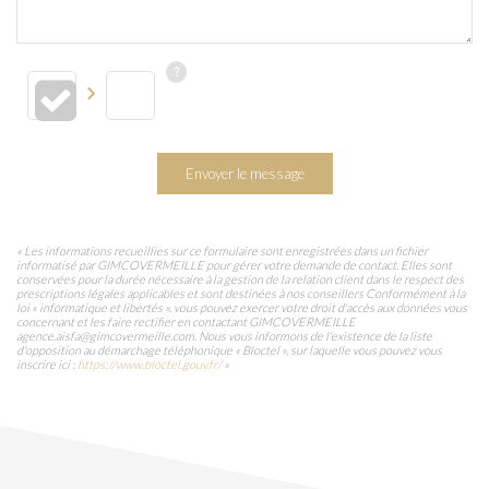
Envoyer le message
« Les informations recueillies sur ce formulaire sont enregistrées dans un fichier
informatisé par GIMCOVERMEILLE pour gérer votre demande de contact. Elles sont
conservées pour la durée nécessaire à la gestion de la relation client dans le respect des
prescriptions légales applicables et sont destinées à nos conseillers Conformément à la
loi « informatique et libertés », vous pouvez exercer votre droit d'accès aux données vous
concernant et les faire rectifier en contactant GIMCOVERMEILLE
agence.aisfa@gimcovermeille.com. Nous vous informons de l'existence de la liste
d'opposition au démarchage téléphonique « Bloctel », sur laquelle vous pouvez vous
inscrire ici :
https://www.bloctel.gouv.fr/
»