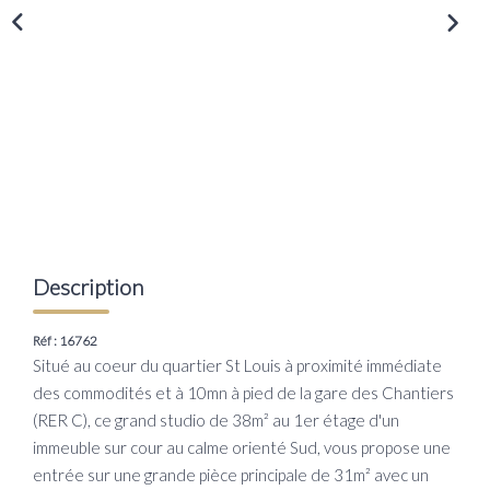
Transaction
Location
LE GROUPE
Nos Agences
Nous Rejoindre
Nos Actualités
Description
Intranet
Réf : 16762
Situé au coeur du quartier St Louis à proximité immédiate
ACCÈS CLIENTS
des commodités et à 10mn à pied de la gare des Chantiers
(RER C), ce grand studio de 38m² au 1er étage d'un
PARRAINAGE
immeuble sur cour au calme orienté Sud, vous propose une
entrée sur une grande pièce principale de 31m² avec un