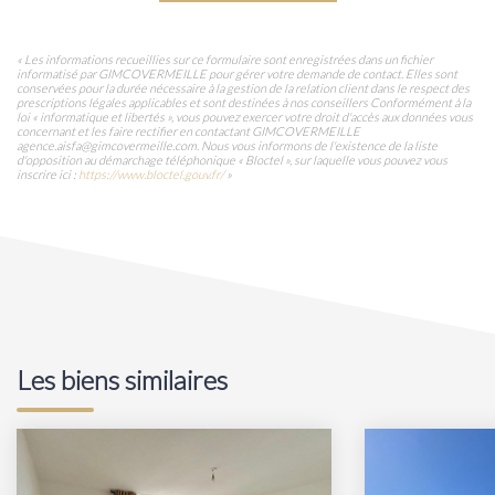
« Les informations recueillies sur ce formulaire sont enregistrées dans un fichier
informatisé par GIMCOVERMEILLE pour gérer votre demande de contact. Elles sont
conservées pour la durée nécessaire à la gestion de la relation client dans le respect des
prescriptions légales applicables et sont destinées à nos conseillers Conformément à la
loi « informatique et libertés », vous pouvez exercer votre droit d'accès aux données vous
concernant et les faire rectifier en contactant GIMCOVERMEILLE
agence.aisfa@gimcovermeille.com. Nous vous informons de l'existence de la liste
d'opposition au démarchage téléphonique « Bloctel », sur laquelle vous pouvez vous
inscrire ici :
https://www.bloctel.gouv.fr/
»
Les biens similaires