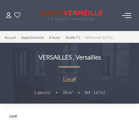
ACHETER
Accueil
Appartements
A louer
Studio T1
Référence 16762
VENDRE
VERSAILLES
,
Versailles
LOUER
Loué
ESTIMER
1
pièce(s)
•
38
m²
•
Réf : 16762
NOS SERVICES
Loué
Gestion
Syndic