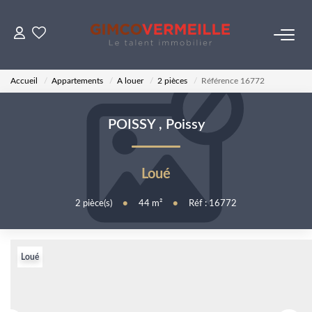
ACHETER
Accueil
Appartements
A louer
2 pièces
Référence 16772
VENDRE
POISSY
,
Poissy
LOUER
Loué
ESTIMER
2
pièce(s)
•
44
m²
•
Réf : 16772
NOS SERVICES
Loué
Gestion
Syndic
Transaction