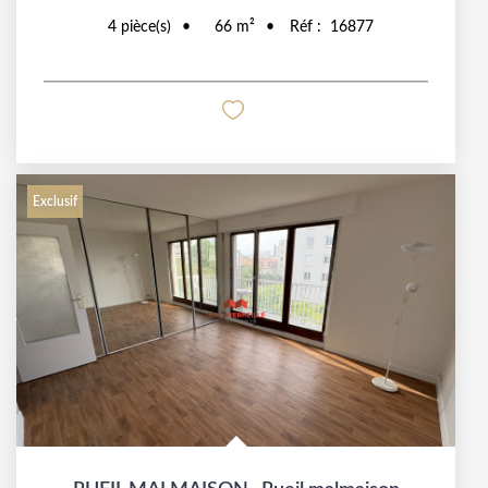
4
pièce(s)
66
m²
Réf :
16877
Exclusif