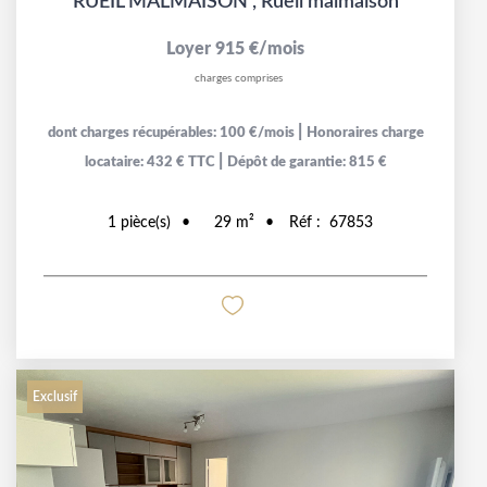
RUEIL MALMAISON
,
Rueil malmaison
Loyer 915 €/mois
charges comprises
|
dont charges récupérables: 100 €/mois
Honoraires charge
|
locataire: 432 € TTC
Dépôt de garantie: 815 €
1
pièce(s)
29
m²
Réf :
67853
Exclusif