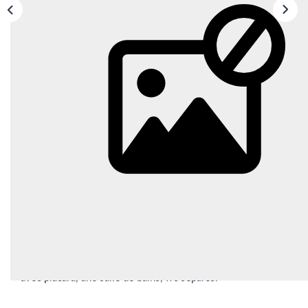
Location
LE GROUPE
Nos Agences
Nous Rejoindre
Nos Actualités
Intranet
Description
Réf : 16772
ACCÈS CLIENTS
Quartier La Bruyère, a deux minutes à pied des commerces
et du bus, découvrez ce splendide 2 pièces composé d'une
PARRAINAGE
entrée; un vaste séjour, une cuisine séparée, une chambre
avec placard, une salle de bains, wc séparés.