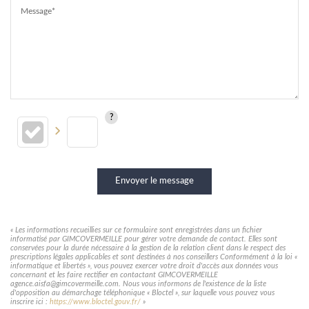
Message*
Envoyer le message
« Les informations recueillies sur ce formulaire sont enregistrées dans un fichier
informatisé par GIMCOVERMEILLE pour gérer votre demande de contact. Elles sont
conservées pour la durée nécessaire à la gestion de la relation client dans le respect des
prescriptions légales applicables et sont destinées à nos conseillers Conformément à la loi «
informatique et libertés », vous pouvez exercer votre droit d'accès aux données vous
concernant et les faire rectifier en contactant GIMCOVERMEILLE
agence.aisfa@gimcovermeille.com. Nous vous informons de l'existence de la liste
d'opposition au démarchage téléphonique « Bloctel », sur laquelle vous pouvez vous
inscrire ici :
https://www.bloctel.gouv.fr/
»