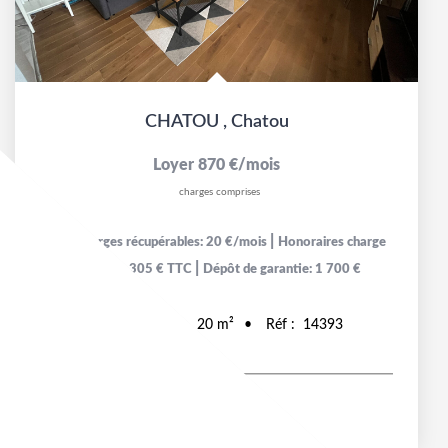
CHATOU
,
Chatou
Loyer 870 €/mois
charges comprises
|
dont charges récupérables: 20 €/mois
Honoraires charge
|
locataire: 305 € TTC
Dépôt de garantie: 1 700 €
1
pièce(s)
20
m²
Réf :
14393