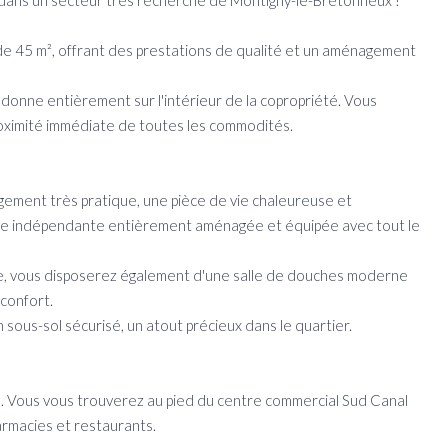
 dans un secteur très recherché de Montigny-le-Bretonneux !
e 45 m², offrant des prestations de qualité et un aménagement
 donne entièrement sur l'intérieur de la copropriété. Vous
 proximité immédiate de toutes les commodités.
ement très pratique, une pièce de vie chaleureuse et
sine indépendante entièrement aménagée et équipée avec tout le
me, vous disposerez également d'une salle de douches moderne
 confort.
 sous-sol sécurisé, un atout précieux dans le quartier.
en. Vous vous trouverez au pied du centre commercial Sud Canal
armacies et restaurants.