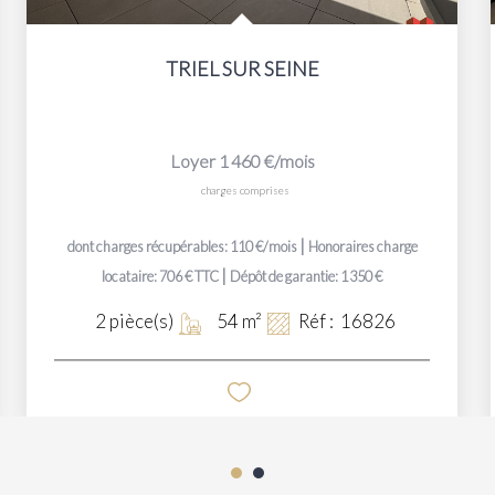
TRIEL SUR SEINE
Loyer 1 460 €/mois
charges comprises
|
dont charges récupérables: 110 €/mois
Honoraires charge
|
locataire: 706 € TTC
Dépôt de garantie: 1 350 €
2
pièce(s)
54
m²
Réf :
16826