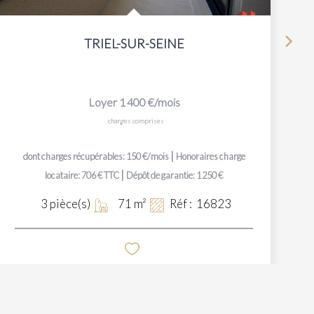
TRIEL-SUR-SEINE
Loyer 1 400 €/mois
charges comprises
|
dont charges récupérables: 150 €/mois
Honoraires charge
|
locataire: 706 € TTC
Dépôt de garantie: 1 250 €
3
pièce(s)
71
m²
Réf :
16823