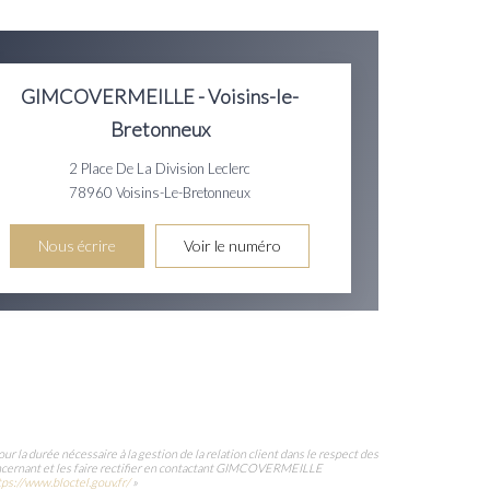
GIMCOVERMEILLE - Voisins-le-
Bretonneux
2 Place De La Division Leclerc
78960
Voisins-Le-Bretonneux
Nous écrire
Voir le numéro
la durée nécessaire à la gestion de la relation client dans le respect des
 concernant et les faire rectifier en contactant GIMCOVERMEILLE
tps://www.bloctel.gouv.fr/
»