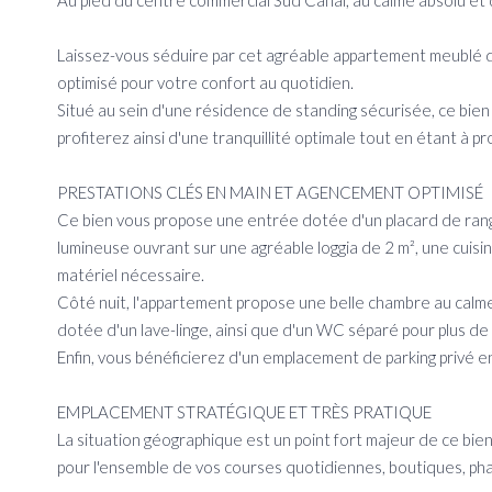
Au pied du centre commercial Sud Canal, au calme absolu et
Laissez-vous séduire par cet agréable appartement meublé d
optimisé pour votre confort au quotidien.
Situé au sein d'une résidence de standing sécurisée, ce bien
profiterez ainsi d'une tranquillité optimale tout en étant à
PRESTATIONS CLÉS EN MAIN ET AGENCEMENT OPTIMISÉ
Ce bien vous propose une entrée dotée d'un placard de rang
lumineuse ouvrant sur une agréable loggia de 2 m², une cui
matériel nécessaire.
Côté nuit, l'appartement propose une belle chambre au cal
dotée d'un lave-linge, ainsi que d'un WC séparé pour plus de
Enfin, vous bénéficierez d'un emplacement de parking privé en
EMPLACEMENT STRATÉGIQUE ET TRÈS PRATIQUE
La situation géographique est un point fort majeur de ce bi
pour l'ensemble de vos courses quotidiennes, boutiques, ph