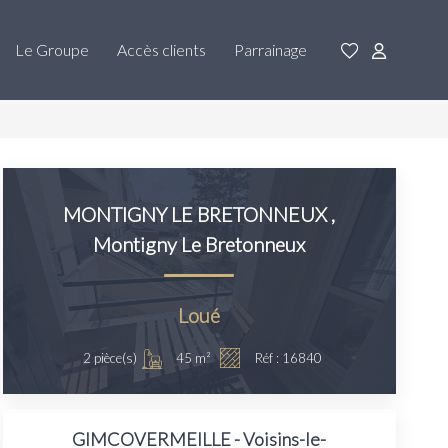
Le Groupe
Accès clients
Parrainage
MONTIGNY LE BRETONNEUX
,
Montigny Le Bretonneux
Loué
45
m²
2
pièce(s)
Réf :
16840
GIMCOVERMEILLE - Voisins-le-