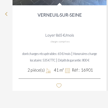
VERNEUIL-SUR-SEINE
Loyer 865 €/mois
charges comprises
|
dont charges récupérables: 65 €/mois
Honoraires charge
|
locataire: 535 € TTC
Dépôt de garantie: 800 €
2
pièce(s)
41
m²
Réf :
16901