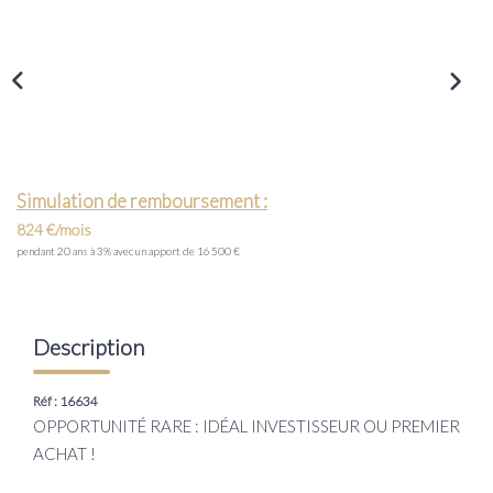
Transaction
Location
LE GROUPE
Nos Agences
Simulation de remboursement :
Nous Rejoindre
824 €/mois
pendant 20 ans à 3% avec un apport de 16 500 €
Nos Actualités
Intranet
Description
ACCÈS CLIENTS
Réf : 16634
OPPORTUNITÉ RARE : IDÉAL INVESTISSEUR OU PREMIER
PARRAINAGE
ACHAT !