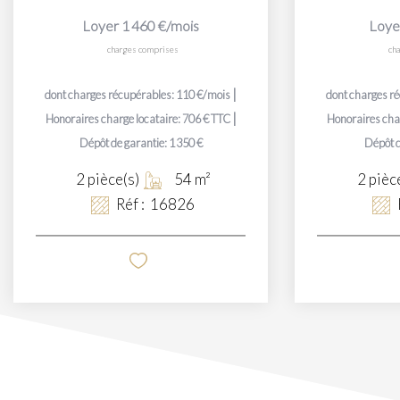
Loyer 1 460 €/mois
Loye
charges comprises
ch
|
dont charges récupérables: 110 €/mois
dont charges r
|
Honoraires charge locataire: 706 € TTC
Honoraires char
Dépôt de garantie: 1 350 €
Dépôt d
2
pièce(s)
54
m²
2
pièc
Réf :
16826