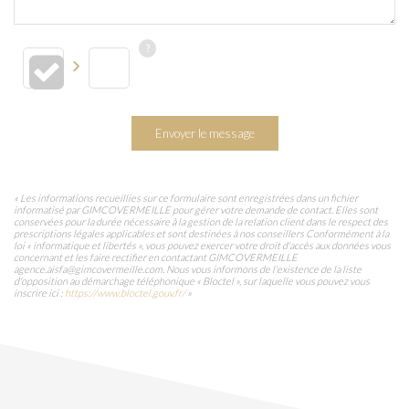
Envoyer le message
« Les informations recueillies sur ce formulaire sont enregistrées dans un fichier
informatisé par GIMCOVERMEILLE pour gérer votre demande de contact. Elles sont
conservées pour la durée nécessaire à la gestion de la relation client dans le respect des
prescriptions légales applicables et sont destinées à nos conseillers Conformément à la
loi « informatique et libertés », vous pouvez exercer votre droit d'accès aux données vous
concernant et les faire rectifier en contactant GIMCOVERMEILLE
agence.aisfa@gimcovermeille.com. Nous vous informons de l'existence de la liste
d'opposition au démarchage téléphonique « Bloctel », sur laquelle vous pouvez vous
inscrire ici :
https://www.bloctel.gouv.fr/
»