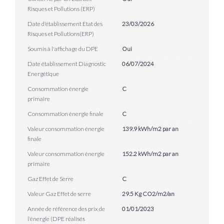
Risques et Pollutions (ERP)
Date d'établissement Etat des
23/03/2026
Risques et Pollutions(ERP)
Soumis à l'affichage du DPE
Oui
Date établissement Diagnostic
06/07/2024
Energétique
Consommation énergie
C
primaire
Consommation énergie finale
C
Valeur consommation énergie
139.9 kWh/m2 par an
finale
Valeur consommation énergie
152.2 kWh/m2 par an
primaire
Gaz Effet de Serre
C
Valeur Gaz Effet de serre
29.5 Kg CO2/m2/an
Année de référence des prix de
01/01/2023
l'énergie (DPE réalisés