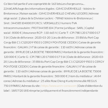
Ce bien fait partie d'une copropriété de 163 lots.Les charges annuelles sont de
2246€.
Affichage des informations légales : GIMCOVERMEILLE - Voisins-le-
Bretonneux | Raison sociale : GIMCOVERMEILLE CHEVAU LEGERS | Adresse
siège social : 2 place de la Division Leclerc - 78960 Voisins-le-Bretonneux |
Siret : 34458510400039 | RCS : VERSAILLES | Numero TVA
Intracommunautaire : FR37344585104 | Forme juridique : SARL | Capital
social : 8 000 € | Assurance RCP : 110 665 N |
Carte T : CPI 7801 2017 000 017
514 | Date de délivrance : 2020-03-20 | Lieu de délivrance : 35 Bld du Port Cap
Cergy Bât C1 CS20209 95031 CERGY PONTOISE CEDEX | Caisse de garantie
financière : GALIAN. | N° de caisse de garantie : 110 665N | Adresse caisse de
garantie : 89 RUE DE LA BOETIE 78008 PARIS | Montant de la garantie financière :
120 000 € | Carte G : CPI 7801 2017 000 017 514 | Date de délivrance : 2020-03-
20 | Lieu de délivrance : 35 Bld du Port Cap Cergy Bât C1 CS20209 95031 CERGY
PONTOISE CEDEX | Caisse de garantie financière : GALIAN | N° de caisse de
garantie : 110 665N | Adresse caisse de garantie : 89 RUE DE LA BOETIE 75008
PARIS | Montant de la garantie financière : 500 000 € | Nom du médiateur : ANM
conso | Adresse du médiateur : 25 allée Rose Dieng-Kuntz Immeuble REGUS
75019 PARIS | Adresse du site :
https://www.anm-conso.com
| Date d'obtention du
label : 18/07/2018
Entreprise juridiquement et financièrement indépendante