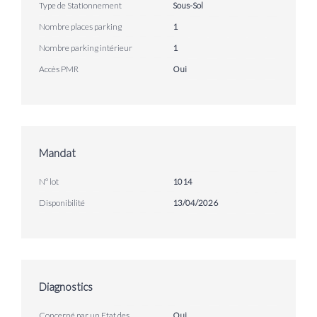
Type de Stationnement
Sous-Sol
Nombre places parking
1
Nombre parking intérieur
1
Accès PMR
Oui
Mandat
N° lot
1014
Disponibilité
13/04/2026
Diagnostics
Concerné par un Etat des
Oui