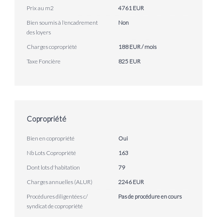
Prix au m2
4761 EUR
Bien soumis à l'encadrement
Non
des loyers
Charges copropriété
188 EUR / mois
Taxe Foncière
825 EUR
Copropriété
Bien en copropriété
Oui
Nb Lots Copropriété
163
Dont lots d'habitation
79
Charges annuelles (ALUR)
2246 EUR
Procédures diligentées c/
Pas de procédure en cours
syndicat de copropriété