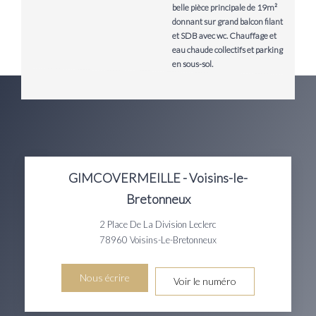
belle pièce principale de 19m²
donnant sur grand balcon filant
et SDB avec wc. Chauffage et
eau chaude collectifs et parking
en sous-sol.
GIMCOVERMEILLE - Voisins-le-
Bretonneux
2 Place De La Division Leclerc
78960
Voisins-Le-Bretonneux
Nous écrire
Voir le numéro