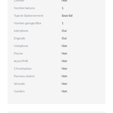
Grenier
Non
Nombre balcons
1
Type de Stationnement
Sous-Sol
Nombre garages/Box
1
Interphone
Oui
Digicode
Oui
Visiophone
Non
Piscine
Non
Accès PMR
Non
Climatisation
Non
Panneau Solaire
Non
Véranda
Non
Gardien
Non