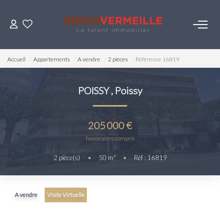
ACHETER
Accueil
Appartements
A vendre
2 pièces
Référence 16819
VENDRE
POISSY
,
Poissy
LOUER
205 000 €
ESTIMER
honoraires compris
2
pièce(s)
•
50
m²
•
Réf : 16819
NOS SERVICES
Gestion
A vendre
Visite Virtuelle
Syndic