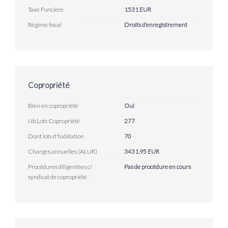
Taxe Foncière
1531 EUR
Régime fiscal
Droits d'enregistrement
Copropriété
Bien en copropriété
Oui
Nb Lots Copropriété
277
Dont lots d'habitation
70
Charges annuelles (ALUR)
3431.95 EUR
Procédures diligentées c/
Pas de procédure en cours
syndicat de copropriété