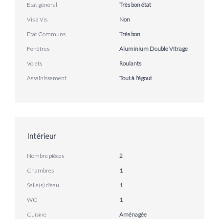
Etat général
Très bon état
Vis à Vis
Non
Etat Communs
Très bon
Fenêtres
Aluminium Double Vitrage
Volets
Roulants
Assainissement
Tout à l'égout
Intérieur
Nombre pièces
2
Chambres
1
Salle(s) d'eau
1
WC
1
Cuisine
Aménagée