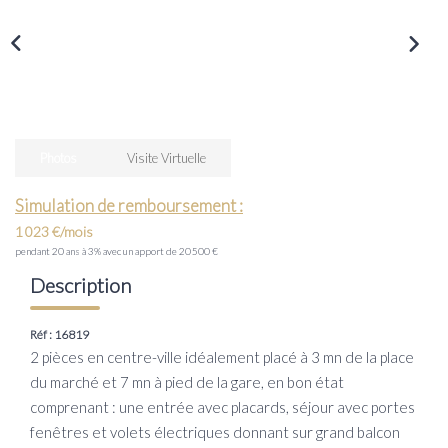
Transaction
Location
LE GROUPE
Photos
Visite Virtuelle
Nos Agences
Nous Rejoindre
Simulation de remboursement :
Nos Actualités
1 023 €/mois
pendant 20 ans à 3% avec un apport de 20 500 €
Intranet
Description
Réf : 16819
ACCÈS CLIENTS
2 pièces en centre-ville idéalement placé à 3 mn de la place
du marché et 7 mn à pied de la gare, en bon état
PARRAINAGE
comprenant : une entrée avec placards, séjour avec portes
fenêtres et volets électriques donnant sur grand balcon