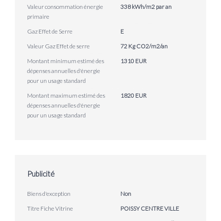
Valeur consommation énergie
338 kWh/m2 par an
primaire
Gaz Effet de Serre
E
Valeur Gaz Effet de serre
72 Kg CO2/m2/an
Montant minimum estimé des
1310 EUR
dépenses annuelles d'énergie
pour un usage standard
Montant maximum estimé des
1820 EUR
dépenses annuelles d'énergie
pour un usage standard
Publicité
Biens d'exception
Non
Titre Fiche Vitrine
POISSY CENTRE VILLE