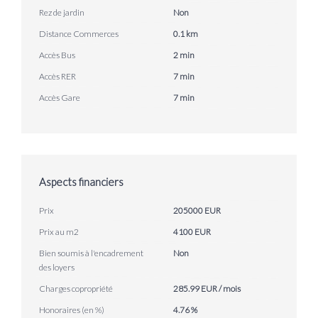
Rez de jardin
Non
Distance Commerces
0.1 km
Accès Bus
2 min
Accès RER
7 min
Accès Gare
7 min
Aspects financiers
Prix
205000 EUR
Prix au m2
4100 EUR
Bien soumis à l'encadrement
Non
des loyers
Charges copropriété
285.99 EUR / mois
Honoraires (en %)
4.76 %