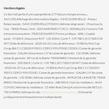
Mentions légales
Ce bien fait partie d'une copropriété de 277 lots.Les charges annuelles sont de
3431.95€.
Affichage des informations légales : GIMCOVERMEILLE - Poissy |
Raison sociale : GIMCOVERMEILLE FISSON | Adresse siège social : 19 avenue du
Cep - 78300 Poissy | Siret : 32056485900017 | RCS : VERSAILLES | Numero TVA
Intracommunautaire : FR20320564859 | Forme juridique : SARL | Capital
social : 19 200 € | Assurance RCP : 110 308 A |
Carte T : CPI 7801 2017 000 018
947 | Date de délivrance : 2020-06-25 | Lieu de délivrance : 35 Bld du Port Cap
Cergy Bât C1 CS20209 95031 CERGY PONTOISE CEDEX | Caisse de garantie
financière : GALIAN Assurances. | N° de caisse de garantie : 110 308A | Adresse
caisse de garantie : 89 rue de la Boétie 75008 PARIS | Montant de la garantie
financière : 200 000 € | Carte G : CPI 7801 2017 000 018 947 | Date de délivrance
: 2020-06-25 | Lieu de délivrance : 35 Bld du Port Cap Cergy Bât C1 CS20209
95031 CERGY PONTOISE | Caisse de garantie financière : GALIAN | N° de caisse
de garantie : 110 308A | Adresse caisse de garantie : 89 RUE DE LA BOETIE 75008
PARIS | Montant de la garantie financière : 380 000 € | Nom du médiateur : ANM
CONSO | Adresse du médiateur : 25 Allée Rose Dieng-Kuntz Immeuble REGUS -
75019 PARIS | Adresse du site :
https://www.anm-conso.com
|
Entreprise
juridiquement et financièrement indépendante