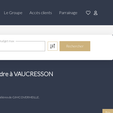
Le Groupe
Accès clients
Parrainage
Budget max
endre à VAUCRESSON
obilières de GIMCOVERMEILLE.