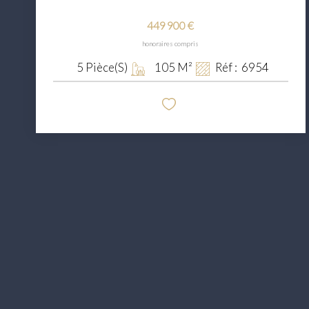
449 900 €
honoraires compris
5
Pièce(s)
105
M²
Réf :
6954