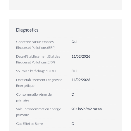
Diagnostics
Concerné par un Etat des
Oui
Risques et Pollutions (ERP)
Date d'établissement Etat des
11/02/2026
Risques et Pollutions(ERP)
Soumis à l'affichage du DPE
Oui
Date établissement Diagnostic
11/02/2026
Energétique
Consommation énergie
D
primaire
Valeur consommation énergie
201 kWh/m2 par an
primaire
Gaz Effet de Serre
D