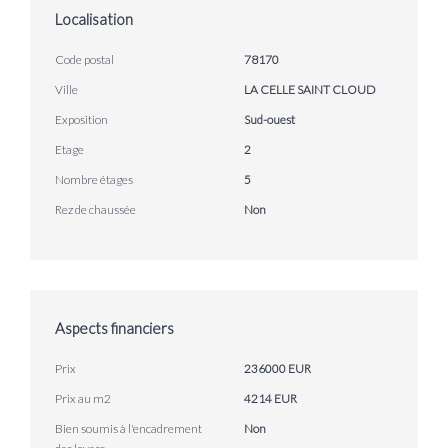
Localisation
Code postal
78170
Ville
LA CELLE SAINT CLOUD
Exposition
Sud-ouest
Etage
2
Nombre étages
5
Rez de chaussée
Non
Aspects financiers
Prix
236000 EUR
Prix au m2
4214 EUR
Bien soumis à l'encadrement
Non