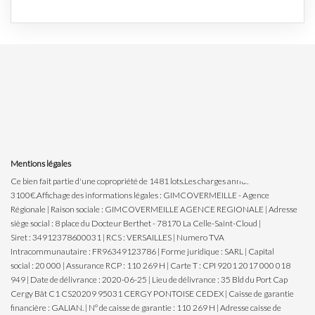
Mentions légales
Ce bien fait partie d'une copropriété de 1481 lots.Les charges annuelles sont de
3100€.
Affichage des informations légales : GIMCOVERMEILLE - Agence
Régionale | Raison sociale : GIMCOVERMEILLE AGENCE REGIONALE | Adresse
siège social : 8 place du Docteur Berthet - 78170 La Celle-Saint-Cloud |
Siret : 34912378600031 | RCS : VERSAILLES | Numero TVA
Intracommunautaire : FR96349123786 | Forme juridique : SARL | Capital
social : 20 000 | Assurance RCP : 110 269 H |
Carte T : CPI 9201 2017 000 018
949 | Date de délivrance : 2020-06-25 | Lieu de délivrance : 35 Bld du Port Cap
Cergy Bât C1 CS20209 95031 CERGY PONTOISE CEDEX | Caisse de garantie
financière : GALIAN. | N° de caisse de garantie : 110 269 H | Adresse caisse de