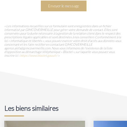
Envoyer le message
« Les informations recueillies sur ce formulaire sont enregistrées dans un fichier
informatisé par GIMCOVERMEILLE pour gérer votre demande de contact. Elles sont
conservées pour la durée nécessaire à la gestion de la relation client dans le respect des
prescriptions légales applicables et sont destinées à nos conseillers Conformément à la
loi « informatique et libertés », vous pouvez exercer votre droit d'accès aux données vous
concernant et les faire rectifier en contactant GIMCOVERMEILLE
agence.aisfa@gimcovermeille.com. Nous vous informons de l'existence de la liste
d'opposition au démarchage téléphonique « Bloctel », sur laquelle vous pouvez vous
inscrire ici :
https://www.bloctel.gouv.fr/
»
Les biens similaires