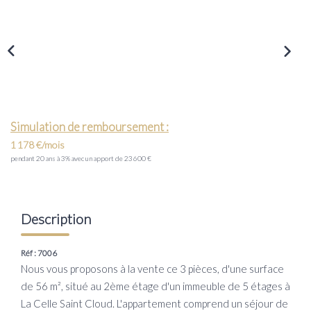
Transaction
Location
LE GROUPE
Nos Agences
Simulation de remboursement :
Nous Rejoindre
1 178 €/mois
pendant 20 ans à 3% avec un apport de 23 600 €
Nos Actualités
Intranet
Description
ACCÈS CLIENTS
Réf : 7006
Nous vous proposons à la vente ce 3 pièces, d'une surface
PARRAINAGE
de 56 m², situé au 2ème étage d'un immeuble de 5 étages à
La Celle Saint Cloud. L'appartement comprend un séjour de