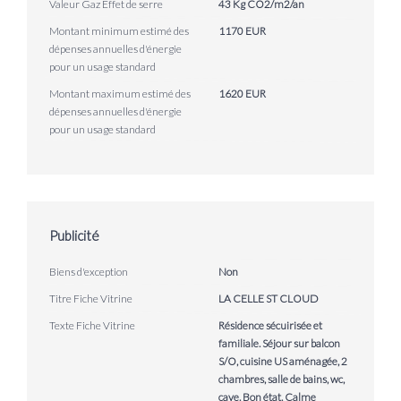
Valeur Gaz Effet de serre
43 Kg CO2/m2/an
Montant minimum estimé des
1170 EUR
dépenses annuelles d'énergie
pour un usage standard
Montant maximum estimé des
1620 EUR
dépenses annuelles d'énergie
pour un usage standard
Publicité
Biens d'exception
Non
Titre Fiche Vitrine
LA CELLE ST CLOUD
Texte Fiche Vitrine
Résidence sécuirisée et
familiale. Séjour sur balcon
S/O, cuisine US aménagée, 2
chambres, salle de bains, wc,
cave. Bon état. Calme