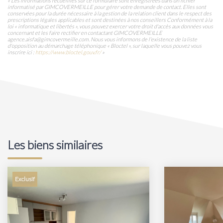
« Les informations recueillies sur ce formulaire sont enregistrées dans un fichier
informatisé par GIMCOVERMEILLE pour gérer votre demande de contact. Elles sont
conservées pour la durée nécessaire à la gestion de la relation client dans le respect des
prescriptions légales applicables et sont destinées à nos conseillers Conformément à la
loi « informatique et libertés », vous pouvez exercer votre droit d'accès aux données vous
concernant et les faire rectifier en contactant GIMCOVERMEILLE
agence.aisfa@gimcovermeille.com. Nous vous informons de l'existence de la liste
d'opposition au démarchage téléphonique « Bloctel », sur laquelle vous pouvez vous
inscrire ici :
https://www.bloctel.gouv.fr/
»
Les biens similaires
Exclusif