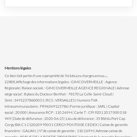
Mentions légales
Ce bien fait partie d'une copropriété de 56 lots.Les charges annuelles sont de
2280€.
Affichage des informations légales : GIMCOVERMEILLE - Agence
Régionale | Raison sociale : GIMCOVERMEILLE AGENCE REGIONALE | Adresse
siège social : 8 place du Docteur Berthet - 78170 La Celle-Saint-Cloud |
Siret : 34912378600031 | RCS : VERSAILLES | Numero TVA
Intracommunautaire : FR96349123786 | Forme juridique : SARL | Capital
social : 20 000 | Assurance RCP : 110 269 H |
Carte T : CPI 9201 2017 000 018
949 | Date de délivrance : 2020-06-25 | Lieu de délivrance : 35 Bld du Port Cap
Cergy Bât C1 CS20209 95031 CERGY PONTOISE CEDEX | Caisse de garantie
financière : GALIAN. | N° de caisse de garantie : 110 269 H | Adresse caisse de
garantie : 89 RUE DE LA BOETIE 78008 PARIS | Montant de la garantie financière :