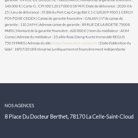
140 000 € | Carte G : CPI 9201 2017 000 018 949 | Date de délivrance : 2020-06-
25 | Lieu de délivrance : 35 Bld du Port Cap Cergy Bât C1 CS20209 95031 CERGY
PONTOISE CEDEX | Caisse de garantie financière : GALIAN | N° de caisse de
garantie : 110 269 H | Adresse caisse de garantie : 89 RUE DE LA BOETIE 75008
PARIS | Montant de la garantie financière : 620 000 € | Nom du médiateur : ANM
Conso | Adresse du médiateur : 25 allée Rose Dieng-Kuntz Immeuble REGUS
75019 PARIS | Adresse du site :
https://www.anm-conso.com
| Date d'obtention du
label : 18/07/2018
Entreprise juridiquement et financièrement indépendante
NOS AGENCES
8 Place Du Docteur Berthet, 78170 La Celle-Saint-Cloud