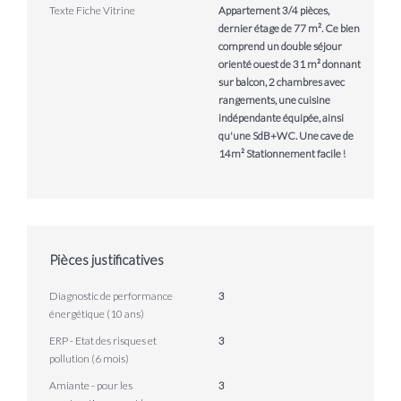
Texte Fiche Vitrine
Appartement 3/4 pièces,
dernier étage de 77 m². Ce bien
comprend un double séjour
orienté ouest de 31 m² donnant
sur balcon, 2 chambres avec
rangements, une cuisine
indépendante équipée, ainsi
qu'une SdB+WC. Une cave de
14m² Stationnement facile !
Pièces justificatives
Diagnostic de performance
3
énergétique (10 ans)
ERP - Etat des risques et
3
pollution (6 mois)
Amiante - pour les
3