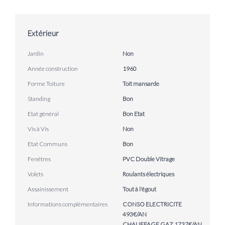
Extérieur
Jardin
Non
Année construction
1960
Forme Toiture
Toit mansarde
Standing
Bon
Etat général
Bon Etat
Vis à Vis
Non
Etat Communs
Bon
Fenêtres
PVC Double Vitrage
Volets
Roulants électriques
Assainissement
Tout à l'égout
Informations complémentaires
CONSO ELECTRICITE
493€/AN
CHAUFFAGE GAZ 1737€/AN