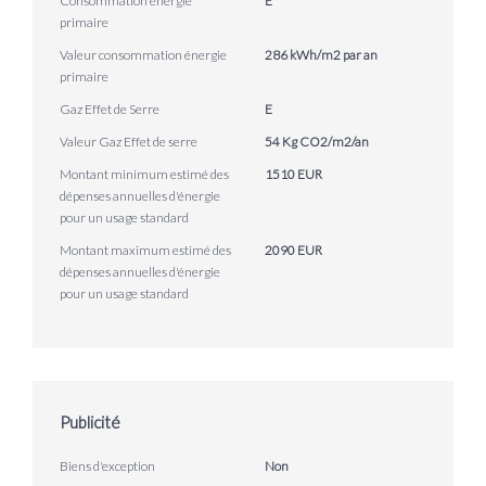
Consommation énergie
E
primaire
Valeur consommation énergie
286 kWh/m2 par an
primaire
Gaz Effet de Serre
E
Valeur Gaz Effet de serre
54 Kg CO2/m2/an
Montant minimum estimé des
1510 EUR
dépenses annuelles d'énergie
pour un usage standard
Montant maximum estimé des
2090 EUR
dépenses annuelles d'énergie
pour un usage standard
Publicité
Biens d'exception
Non