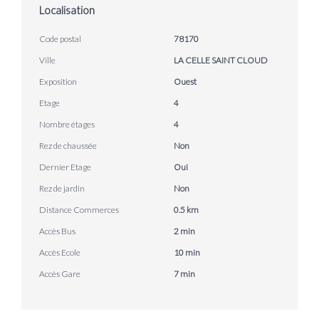
Localisation
Code postal
78170
Ville
LA CELLE SAINT CLOUD
Exposition
Ouest
Etage
4
Nombre étages
4
Rez de chaussée
Non
Dernier Etage
Oui
Rez de jardin
Non
Distance Commerces
0.5 km
Accès Bus
2 min
Accès Ecole
10 min
Accès Gare
7 min