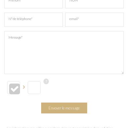
Prénom*
NOM*
N° de téléphone*
email*
Message*
Envoyer le message