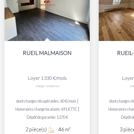
RUEIL MALMAISON
RUEIL
Loyer 1 330 €/mois
Loyer
charges comprises
ch
|
dont charges récupérables: 60 €/mois
dont charges r
|
Honoraires charge locataire: 691 € TTC
Honoraires char
Dépôt de garantie: 1 270 €
Dépôt de
2
pièce(s)
46
m²
3
pièc