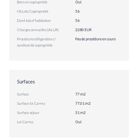
Bien en copropriété
Oui
Nb Lots Copropriété
56
Dont lots d'habitation
56
Charges annuelles (ALUR)
2280 EUR
Procédures diligentées c/
Pas de procédure en cours
syndicat de copropriété
Surfaces
Surface
77 m2
Surface loi Carrez
77.01 m2
Surface séjour
31 m2
Loi Carrez
Oui