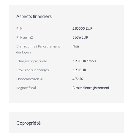
Aspects financiers
Prix
280000 EUR
Prix au m2
3636 EUR
Bien soumis à l'encadrement
Non
des loyers
Charges copropriété
190 EUR / mois
Provision sur charges
190 EUR
Honoraires (en %)
4.76 %
Régime fiscal
Droits d'enregistrement
Copropriété