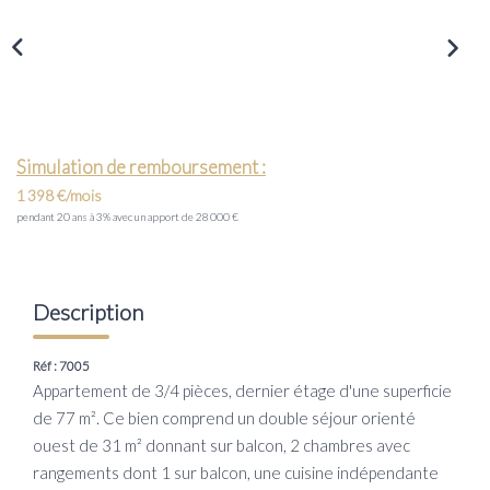
Transaction
Location
LE GROUPE
Simulation de remboursement :
Nos Agences
1 398 €/mois
Nous Rejoindre
pendant 20 ans à 3% avec un apport de 28 000 €
Nos Actualités
Intranet
Description
Réf : 7005
ACCÈS CLIENTS
Appartement de 3/4 pièces, dernier étage d'une superficie
de 77 m². Ce bien comprend un double séjour orienté
PARRAINAGE
ouest de 31 m² donnant sur balcon, 2 chambres avec
rangements dont 1 sur balcon, une cuisine indépendante