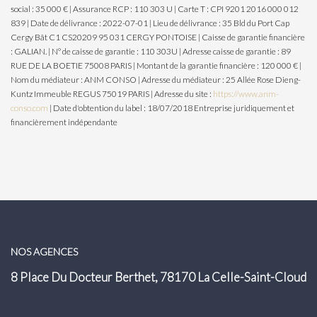
social : 35 000 € | Assurance RCP : 110 303 U |
Carte T : CPI 9201 2016 000 012
839 | Date de délivrance : 2022-07-01 | Lieu de délivrance : 35 Bld du Port Cap
Cergy Bât C1 CS20209 95 031 CERGY PONTOISE | Caisse de garantie financière
: GALIAN. | N° de caisse de garantie : 110 303U | Adresse caisse de garantie : 89
RUE DE LA BOETIE 75008 PARIS | Montant de la garantie financière : 120 000 € |
Nom du médiateur : ANM CONSO | Adresse du médiateur : 25 Allée Rose Dieng-
Kuntz Immeuble REGUS 75019 PARIS | Adresse du site :
https://www.anm-
conso.com
| Date d'obtention du label : 18/07/2018
Entreprise juridiquement et
financièrement indépendante
NOS AGENCES
8 Place Du Docteur Berthet, 78170 La Celle-Saint-Cloud