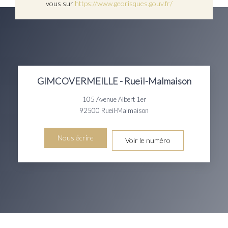
vous sur
https://www.georisques.gouv.fr/
GIMCOVERMEILLE - Rueil-Malmaison
105 Avenue Albert 1er
92500
Rueil-Malmaison
Nous écrire
Voir le numéro