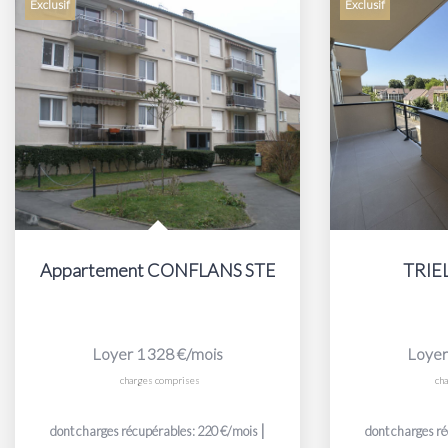
Exclusif
Exclusif
Appartement CONFLANS STE HONORINE - 3 pièce(s
TRIE
Loyer 1 328 €/mois
Loyer
charges comprises
ch
|
dont charges récupérables: 220 €/mois
dont charges r