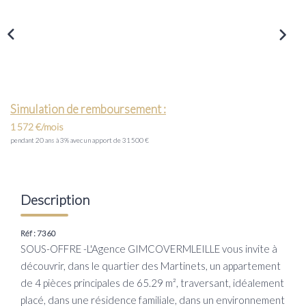
Transaction
Location
LE GROUPE
Simulation de remboursement :
Nos Agences
1 572 €/mois
Nous Rejoindre
pendant 20 ans à 3% avec un apport de 31 500 €
Nos Actualités
Intranet
Description
ACCÈS CLIENTS
Réf : 7360
SOUS-OFFRE -L'Agence GIMCOVERMLEILLE vous invite à
découvrir, dans le quartier des Martinets, un appartement
PARRAINAGE
de 4 pièces principales de 65.29 m², traversant, idéalement
placé, dans une résidence familiale, dans un environnement