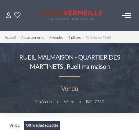
ACHETER
Accueil
Appartements
A vendre
4 pièces
Référence 7360
VENDRE
RUEIL MALMAISON - QUARTIER DES
MARTINETS
,
Rueil malmaison
LOUER
ESTIMER
Vendu
4
pièce(s)
•
65
m²
•
Réf : 7360
NOS SERVICES
Gestion
Vendu
Offre achat acceptée
Syndic