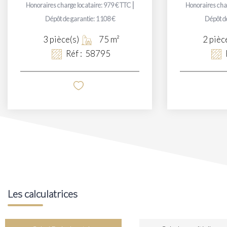
|
Honoraires charge locataire: 979 € TTC
Honoraires char
Dépôt de garantie: 1 108 €
Dépôt de
3
pièce(s)
75
m²
2
pièc
Réf :
58795
Les calculatrices