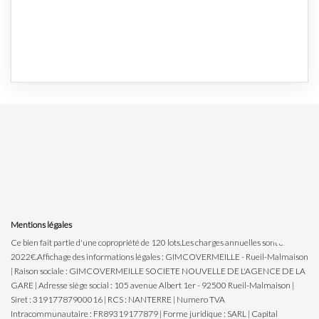
Mentions légales
Ce bien fait partie d'une copropriété de 120 lots.Les charges annuelles sont de
2022€.
Affichage des informations légales : GIMCOVERMEILLE - Rueil-Malmaison
| Raison sociale : GIMCOVERMEILLE SOCIETE NOUVELLE DE L'AGENCE DE LA
GARE | Adresse siège social : 105 avenue Albert 1er - 92500 Rueil-Malmaison |
Siret : 31917787900016 | RCS : NANTERRE | Numero TVA
Intracommunautaire : FR89319177879 | Forme juridique : SARL | Capital