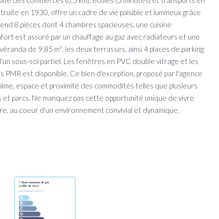
ate des commerces (0,5 km), écoles (5 minutes) et transports en
uite en 1930, offre un cadre de vie paisible et lumineux grâce
rend 8 pièces dont 4 chambres spacieuses, une cuisine
nfort est assuré par un chauffage au gaz avec radiateurs et une
éranda de 9,85 m², les deux terrasses, ainsi 4 places de parking
d'un sous-sol partiel. Les fenêtres en PVC double vitrage et les
ès PMR est disponible. Ce bien d'exception, proposé par l'agence
lme, espace et proximité des commodités telles que plusieurs
s et parcs. Ne manquez pas cette opportunité unique de vivre
e, au coeur d'un environnement convivial et dynamique.