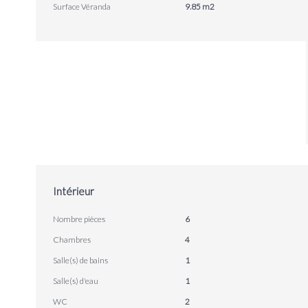
Surface Véranda
9.85 m2
Intérieur
Nombre pièces
6
Chambres
4
Salle(s) de bains
1
Salle(s) d'eau
1
WC
2