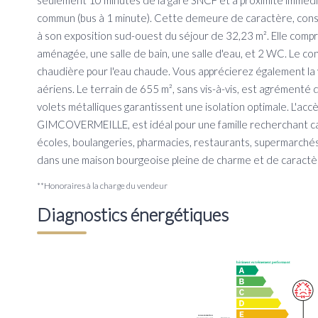
seulement 10 minutes de la gare SNCF et à proximité immédi
commun (bus à 1 minute). Cette demeure de caractère, constr
à son exposition sud-ouest du séjour de 32,23 m². Elle comp
aménagée, une salle de bain, une salle d'eau, et 2 WC. Le co
chaudière pour l'eau chaude. Vous apprécierez également la v
aériens. Le terrain de 655 m², sans vis-à-vis, est agrémenté 
volets métalliques garantissent une isolation optimale. L'acc
GIMCOVERMEILLE, est idéal pour une famille recherchant ca
écoles, boulangeries, pharmacies, restaurants, supermarché
dans une maison bourgeoise pleine de charme et de caractèr
**
Honoraires à la charge du vendeur
Diagnostics énergétiques