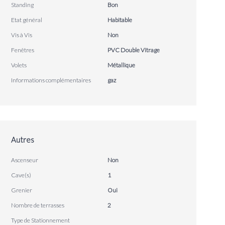
Standing
Bon
Etat général
Habitable
Vis à Vis
Non
Fenêtres
PVC Double Vitrage
Volets
Métallique
Informations complémentaires
gaz
Autres
Ascenseur
Non
Cave(s)
1
Grenier
Oui
Nombre de terrasses
2
Type de Stationnement