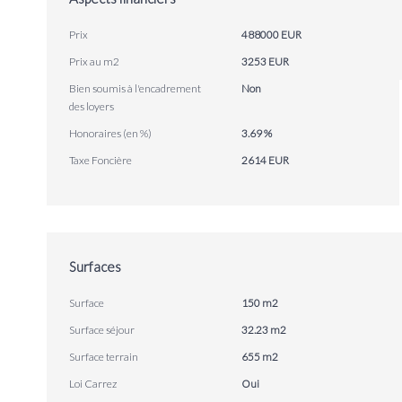
Prix
488000 EUR
Prix au m2
3253 EUR
Bien soumis à l'encadrement
Non
des loyers
Honoraires (en %)
3.69 %
Taxe Foncière
2614 EUR
Surfaces
Surface
150 m2
Surface séjour
32.23 m2
Surface terrain
655 m2
Loi Carrez
Oui