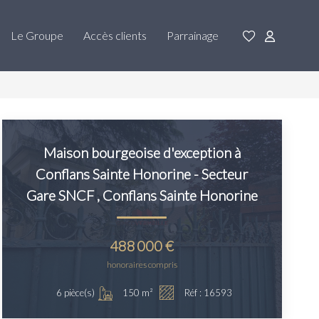
Le Groupe
Accès clients
Parrainage
Maison bourgeoise d'exception à
Conflans Sainte Honorine - Secteur
Gare SNCF
,
Conflans Sainte Honorine
488 000 €
honoraires compris
150
m²
6
pièce(s)
Réf :
16593