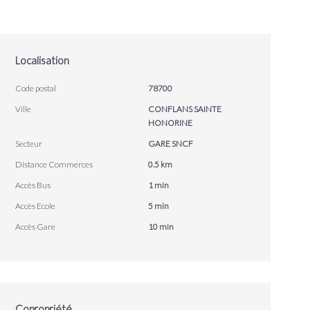
Localisation
Code postal
78700
Ville
CONFLANS SAINTE
HONORINE
Secteur
GARE SNCF
Distance Commerces
0.5 km
Accès Bus
1 min
Accès Ecole
5 min
Accès Gare
10 min
Copropriété