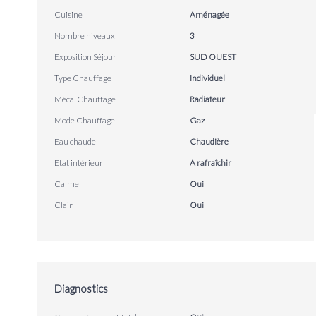
Cuisine
Aménagée
Nombre niveaux
3
Exposition Séjour
SUD OUEST
Type Chauffage
Individuel
Méca. Chauffage
Radiateur
Mode Chauffage
Gaz
Eau chaude
Chaudière
Etat intérieur
A rafraîchir
Calme
Oui
Clair
Oui
Diagnostics