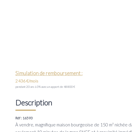
Simulation de remboursement :
2 436 €/mois
pendant 20 ans à 3% avec un apport de 48 800 €
Description
Réf : 16593
À vendre, magnifique maison bourgeoise de 150 m² nichée da