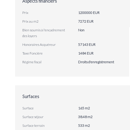
Aspects financiers
Prix
1200000 EUR
Prix au m2
7272 EUR
Bien soumis à l'encadrement
Non
des loyers
Honoraires Acquéreur
57143 EUR
Taxe Foncière
1484 EUR
Régime fiscal
Droits d'enregistrement
Surfaces
Surface
165 m2
Surface séjour
38.48 m2
Surface terrain
533 m2