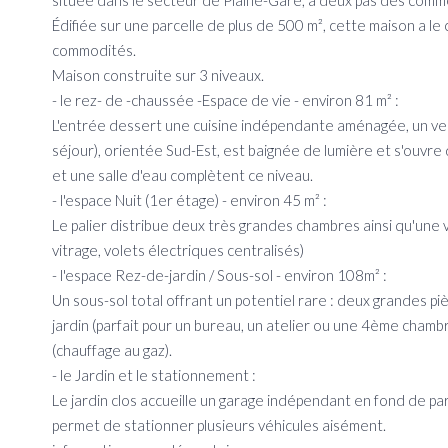
située dans le secteur de Plaine-Gare, à deux pas des comm
Édifiée sur une parcelle de plus de 500 m², cette maison a l
commodités.
Maison construite sur 3 niveaux.
- le rez- de -chaussée -Espace de vie - environ 81 m² :
L'entrée dessert une cuisine indépendante aménagée, un vest
séjour), orientée Sud-Est, est baignée de lumière et s'ouvre
et une salle d'eau complètent ce niveau.
- l'espace Nuit (1er étage) - environ 45 m² :
Le palier distribue deux très grandes chambres ainsi qu'une 
vitrage, volets électriques centralisés)
- l'espace Rez-de-jardin / Sous-sol - environ 108m² :
Un sous-sol total offrant un potentiel rare : deux grandes p
jardin (parfait pour un bureau, un atelier ou une 4ème chambr
(chauffage au gaz).
- le Jardin et le stationnement :
Le jardin clos accueille un garage indépendant en fond de parc
permet de stationner plusieurs véhicules aisément.