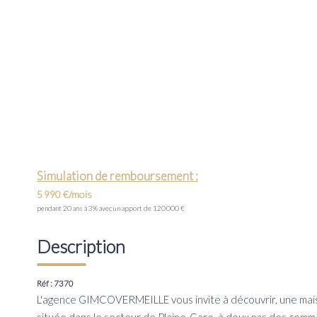
Simulation de remboursement :
5 990 €/mois
pendant 20 ans à 3% avec un apport de 120 000 €
Description
Réf : 7370
L'agence GIMCOVERMEILLE vous invite à découvrir, une mais