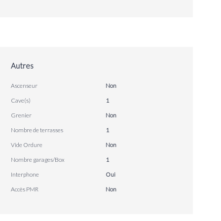
Autres
Ascenseur
Non
Cave(s)
1
Grenier
Non
Nombre de terrasses
1
Vide Ordure
Non
Nombre garages/Box
1
Interphone
Oui
Accès PMR
Non