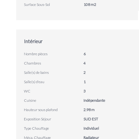
Surface Sous-Sol
108 m2
Intérieur
Nombre pièces
6
Chambres
4
Salle(s) de bains
2
Salle(s) d'eau
1
WC
3
Cuisine
Indépendante
Hauteur sous plafond
2.98 m
Exposition Séjour
SUD EST
Type Chauffage
Individuel
Méca. Chauffage
Radiateur