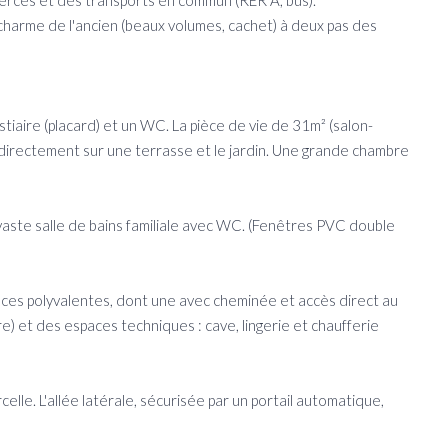
erces et des transports en commun (RER A, bus).
e charme de l'ancien (beaux volumes, cachet) à deux pas des
iaire (placard) et un WC. La pièce de vie de 31m² (salon-
 directement sur une terrasse et le jardin. Une grande chambre
vaste salle de bains familiale avec WC. (Fenêtres PVC double
ièces polyvalentes, dont une avec cheminée et accès direct au
e) et des espaces techniques : cave, lingerie et chaufferie
elle. L'allée latérale, sécurisée par un portail automatique,