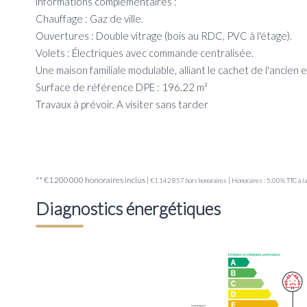
informations complémentaires :
Chauffage : Gaz de ville.
Ouvertures : Double vitrage (bois au RDC, PVC à l'étage).
Volets : Électriques avec commande centralisée.
Une maison familiale modulable, alliant le cachet de l'ancien
Surface de référence DPE : 196.22 m²
Travaux à prévoir. A visiter sans tarder
** €1 200 000
honoraires inclus
|
|
€1 142 857
hors honoraires
Honoraires : 5.00% TTC à la
Diagnostics énergétiques