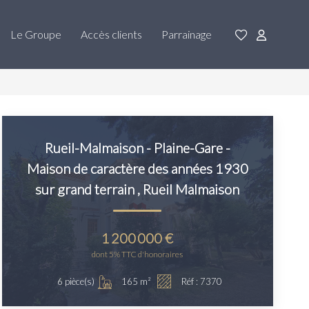
Le Groupe
Accès clients
Parrainage
Rueil-Malmaison - Plaine-Gare -
Maison de caractère des années 1930
sur grand terrain
,
Rueil Malmaison
1 200 000 €
dont 5% TTC d'honoraires
165
m²
6
pièce(s)
Réf :
7370