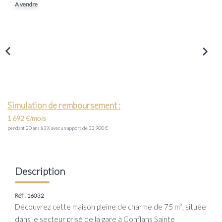
Transaction
A vendre
Location
LE GROUPE
Nos Agences
Nous Rejoindre
Simulation de remboursement :
Nos Actualités
1 692 €/mois
pendant 20 ans à 3% avec un apport de 33 900 €
Intranet
ACCÈS CLIENTS
Description
Réf : 16032
PARRAINAGE
Découvrez cette maison pleine de charme de 75 m², située
dans le secteur prisé de la gare à Conflans Sainte