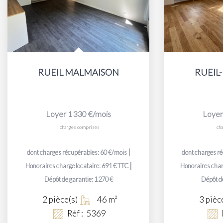
RUEIL MALMAISON
RUEIL
Loyer 1 330 €/mois
Loyer
charges comprises
ch
|
dont charges récupérables: 60 €/mois
dont charges r
|
Honoraires charge locataire: 691 € TTC
Honoraires char
Dépôt de garantie: 1 270 €
Dépôt de
2
pièce(s)
46
m²
3
pièc
Réf :
5369