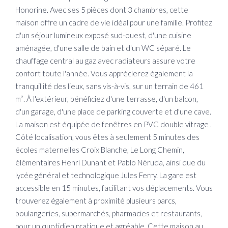
Honorine. Avec ses 5 pièces dont 3 chambres, cette
maison offre un cadre de vie idéal pour une famille. Profitez
d'un séjour lumineux exposé sud-ouest, d'une cuisine
aménagée, d'une salle de bain et d'un WC séparé. Le
chauffage central au gaz avec radiateurs assure votre
confort toute l'année. Vous apprécierez également la
tranquillité des lieux, sans vis-à-vis, sur un terrain de 461
m². À l'extérieur, bénéficiez d'une terrasse, d'un balcon,
d'un garage, d'une place de parking couverte et d'une cave.
La maison est équipée de fenêtres en PVC double vitrage .
Côté localisation, vous êtes à seulement 5 minutes des
écoles maternelles Croix Blanche, Le Long Chemin,
élémentaires Henri Dunant et Pablo Néruda, ainsi que du
lycée général et technologique Jules Ferry. La gare est
accessible en 15 minutes, facilitant vos déplacements. Vous
trouverez également à proximité plusieurs parcs,
boulangeries, supermarchés, pharmacies et restaurants,
pour un quotidien pratique et agréable. Cette maison au