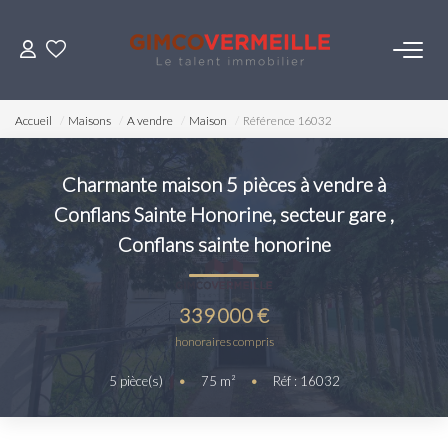
ACHETER
Accueil
Maisons
A vendre
Maison
Référence 16032
VENDRE
Charmante maison 5 pièces à vendre à
Conflans Sainte Honorine, secteur gare
,
LOUER
Conflans sainte honorine
ESTIMER
339 000 €
NOS SERVICES
honoraires compris
5
pièce(s)
•
75
m²
•
Réf : 16032
Gestion
Syndic