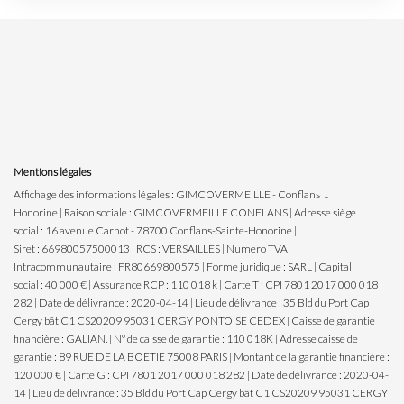
Mentions légales
Affichage des informations légales : GIMCOVERMEILLE - Conflans-Sainte-
Honorine | Raison sociale : GIMCOVERMEILLE CONFLANS | Adresse siège
social : 16 avenue Carnot - 78700 Conflans-Sainte-Honorine |
Siret : 66980057500013 | RCS : VERSAILLES | Numero TVA
Intracommunautaire : FR80669800575 | Forme juridique : SARL | Capital
social : 40 000 € | Assurance RCP : 110 018 k |
Carte T : CPI 7801 2017 000 018
282 | Date de délivrance : 2020-04-14 | Lieu de délivrance : 35 Bld du Port Cap
Cergy bât C1 CS20209 95031 CERGY PONTOISE CEDEX | Caisse de garantie
financière : GALIAN. | N° de caisse de garantie : 110 018K | Adresse caisse de
garantie : 89 RUE DE LA BOETIE 75008 PARIS | Montant de la garantie financière :
120 000 € | Carte G : CPI 7801 2017 000 018 282 | Date de délivrance : 2020-04-
14 | Lieu de délivrance : 35 Bld du Port Cap Cergy bât C1 CS20209 95031 CERGY