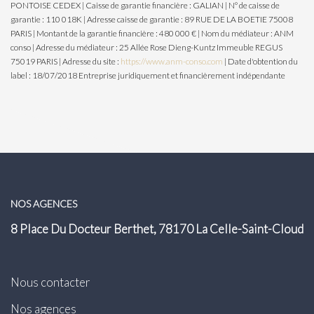
PONTOISE CEDEX | Caisse de garantie financière : GALIAN | N° de caisse de
garantie : 110 018K | Adresse caisse de garantie : 89 RUE DE LA BOETIE 75008
PARIS | Montant de la garantie financière : 480 000 € | Nom du médiateur : ANM
conso | Adresse du médiateur : 25 Allée Rose Dieng-Kuntz Immeuble REGUS
75019 PARIS | Adresse du site :
https://www.anm-conso.com
| Date d'obtention du
label : 18/07/2018
Entreprise juridiquement et financièrement indépendante
NOS AGENCES
8 Place Du Docteur Berthet, 78170 La Celle-Saint-Cloud
Nous contacter
Nos agences