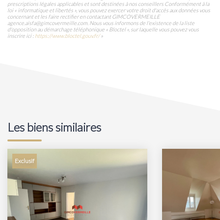
prescriptions légales applicables et sont destinées à nos conseillers Conformément à la
loi « informatique et libertés », vous pouvez exercer votre droit d'accès aux données vous
concernant et les faire rectifier en contactant GIMCOVERMEILLE
agence.aisfa@gimcovermeille.com. Nous vous informons de l'existence de la liste
d'opposition au démarchage téléphonique « Bloctel », sur laquelle vous pouvez vous
inscrire ici :
https://www.bloctel.gouv.fr/
»
Les biens similaires
Exclusif