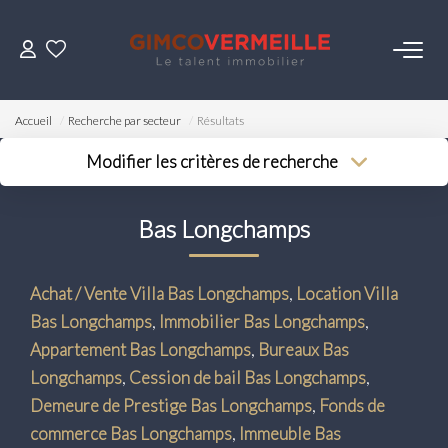
ACHETER
Accueil
Recherche par secteur
Résultats
VENDRE
Modifier les critères de recherche
Type de transaction
Localisation
Acheter
Localisation
LOUER
Bas Longchamps
Type de bien
Surface min
Sélectionnez...
Budget max
ESTIMER
Achat / Vente Villa Bas Longchamps
,
Location Villa
Plus de critères
Bas Longchamps
,
Immobilier Bas Longchamps
,
NOS SERVICES
Créer une alerte
Appartement Bas Longchamps
,
Bureaux Bas
Longchamps
,
Cession de bail Bas Longchamps
,
Gestion
Demeure de Prestige Bas Longchamps
,
Fonds de
Syndic
commerce Bas Longchamps
,
Immeuble Bas