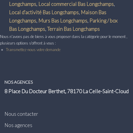
Transaction
Longchamps
,
Local commercial Bas Longchamps
,
Local d'activité Bas Longchamps
,
Maison Bas
Location
Longchamps
,
Murs Bas Longchamps
,
Parking / box
Bas Longchamps
,
Terrain Bas Longchamps
LE GROUPE
Nous n'avons pas de biens à vous proposer dans la catégorie pour le moment ,
plusieurs options s'offrent à vous :
Nos Agences
Transmettez-nous votre demande
Nous Rejoindre
Nos Actualités
Intranet
NOS AGENCES
8 Place Du Docteur Berthet, 78170 La Celle-Saint-Cloud
ACCÈS CLIENTS
Nous contacter
PARRAINAGE
Nos agences