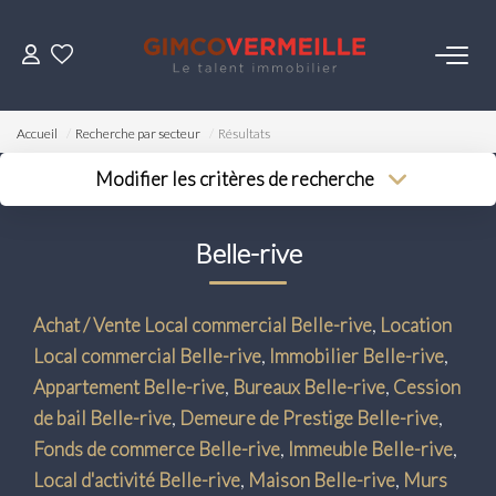
ACHETER
Accueil
Recherche par secteur
Résultats
VENDRE
Modifier les critères de recherche
Type de transaction
Localisation
Acheter
Localisation
LOUER
Belle-rive
Type de bien
Surface min
Sélectionnez...
Budget max
ESTIMER
Achat / Vente Local commercial Belle-rive
,
Location
Plus de critères
Local commercial Belle-rive
,
Immobilier Belle-rive
,
NOS SERVICES
Créer une alerte
Appartement Belle-rive
,
Bureaux Belle-rive
,
Cession
de bail Belle-rive
,
Demeure de Prestige Belle-rive
,
Gestion
Fonds de commerce Belle-rive
,
Immeuble Belle-rive
,
Syndic
Local d'activité Belle-rive
,
Maison Belle-rive
,
Murs