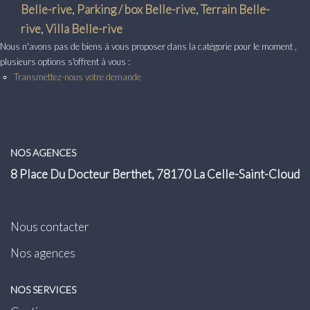
Transaction
Belle-rive
,
Parking / box Belle-rive
,
Terrain Belle-
rive
,
Villa Belle-rive
Location
Nous n'avons pas de biens à vous proposer dans la catégorie pour le moment ,
plusieurs options s'offrent à vous :
Transmettez-nous votre demande
LE GROUPE
Nos Agences
Nous Rejoindre
NOS AGENCES
Nos Actualités
8 Place Du Docteur Berthet, 78170 La Celle-Saint-Cloud
Intranet
Nous contacter
ACCÈS CLIENTS
Nos agences
PARRAINAGE
NOS SERVICES