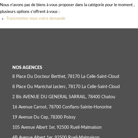
Nous n'avons pas de biens à vous proposer dans la catégorie pour le moment ,
Location
plusieurs options s'offrent à vous :
Transmettez-nous votre demande
LE GROUPE
Nos Agences
Nous Rejoindre
Nos Actualités
NOS AGENCES
Intranet
8 Place Du Docteur Berthet, 78170 La Celle-Saint-Cloud
8 Place Du Maréchal Leclerc, 78170 La Celle-Saint-Cloud
ACCÈS CLIENTS
2 Bis AVENUE DU GENERAL SARRAIL, 78400 Chatou
16 Avenue Carnot, 78700 Conflans-Sainte-Honorine
PARRAINAGE
19 Avenue Du Cep, 78300 Poissy
105 Avenue Albert 1er, 92500 Rueil-Malmaison
4B Avenue Albert 1er, 92500 Rueil-Malmaison