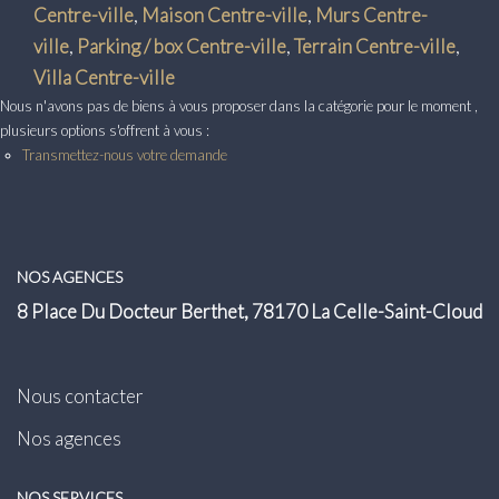
Transaction
Centre-ville
,
Maison Centre-ville
,
Murs Centre-
ville
,
Parking / box Centre-ville
,
Terrain Centre-ville
,
Location
Villa Centre-ville
Nous n'avons pas de biens à vous proposer dans la catégorie pour le moment ,
LE GROUPE
plusieurs options s'offrent à vous :
Transmettez-nous votre demande
Nos Agences
Nous Rejoindre
Nos Actualités
NOS AGENCES
Intranet
8 Place Du Docteur Berthet, 78170 La Celle-Saint-Cloud
ACCÈS CLIENTS
Nous contacter
Nos agences
PARRAINAGE
NOS SERVICES