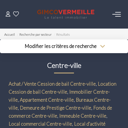
ACHETER
Accueil
Recherche par secteur
Résultats
VENDRE
Modifier les critères de recherche
Type de transaction
Localisation
Acheter
Localisation
LOUER
Centre-ville
Type de bien
Surface min
Sélectionnez...
Budget max
ESTIMER
Achat / Vente Cession de bail Centre-ville
,
Location
Plus de critères
Cession de bail Centre-ville
,
Immobilier Centre-
NOS SERVICES
Créer une alerte
ville
,
Appartement Centre-ville
,
Bureaux Centre-
ville
,
Demeure de Prestige Centre-ville
,
Fonds de
Gestion
commerce Centre-ville
,
Immeuble Centre-ville
,
Syndic
Local commercial Centre-ville
,
Local d'activité