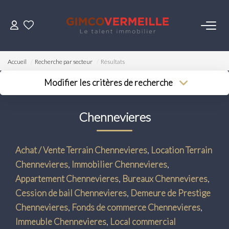
ACHETER
Accueil
Recherche par secteur
Résultats
VENDRE
Modifier les critères de recherche
Type de transaction
Localisation
Acheter
Localisation
LOUER
Chennevieres
Type de bien
Surface min
Sélectionnez...
Budget max
ESTIMER
Achat / Vente Terrain Chennevieres
,
Location Terrain
Plus de critères
Chennevieres
,
Immobilier Chennevieres
,
NOS SERVICES
Créer une alerte
Appartement Chennevieres
,
Bureaux Chennevieres
,
Cession de bail Chennevieres
,
Demeure de Prestige
Gestion
Chennevieres
,
Fonds de commerce Chennevieres
,
Syndic
Immeuble Chennevieres
,
Local commercial