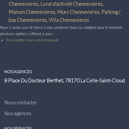
Transaction
Chennevieres
,
Local d'activité Chennevieres
,
Maison Chennevieres
,
Murs Chennevieres
,
Parking /
Location
box Chennevieres
,
Villa Chennevieres
Nous n'avons pas de biens à vous proposer dans la catégorie pour le moment ,
LE GROUPE
plusieurs options s'offrent à vous :
Transmettez-nous votre demande
Nos Agences
Nous Rejoindre
Nos Actualités
NOS AGENCES
Intranet
8 Place Du Docteur Berthet, 78170 La Celle-Saint-Cloud
ACCÈS CLIENTS
Nous contacter
Nos agences
PARRAINAGE
NOS SERVICES