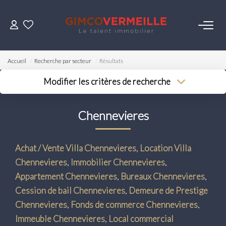
ACHETER
Accueil
Recherche par secteur
Résultats
VENDRE
Modifier les critères de recherche
Type de transaction
Localisation
Acheter
Localisation
LOUER
Chennevieres
Type de bien
Surface min
Sélectionnez...
Budget max
ESTIMER
Achat / Vente Villa Chennevieres
,
Location Villa
Plus de critères
Chennevieres
,
Immobilier Chennevieres
,
NOS SERVICES
Créer une alerte
Appartement Chennevieres
,
Bureaux Chennevieres
,
Cession de bail Chennevieres
,
Demeure de Prestige
Gestion
Chennevieres
,
Fonds de commerce Chennevieres
,
Syndic
Immeuble Chennevieres
,
Local commercial