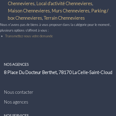
Transaction
Chennevieres
,
Local d'activité Chennevieres
,
Maison Chennevieres
,
Murs Chennevieres
,
Parking /
Location
box Chennevieres
,
Terrain Chennevieres
Nous n'avons pas de biens à vous proposer dans la catégorie pour le moment ,
LE GROUPE
plusieurs options s'offrent à vous :
Transmettez-nous votre demande
Nos Agences
Nous Rejoindre
Nos Actualités
NOS AGENCES
Intranet
8 Place Du Docteur Berthet, 78170 La Celle-Saint-Cloud
ACCÈS CLIENTS
Nous contacter
Nos agences
PARRAINAGE
NOS SERVICES