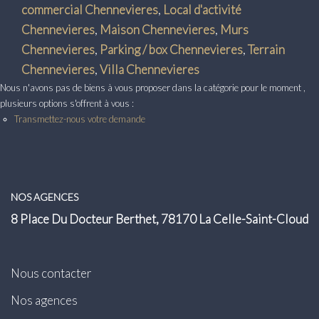
Transaction
commercial Chennevieres
,
Local d'activité
Chennevieres
,
Maison Chennevieres
,
Murs
Location
Chennevieres
,
Parking / box Chennevieres
,
Terrain
Chennevieres
,
Villa Chennevieres
LE GROUPE
Nous n'avons pas de biens à vous proposer dans la catégorie pour le moment ,
plusieurs options s'offrent à vous :
Nos Agences
Transmettez-nous votre demande
Nous Rejoindre
Nos Actualités
Intranet
NOS AGENCES
8 Place Du Docteur Berthet, 78170 La Celle-Saint-Cloud
ACCÈS CLIENTS
Nous contacter
PARRAINAGE
Nos agences