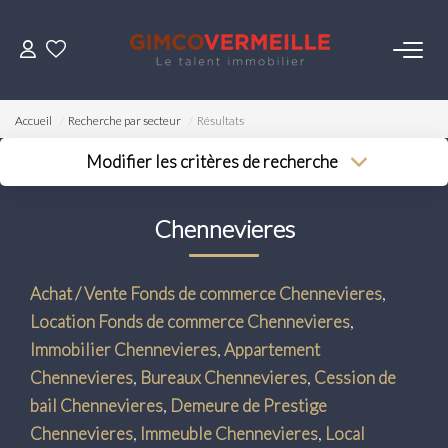
ACHETER
Accueil
Recherche par secteur
Résultats
VENDRE
Modifier les critères de recherche
Type de transaction
Localisation
Acheter
Localisation
LOUER
Chennevieres
Type de bien
Surface min
Sélectionnez...
Budget max
ESTIMER
Achat / Vente Fonds de commerce Chennevieres
,
Plus de critères
Location Fonds de commerce Chennevieres
,
NOS SERVICES
Créer une alerte
Immobilier Chennevieres
,
Appartement
Chennevieres
,
Bureaux Chennevieres
,
Cession de
Gestion
bail Chennevieres
,
Demeure de Prestige
Syndic
Chennevieres
,
Immeuble Chennevieres
,
Local