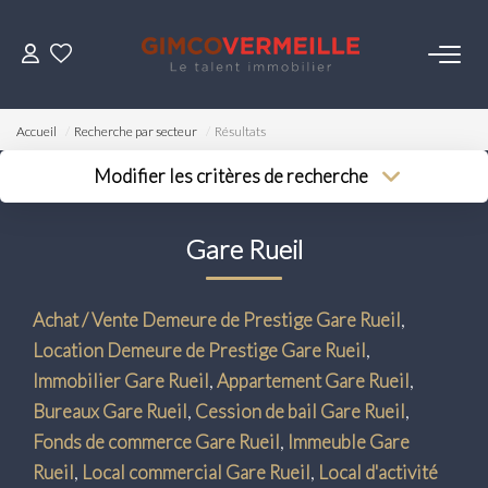
ACHETER
Accueil
Recherche par secteur
Résultats
VENDRE
Modifier les critères de recherche
Type de transaction
Localisation
Acheter
Localisation
LOUER
Gare Rueil
Type de bien
Surface min
Sélectionnez...
Budget max
ESTIMER
Achat / Vente Demeure de Prestige Gare Rueil
,
Plus de critères
Location Demeure de Prestige Gare Rueil
,
NOS SERVICES
Créer une alerte
Immobilier Gare Rueil
,
Appartement Gare Rueil
,
Bureaux Gare Rueil
,
Cession de bail Gare Rueil
,
Gestion
Fonds de commerce Gare Rueil
,
Immeuble Gare
Syndic
Rueil
,
Local commercial Gare Rueil
,
Local d'activité