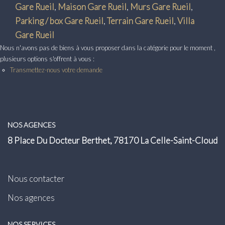
Transaction
Gare Rueil
,
Maison Gare Rueil
,
Murs Gare Rueil
,
Parking / box Gare Rueil
,
Terrain Gare Rueil
,
Villa
Location
Gare Rueil
Nous n'avons pas de biens à vous proposer dans la catégorie pour le moment ,
LE GROUPE
plusieurs options s'offrent à vous :
Transmettez-nous votre demande
Nos Agences
Nous Rejoindre
Nos Actualités
NOS AGENCES
Intranet
8 Place Du Docteur Berthet, 78170 La Celle-Saint-Cloud
ACCÈS CLIENTS
Nous contacter
Nos agences
PARRAINAGE
NOS SERVICES