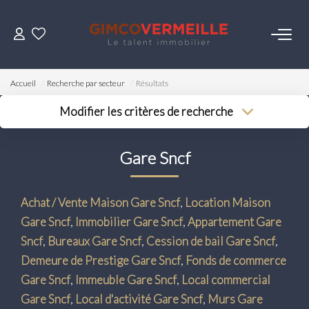
ACHETER
Accueil
Recherche par secteur
Résultats
VENDRE
Modifier les critères de recherche
Type de transaction
Localisation
Acheter
Localisation
LOUER
Gare Sncf
Type de bien
Surface min
Sélectionnez...
Budget max
ESTIMER
Achat / Vente Maison Gare Sncf
,
Location Maison
Plus de critères
Gare Sncf
,
Immobilier Gare Sncf
,
Appartement Gare
NOS SERVICES
Créer une alerte
Sncf
,
Bureaux Gare Sncf
,
Cession de bail Gare Sncf
,
Demeure de Prestige Gare Sncf
,
Fonds de commerce
Gestion
Gare Sncf
,
Immeuble Gare Sncf
,
Local commercial
Syndic
Gare Sncf
,
Local d'activité Gare Sncf
,
Murs Gare