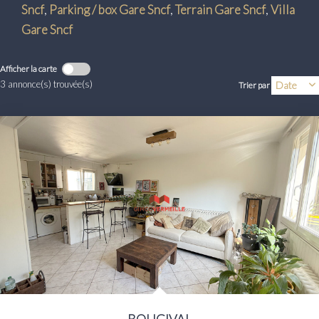
Transaction
Sncf
,
Parking / box Gare Sncf
,
Terrain Gare Sncf
,
Villa
Gare Sncf
Location
Afficher la carte
LE GROUPE
3 annonce(s) trouvée(s)
Trier par
Nos Agences
Nous Rejoindre
Nos Actualités
Intranet
ACCÈS CLIENTS
PARRAINAGE
BOUGIVAL