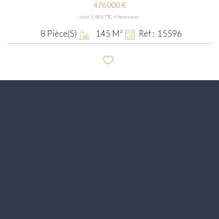
476 000 €
dont 3,48% TTC d'honoraires
8
Pièce(s)
145
M²
Réf :
15596