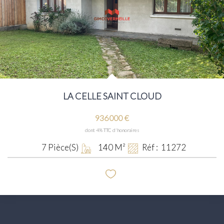
LA CELLE SAINT CLOUD
936 000 €
dont 4% TTC d'honoraires
7
Pièce(s)
140
M²
Réf :
11272