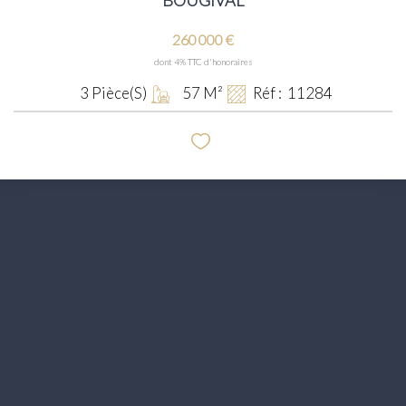
260 000 €
dont 4% TTC d'honoraires
3
Pièce(s)
57
M²
Réf :
11284