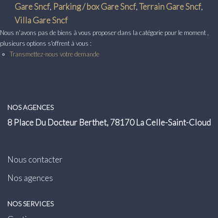
Transaction
Gare Sncf
,
Parking / box Gare Sncf
,
Terrain Gare Sncf
,
Villa Gare Sncf
Location
Nous n'avons pas de biens à vous proposer dans la catégorie pour le moment ,
plusieurs options s'offrent à vous :
Transmettez-nous votre demande
LE GROUPE
Nos Agences
Nous Rejoindre
NOS AGENCES
Nos Actualités
8 Place Du Docteur Berthet, 78170 La Celle-Saint-Cloud
Intranet
Nous contacter
ACCÈS CLIENTS
Nos agences
PARRAINAGE
NOS SERVICES