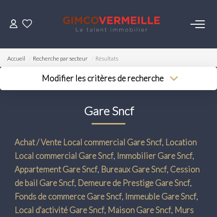
ACHETER
Accueil
Recherche par secteur
Résultats
VENDRE
Modifier les critères de recherche
Type de transaction
Localisation
Acheter
Localisation
LOUER
Gare Sncf
Type de bien
Surface min
Sélectionnez...
Budget max
ESTIMER
Achat / Vente Local commercial Gare Sncf
,
Location
Plus de critères
Local commercial Gare Sncf
,
Immobilier Gare Sncf
,
NOS SERVICES
Créer une alerte
Appartement Gare Sncf
,
Bureaux Gare Sncf
,
Cession
de bail Gare Sncf
,
Demeure de Prestige Gare Sncf
,
Gestion
Fonds de commerce Gare Sncf
,
Immeuble Gare Sncf
,
Syndic
Local d'activité Gare Sncf
,
Maison Gare Sncf
,
Murs