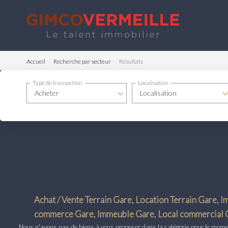
Accueil
Recherche par secteur
Résultats
Type de transaction
Localisation
Acheter
Localisation
Achat / Vente Terrain Gare
,
Location Terrain Gare
,
I
commerce Gare
,
Immeuble Gare
,
Local commercial 
Nous n'avons pas de biens à vous proposer dans la catégorie pour le moment