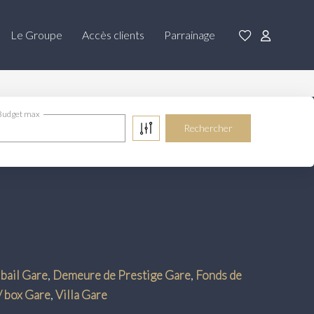
Le Groupe
Accès clients
Parrainage
Budget max
bail Gare
,
Demeure de Prestige Gare
,
Fonds de
/ box Gare
,
Villa Gare