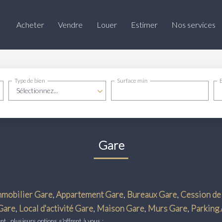
Acheter
Vendre
Louer
Estimer
Nos services
Type de bien
Surface min
Sélectionnez...
Gare
mmobilier Gare
,
Appartement Gare
,
Bureaux Gare
,
Cession de 
Gare
,
Local d'activité Gare
,
Maison Gare
,
Murs Gare
,
Parking 
 , plusieurs options s'offrent à vous :